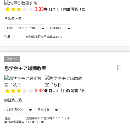
3.33
口コミ
1件
写真
1枚
学習塾・塾
配達・デリバリー対応
駐車場有
住所
茨城県水戸市千波町1519-4
店舗公式
思学舎モア緑岡教室
3.32
口コミ
1件
写真
2枚
学習塾・塾
21時以降OK
駐車場有
住所
茨城県水戸市笠原町１３６５－４
本日の営業状況
14:00〜22:00