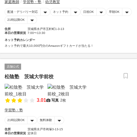
家庭教師
学習塾・塾
幼児教室
配達・デリバリー対応
ネット予約
日祝OK
早朝OK
21時以降OK
住所
茨城県水戸市五軒町1-3-13
本日の営業状況
7:00〜13:30
ネット予約カレンダー
ネット予約で最大10,000円分のAmazonギフトカードが当たる！
店舗公式
松陰塾 茨城大学前校
3.01
写真
2枚
学習塾・塾
21時以降OK
無料体験
住所
茨城県水戸市袴塚3-13-15
本日の営業状況
定休日