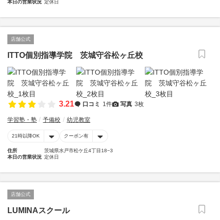
本日の営業状況
定休日
店舗公式
ITTO個別指導学院 茨城守谷松ヶ丘校
3.21
口コミ
1件
写真
3枚
学習塾・塾
予備校
幼児教室
21時以降OK
クーポン有
住所
茨城県水戸市松ケ丘4丁目18−3
本日の営業状況
定休日
店舗公式
LUMINAスクール