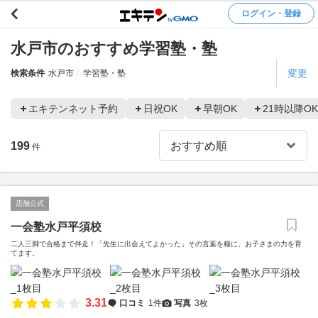
ログイン・登録
水戸市のおすすめ学習塾・塾
変更
検索条件
水戸市
学習塾・塾
エキテンネット予約
日祝OK
早朝OK
21時以降OK
199
件
店舗公式
一会塾水戸平須校
二人三脚で合格まで伴走！「先生に出会えてよかった」その言葉を糧に、お子さまの力を育
てます。
3.31
口コミ
1件
写真
3枚