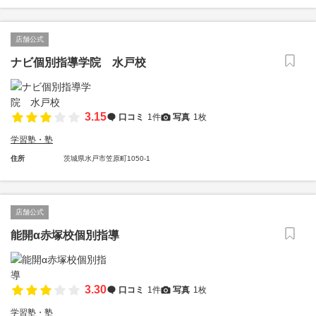
店舗公式
ナビ個別指導学院 水戸校
3.15
口コミ
1件
写真
1枚
学習塾・塾
住所
茨城県水戸市笠原町1050-1
店舗公式
能開α赤塚校個別指導
3.30
口コミ
1件
写真
1枚
学習塾・塾