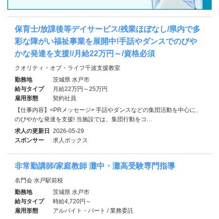
保育士/放課後等デイサービス/残業ほぼなし/県内で多
彩な障がい福祉事業を展開中!手話やダンスでのびや
かな発達を支援!/月給22万円～/資格必須
クオリティ・オブ・ライフ千波支援教室
勤務地
茨城県 水戸市
給与タイプ
月給22万円～25万円
雇用形態
契約社員
【仕事内容】<PRメッセージ> 手話やダンスなどの集団活動を中心に、
のびやかな発達を支援! 当施設では、集団行動をコ…
求人の更新日
2026-05-29
スポンサー
求人ボックス
非常勤講師/家庭教師 灘中・灘高受験専門指導
名門会 水戸駅前校
勤務地
茨城県 水戸市
給与タイプ
時給4,720円～
雇用形態
アルバイト・パート / 業務委託