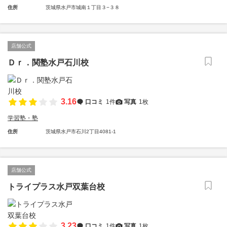
住所
茨城県水戸市城南１丁目３−３８
店舗公式
Ｄｒ．関塾水戸石川校
3.16
口コミ
1件
写真
1枚
学習塾・塾
住所
茨城県水戸市石川2丁目4081-1
店舗公式
トライプラス水戸双葉台校
3.23
口コミ
1件
写真
1枚