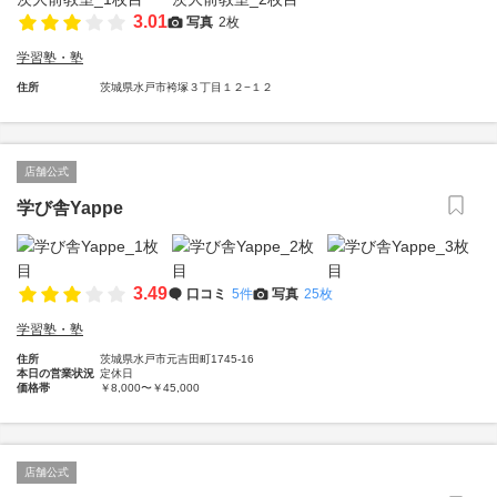
3.01
写真
2枚
学習塾・塾
住所
茨城県水戸市袴塚３丁目１２−１２
店舗公式
学び舎Yappe
3.49
口コミ
5件
写真
25枚
学習塾・塾
住所
茨城県水戸市元吉田町1745-16
本日の営業状況
定休日
価格帯
￥8,000〜￥45,000
店舗公式