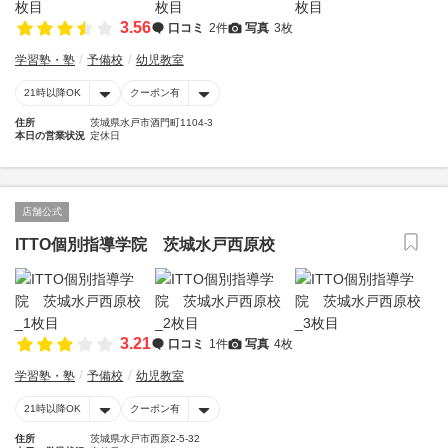
3.56
口コミ
2件
写真
3枚
学習塾・塾
予備校
幼児教室
21時以降OK
クーポン有
住所
茨城県水戸市酒門町1104-3
本日の営業状況
定休日
店舗公式
ITTO個別指導学院 茨城水戸西原校
3.21
口コミ
1件
写真
4枚
学習塾・塾
予備校
幼児教室
21時以降OK
クーポン有
住所
茨城県水戸市西原2-5-32