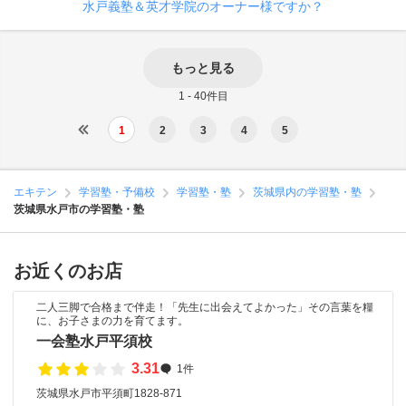
水戸義塾＆英才学院のオーナー様ですか？
もっと見る
1 - 40件目
1
2
3
4
5
エキテン
学習塾・予備校
学習塾・塾
茨城県内の学習塾・塾
茨城県水戸市の学習塾・塾
お近くのお店
二人三脚で合格まで伴走！「先生に出会えてよかった」その言葉を糧
に、お子さまの力を育てます。
一会塾水戸平須校
3.31
1件
茨城県水戸市平須町1828-871