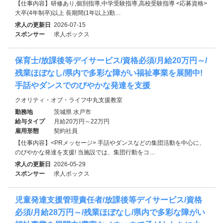
【仕事内容】研修あり,個別指導,中学受験指導,高校受験指導 <応募資格>
大卒(4年制卒)以上 長期間(1年以上)勤…
求人の更新日
2026-07-15
スポンサー
求人ボックス
保育士/放課後等デイサービス/資格必須/月給20万円～/
残業ほぼなし/県内で多彩な障がい福祉事業を展開中!
手話やダンスでのびやかな発達を支援
クオリティ・オブ・ライフ中丸支援教室
勤務地
茨城県 水戸市
給与タイプ
月給20万円～22万円
雇用形態
契約社員
【仕事内容】<PRメッセージ> 手話やダンスなどの集団活動を中心に、
のびやかな発達を支援! 当施設では、集団行動をコ…
求人の更新日
2026-05-29
スポンサー
求人ボックス
児童発達⽀援管理責任者/放課後等デイサービス/資格
必須/月給28万円～/残業ほぼなし/県内で多彩な障がい