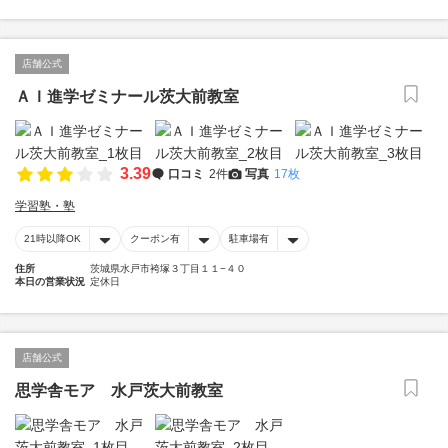
店舗公式
ＡＩ進学ゼミナール茨大前教室
3.39
口コミ
2件
写真
17枚
学習塾・塾
21時以降OK
クーポン有
駐車場有
住所
茨城県水戸市袴塚３丁目１１−４０
本日の営業状況
定休日
店舗公式
思学舎モア 水戸茨大前教室