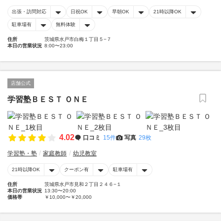
出張・訪問対応
日祝OK
早朝OK
21時以降OK
駐車場有
無料体験
住所
茨城県水戸市白梅１丁目５−７
本日の営業状況
8:00〜23:00
店舗公式
学習塾ＢＥＳＴ ＯＮＥ
4.02
口コミ
15件
写真
29枚
学習塾・塾
家庭教師
幼児教室
21時以降OK
クーポン有
駐車場有
住所
茨城県水戸市見和２丁目２４６−１
本日の営業状況
13:30〜20:00
価格帯
￥10,000〜￥20,000