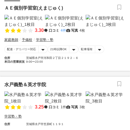
ＡＥ個別学習室(えまじゅく)
3.30
口コミ
4件
写真
4枚
家庭教師
予備校
学習塾・塾
配達・デリバリー対応
21時以降OK
駐車場有
住所
茨城県水戸市河和田２丁目２１９２－６
本日の営業状況
9:00〜23:00
水戸義塾＆英才学院
3.25
口コミ
1件
写真
3枚
学習塾・塾
住所
茨城県水戸市笠原町１１９１