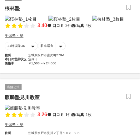
桜林塾
3.40
口コミ
2件
写真
4枚
学習塾・塾
21時以降OK
駐車場有
住所
茨城県水戸市吉沢町278-1
本日の営業状況
定休日
価格帯
￥1,500〜￥24,000
店舗公式
麒麟塾見川教室
3.26
口コミ
1件
写真
1枚
学習塾・塾
住所
茨城県水戸市見川２丁目１０８−２６