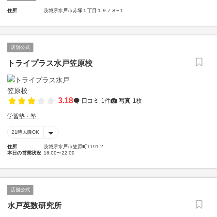
住所
茨城県水戸市赤塚１丁目１９７８−１
店舗公式
トライプラス水戸笠原校
3.18
口コミ
1件
写真
1枚
学習塾・塾
21時以降OK
住所
茨城県水戸市笠原町1191-2
本日の営業状況
16:00〜22:00
店舗公式
水戸英数研究所