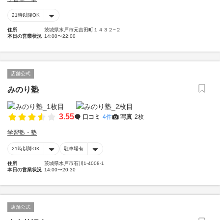
21時以降OK
住所
茨城県水戸市元吉田町１４３２−２
本日の営業状況
14:00〜22:00
店舗公式
みのり塾
3.55
口コミ
4件
写真
2枚
学習塾・塾
21時以降OK
駐車場有
住所
茨城県水戸市石川1-4008-1
本日の営業状況
14:00〜20:30
店舗公式