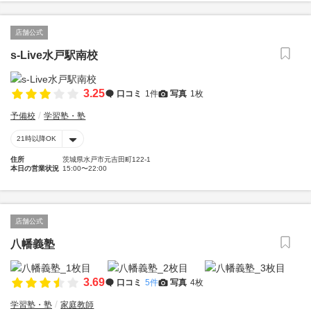
店舗公式
s-Live水戸駅南校
3.25
口コミ
1件
写真
1枚
予備校
学習塾・塾
21時以降OK
住所
茨城県水戸市元吉田町122-1
本日の営業状況
15:00〜22:00
店舗公式
八幡義塾
3.69
口コミ
5件
写真
4枚
学習塾・塾
家庭教師