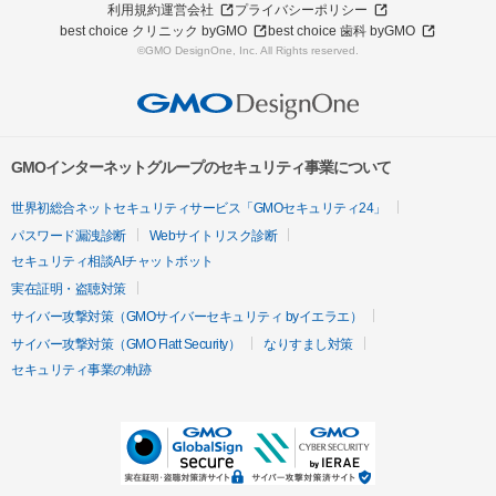
利用規約
運営会社
プライバシーポリシー
best choice クリニック byGMO
best choice 歯科 byGMO
©GMO DesignOne, Inc. All Rights reserved.
GMOインターネットグループのセキュリティ事業について
世界初総合ネットセキュリティサービス「GMOセキュリティ24」
パスワード漏洩診断
Webサイトリスク診断
セキュリティ相談AIチャットボット
実在証明・盗聴対策
サイバー攻撃対策（GMOサイバーセキュリティ byイエラエ）
サイバー攻撃対策（GMO Flatt Security）
なりすまし対策
セキュリティ事業の軌跡