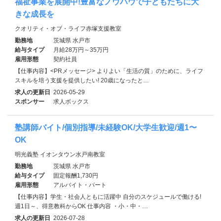
福祉事業を展開中!豊富なノウハウで子どもたちに大
きな成長を
クオリティ・オブ・ライフ赤塚支援教室
勤務地
茨城県 水戸市
給与タイプ
月給28万円～35万円
雇用形態
契約社員
【仕事内容】<PRメッセージ> よりよい「生活の質」のために、ライフ
スキルを培う支援を提供したい! 20歳になったと…
求人の更新日
2026-05-29
スポンサー
求人ボックス
塾講師バイト/個別指導/未経験OK/大学生歓迎/週1〜
OK
明光義塾 イオンタウン水戸南教室
勤務地
茨城県 水戸市
給与タイプ
固定報酬1,730円
雇用形態
アルバイト・パート
【仕事内容】学生・社会人ともに活躍中 自分のスケジュールで働ける!
週1日～、得意教科からOK 仕事内容 ・小・中・…
求人の更新日
2026-07-28