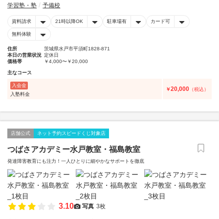
学習塾・塾
予備校
資料請求
21時以降OK
駐車場有
カード可
無料体験
住所
茨城県水戸市平須町1828-871
本日の営業状況
定休日
価格帯
￥4,000〜￥20,000
主なコース
入会金
20,000
￥
（税込）
入塾料金
店舗公式
ネット予約スピードくじ対象店
つばさアカデミー水戸教室・福島教室
発達障害教育にも注力！一人ひとりに細やかなサポートを徹底
3.10
写真
3枚