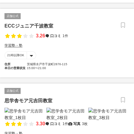
店舗公式
ECCジュニア千波教室
3.26
口コミ
1件
学習塾・塾
21時以降OK
住所
茨城県水戸市千波町2876-115
本日の営業状況
15:00〜21:00
店舗公式
思学舎モア元吉田教室
3.30
口コミ
1件
写真
3枚
学習塾・塾