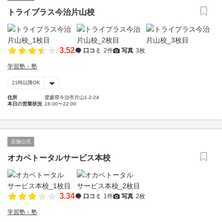
トライプラス今治片山校
3.52
口コミ
2件
写真
3枚
学習塾・塾
21時以降OK
住所
愛媛県今治市片山1-2-24
本日の営業状況
16:00〜22:00
店舗公式
オカベトータルサービス本校
3.34
口コミ
1件
写真
2枚
学習塾・塾