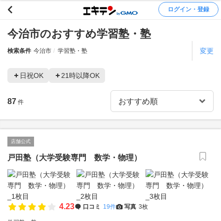
ログイン・登録
今治市のおすすめ学習塾・塾
変更
検索条件
今治市
学習塾・塾
日祝OK
21時以降OK
87
件
店舗公式
戸田塾（大学受験専門 数学・物理）
4.23
口コミ
19件
写真
3枚