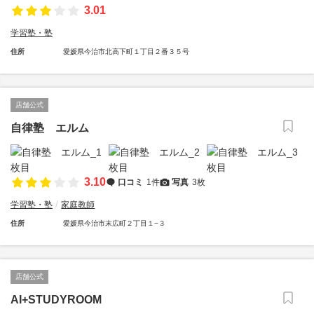
3.01
学習塾・塾
住所
愛媛県今治市北高下町１丁目２番３５号
店舗公式
自律塾 エルム
3.10
口コミ
1件
写真
3枚
学習塾・塾
家庭教師
住所
愛媛県今治市末広町２丁目１−３
店舗公式
AI+STUDYROOM