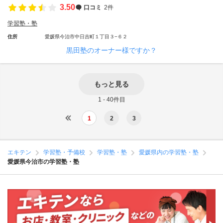
3.50
口コミ
2件
学習塾・塾
住所
愛媛県今治市中日吉町１丁目３−６２
黒田塾のオーナー様ですか？
もっと見る
1 - 40件目
1
2
3
エキテン
学習塾・予備校
学習塾・塾
愛媛県内の学習塾・塾
愛媛県今治市の学習塾・塾