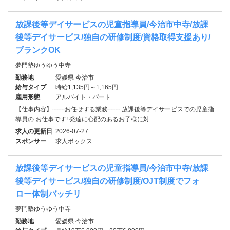
放課後等デイサービスの児童指導員/今治市中寺/放課
後等デイサービス/独自の研修制度/資格取得支援あり/
ブランクOK
夢門塾ゆうゆう中寺
勤務地
愛媛県 今治市
給与タイプ
時給1,135円～1,165円
雇用形態
アルバイト・パート
【仕事内容】┈┈お任せする業務┈┈ 放課後等デイサービスでの児童指
導員の お仕事です! 発達に心配のあるお子様に対…
求人の更新日
2026-07-27
スポンサー
求人ボックス
放課後等デイサービスの児童指導員/今治市中寺/放課
後等デイサービス/独自の研修制度/OJT制度でフォ
ロー体制バッチリ
夢門塾ゆうゆう中寺
勤務地
愛媛県 今治市