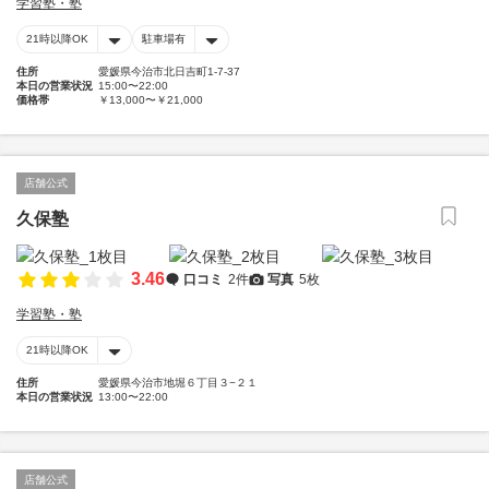
学習塾・塾
21時以降OK
駐車場有
住所
愛媛県今治市北日吉町1-7-37
本日の営業状況
15:00〜22:00
価格帯
￥13,000〜￥21,000
店舗公式
久保塾
3.46
口コミ
2件
写真
5枚
学習塾・塾
21時以降OK
住所
愛媛県今治市地堀６丁目３−２１
本日の営業状況
13:00〜22:00
店舗公式