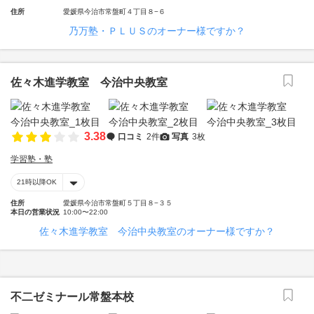
住所
愛媛県今治市常盤町４丁目８−６
乃万塾・ＰＬＵＳのオーナー様ですか？
佐々木進学教室 今治中央教室
3.38
口コミ
2件
写真
3枚
学習塾・塾
21時以降OK
住所
愛媛県今治市常盤町５丁目８−３５
本日の営業状況
10:00〜22:00
佐々木進学教室 今治中央教室のオーナー様ですか？
不二ゼミナール常盤本校