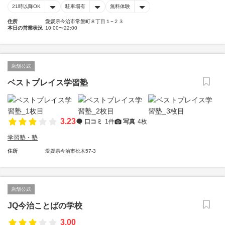
21時以降OK
駐車場有
無料体験
住所
愛媛県今治市常盤町８丁目１−２３
本日の営業状況
10:00〜22:00
店舗公式
ベストプレイス学習塾
3.23
口コミ
1件
写真
4枚
学習塾・塾
住所
愛媛県今治市松木57-3
店舗公式
JQ今治ことばの学校
3.00