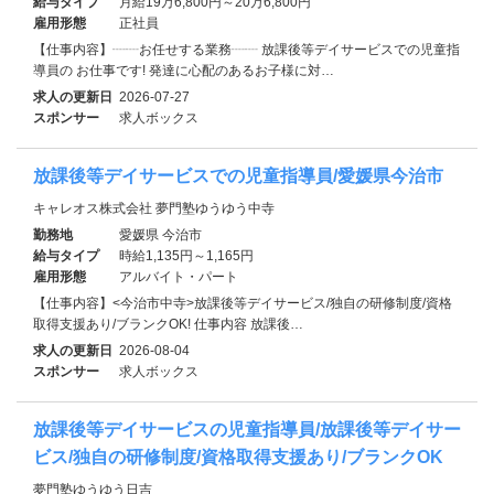
給与タイプ
月給19万6,800円～20万6,800円
雇用形態
正社員
【仕事内容】┈┈お任せする業務┈┈ 放課後等デイサービスでの児童指
導員の お仕事です! 発達に心配のあるお子様に対…
求人の更新日
2026-07-27
スポンサー
求人ボックス
放課後等デイサービスでの児童指導員/愛媛県今治市
キャレオス株式会社 夢門塾ゆうゆう中寺
勤務地
愛媛県 今治市
給与タイプ
時給1,135円～1,165円
雇用形態
アルバイト・パート
【仕事内容】<今治市中寺>放課後等デイサービス/独自の研修制度/資格
取得支援あり/ブランクOK! 仕事内容 放課後…
求人の更新日
2026-08-04
スポンサー
求人ボックス
放課後等デイサービスの児童指導員/放課後等デイサー
ビス/独自の研修制度/資格取得支援あり/ブランクOK
夢門塾ゆうゆう日吉