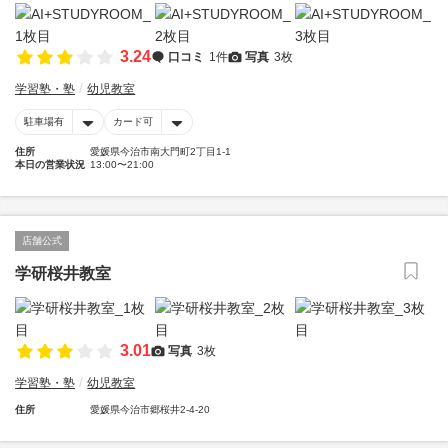
3.24
口コミ
1件
写真
3枚
学習塾・塾
幼児教室
駐車場有
カード可
住所
愛媛県今治市南大門町2丁目1-1
本日の営業状況
13:00〜21:00
店舗公式
学研桜井教室
3.01
写真
3枚
学習塾・塾
幼児教室
住所
愛媛県今治市郷桜井2-4-20