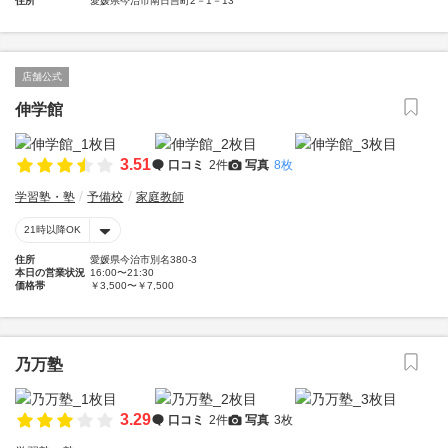
住所
愛媛県今治市南日吉町2－1－13
店舗公式
伸学館
3.51
口コミ
2件
写真
8枚
学習塾・塾
予備校
家庭教師
21時以降OK
住所
愛媛県今治市別名380-3
本日の営業状況
16:00〜21:30
価格帯
￥3,500〜￥7,500
乃万塾
3.29
口コミ
2件
写真
3枚