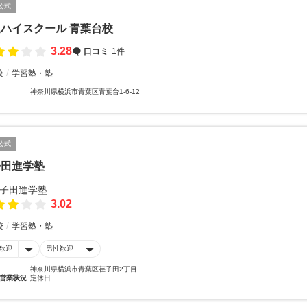
公式
ハイスクール 青葉台校
3.28
口コミ
1件
校
学習塾・塾
神奈川県横浜市青葉区青葉台1-6-12
公式
子田進学塾
3.02
校
学習塾・塾
歓迎
男性歓迎
神奈川県横浜市青葉区荏子田2丁目
営業状況
定休日