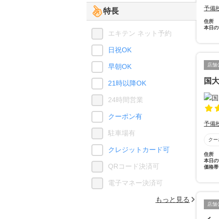
予備
特長
住所
本日の
エキテン ネット予約
日祝OK
店舗
早朝OK
国
21時以降OK
24時間営業
クーポン有
予備
駐車場有
クー
クレジットカード可
住所
本日の
QRコード決済可
価格帯
電子マネー決済可
もっと見る
店舗