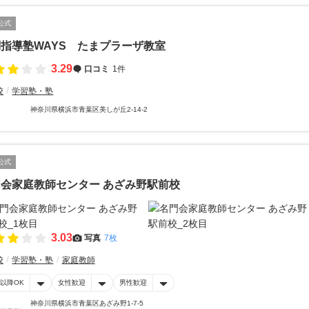
公式
指導塾WAYS たまプラーザ教室
3.29
口コミ
1件
校
学習塾・塾
神奈川県横浜市青葉区美しが丘2-14-2
公式
会家庭教師センター あざみ野駅前校
3.03
写真
7枚
校
学習塾・塾
家庭教師
時以降OK
女性歓迎
男性歓迎
神奈川県横浜市青葉区あざみ野1-7-5