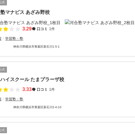
公式
塾マナビス あざみ野校
3.29
口コミ
1件
校
学習塾・塾
神奈川県横浜市青葉区新石川1-5-1
公式
ハイスクール たまプラーザ校
3.33
口コミ
1件
校
学習塾・塾
神奈川県横浜市青葉区新石川2-4-10
公式