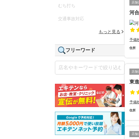
店舗
むち打ち
河合
交通事故対応
もっと見る
予備
住所
フリーワード
店舗
東進
予備
住所
店舗