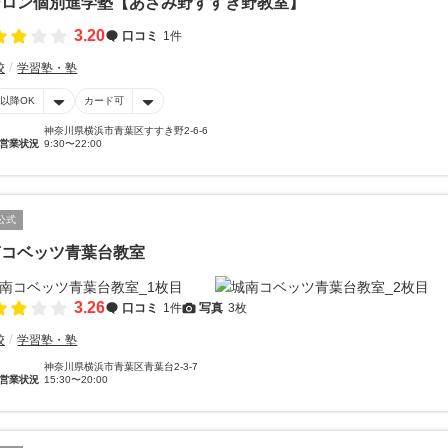
ーロン個別進学塾【あざみ野すすき野教室】
3.20
口コミ
1件
校
学習塾・塾
時以降OK
カード可
神奈川県横浜市青葉区すすき野2-6-6
営業状況
9:30〜22:00
公式
南コベッツ青葉台教室
3.26
口コミ
1件
写真
3枚
校
学習塾・塾
神奈川県横浜市青葉区青葉台2-3-7
営業状況
15:30〜20:00