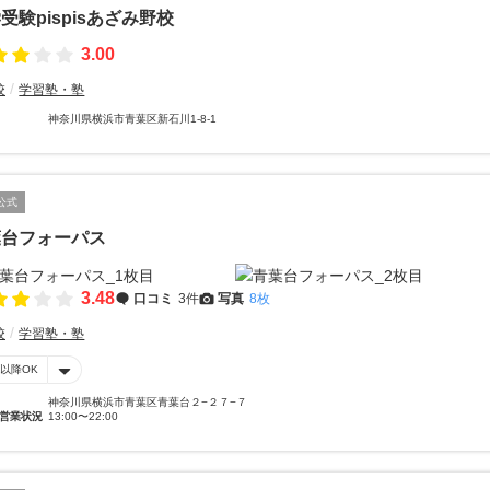
受験pispisあざみ野校
3.00
校
学習塾・塾
神奈川県横浜市青葉区新石川1-8-1
公式
葉台フォーパス
3.48
口コミ
3件
写真
8枚
校
学習塾・塾
時以降OK
神奈川県横浜市青葉区青葉台２−２７−７
営業状況
13:00〜22:00