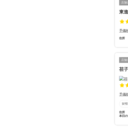
店舗
東進
予備
住所
店舗
荏
予備
女性
住所
本日の