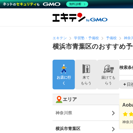
無料診断
エキテン
学習塾・予備校
予備校
神奈
横浜市青葉区のおすすめ予
検索条
お店に行
来て
届けても
く
もらう
らう
日
エリア
Aoba
神奈川県
神奈川
横浜市青葉区