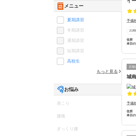
イ
メニュー
夏期講習
予備
冬期講習
21
通期講習
住所
本日の
短期講習
高校生
店舗
もっと見る
城
お悩み
肩こり
予備
住所
腰痛
本日の
ぎっくり腰