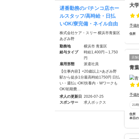
大学
遅番勤務のパチンコ店ホー
ルスタッフ/高時給・日払
いOK/寮完備・ネイル自由
予備
株式会社ケア・スリー 横浜市青葉区
住所
あざみ野
勤務地
横浜市 青葉区
給与タイプ
時給1,400円～1,750
店舗
円
雇用形態
派遣社員
青
【仕事内容】<20歳以上>あざみ野
駅から徒歩1分最高時給1750円 日払
い・週払いOK!扶養内・Wワークも
OK!初期費…
予備
求人の更新日
2026-07-25
スポンサー
求人ボックス
21
住所
本日の