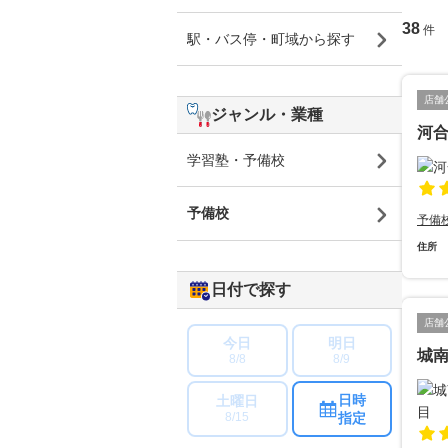
38
件
駅・バス停・町域から探す
店舗
ジャンル・業種
河合
学習塾・予備校
予備校
予備
住所
日付で探す
店舗
今日
明日
城
8/8
8/9
日時
土曜日
指定
8/15