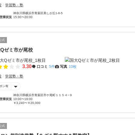
校
学習塾・塾
神奈川県横浜市青葉区美しが丘1-6-5
営業状況
15:30〜20:00
公式
大Qゼミ市が尾校
3.30
口コミ
5件
写真
10枚
校
学習塾・塾
ポン有
神奈川県横浜市青葉区市ケ尾町１１５４−９
営業状況
10:00〜18:00
￥3,240〜￥20,000
公式