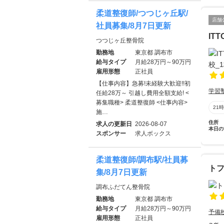
柔道整復師/つつじヶ丘駅/
店舗
社員募集/8月7日更新
IT
つつじヶ丘整骨院
勤務地
東京都 調布市
給与タイプ
月給28万円～90万円
雇用形態
正社員
【仕事内容】急募!未経験大歓迎!!初
学習
任給28万～ 引越し費用全額支給! <
募集職種> 柔道整復師 <仕事内容>
21
施…
住所
求人の更新日
2026-08-07
本日の
スポンサー
求人ボックス
柔道整復師/調布駅/社員募
ト
集/8月7日更新
調布ふだてん整骨院
勤務地
東京都 調布市
給与タイプ
月給28万円～90万円
予備
雇用形態
正社員