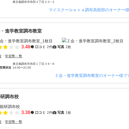
東京都調布市布田４丁目２０−２
マイスクールｅｎａ調布高校部のオーナー
会・進学教室調布教室
3.48
口コミ
2件
写真
2枚
校
学習塾・塾
東京都調布市布田１丁目３６−８
営業状況
14:00〜21:00
Ｚ会・進学教室調布教室のオーナー様で
能研調布校
3.38
口コミ
2件
写真
1枚
校
学習塾・塾