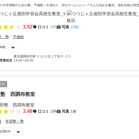
の大学受験のための塾、予備校｜出遅れた、何をやったらいい？そんな悩みを解決。逆転合格が得
3.52
口コミ
4件
写真
29枚
塾・塾
予備校
体験
東京都調布市東つつじケ丘１丁目２−２１
営業状況
13:00〜20:00
公式
田塾 西調布教室
3.48
口コミ
2件
写真
1枚
校
学習塾・塾
時以降OK