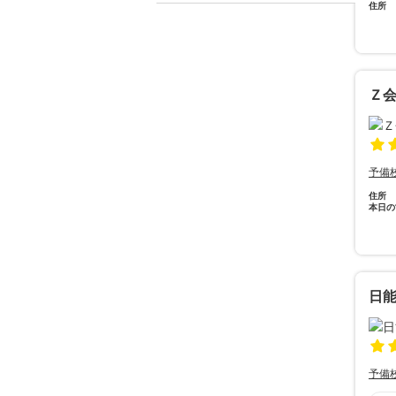
住所
Ｚ
予備
住所
本日の
日
予備