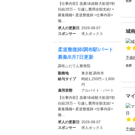
住所
【仕事内容】急募!未経験大歓迎!!初
任給28万～ 引越し費用全額支給! <
募集職種> 柔道整復師 <仕事内容>
施…
求人の更新日
2026-08-07
城
スポンサー
求人ボックス
柔道整復師/調布駅/パート
募集/8月7日更新
予備
調布ふだてん整骨院
住所
勤務地
東京都 調布市
給与タイプ
時給1,250円～1,600
円
雇用形態
アルバイト・パート
マ
【仕事内容】急募!未経験大歓迎!!初
任給28万～ 引越し費用全額支給! <
募集職種> 柔道整復師 <仕事内容>
施…
求人の更新日
2026-08-07
スポンサー
求人ボックス
予備