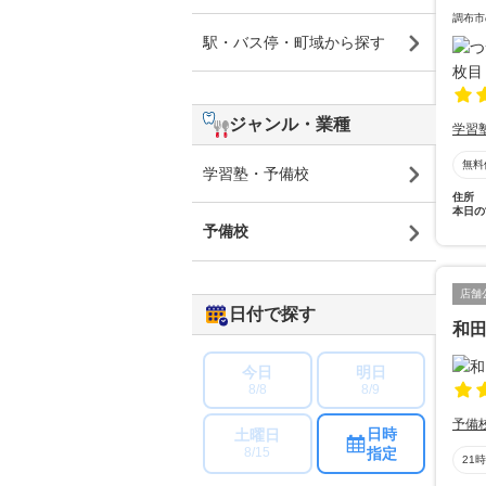
調布市
駅・バス停・町域から探す
ジャンル・業種
学習
無料
学習塾・予備校
住所
本日の
予備校
店舗
日付で探す
和
今日
明日
8/8
8/9
予備
日時
土曜日
指定
8/15
21