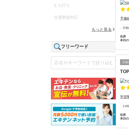
むち打ち
交通事故対応
予備
日祝
もっと見る
住所
本日の
フリーワード
店舗
TO
学習
21
住所
本日の