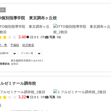
公式
TO個別指導学院 東京調布ヶ丘校
3.40
口コミ
2件
写真
3枚
塾・塾
予備校
幼児教室
時以降OK
クーポン有
東京都調布市調布ケ丘4-43-1
営業状況
定休日
フルゼミナール調布校
3.22
口コミ
1件
写真
3枚
校