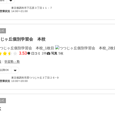
場有
東京都調布市下石原３丁目１１－７
営業状況
14:00〜21:00
公式
つじヶ丘個別学習会 本校
3.53
口コミ
2件
写真
5枚
校
学習塾・塾
時以降OK
東京都調布市西つつじケ丘３丁目２６−９
営業状況
13:00〜20:00
公式
K