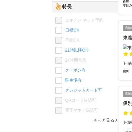
住所
本日の
特長
エキテン ネット予約
店舗
日祝OK
東進
早朝OK
21時以降OK
24時間営業
予備
クーポン有
住所
駐車場有
クレジットカード可
店舗
QRコード決済可
個別
電子マネー決済可
もっと見る
予備