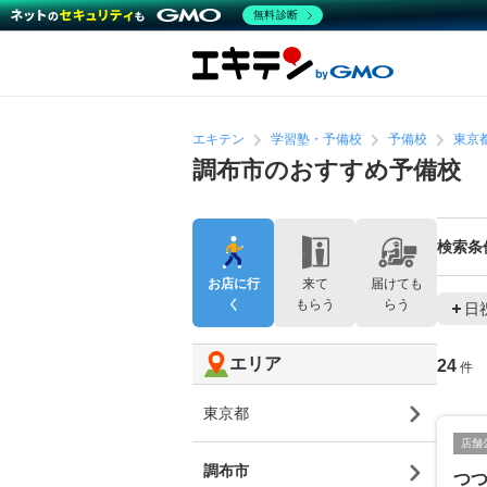
無料診断
エキテン
学習塾・予備校
予備校
東京
調布市のおすすめ予備校
検索条
お店に行
来て
届けても
く
もらう
らう
日
エリア
24
件
東京都
店舗
調布市
つ