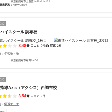
東京都調布市上石原1−46−11−102
営業状況
17:30〜21:30
公式
ハイスクール 調布校
3.48
口コミ
2件
写真
2枚
校
学習塾・塾
東京都調布市布田1-40-2
公式
指導Axis（アクシス）西調布校
3.54
口コミ
2件
校
学習塾・塾