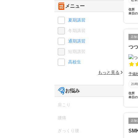
駐車
メニュー
住所
本日の
夏期講習
冬期講習
店舗
通期講習
つ
短期講習
高校生
もっと見る
予備
21
お悩み
住所
本日の
肩こり
腰痛
店舗
ぎっくり腰
SM