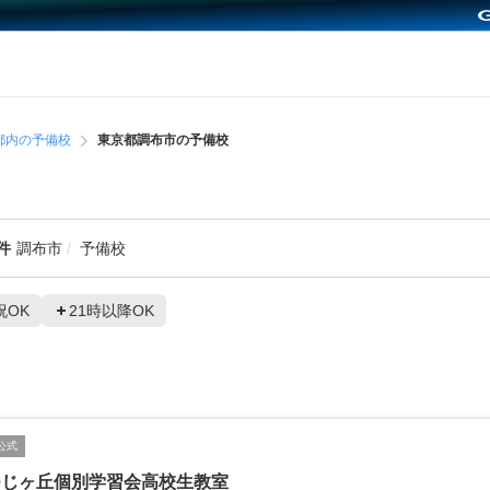
都内の予備校
東京都調布市の予備校
件
調布市
予備校
祝OK
21時以降OK
公式
つじヶ丘個別学習会高校生教室