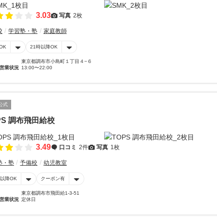
3.03
写真
2枚
校
学習塾・塾
家庭教師
OK
21時以降OK
東京都調布市小島町１丁目４−６
営業状況
13:00〜22:00
公式
PS 調布飛田給校
3.49
口コミ
2件
写真
1枚
塾・塾
予備校
幼児教室
時以降OK
クーポン有
東京都調布市飛田給1-3-51
営業状況
定休日