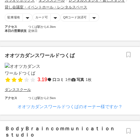
カラオケボックス
ダンススクール
レンタルスタジオ・貸しスタジオ
貸し会議室・イベントホール・レンタルスペース
駐車場有
カード可
QRコード決済可
アクセス
つくば駅から4.3km
本日の営業状況
定休日
オオツカダンスワールドつくば
3.19
口コミ
1件
写真
1枚
ダンススクール
アクセス
つくば駅から2.5km
オオツカダンスワールドつくばのオーナー様ですか？
ＢｏｄｙＢｒａｉｎｃｏｍｍｕｎｉｃａｔｉｏｎ
ｓｔｕｄｉｏ