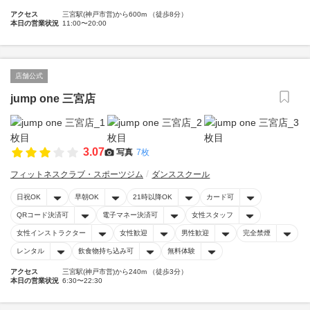
アクセス
三宮駅(神戸市営)から600m （徒歩8分）
本日の営業状況
11:00〜20:00
店舗公式
jump one 三宮店
3.07
写真
7枚
フィットネスクラブ・スポーツジム
ダンススクール
日祝OK
早朝OK
21時以降OK
カード可
QRコード決済可
電子マネー決済可
女性スタッフ
女性インストラクター
女性歓迎
男性歓迎
完全禁煙
レンタル
飲食物持ち込み可
無料体験
アクセス
三宮駅(神戸市営)から240m （徒歩3分）
本日の営業状況
6:30〜22:30