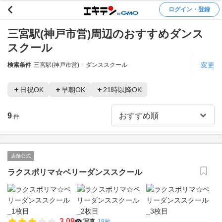
ログイン・登録
三宮駅(神戸市営)周辺のおすすめダンス
スクール
変更
検索条件
三宮駅(神戸市営)
ダンススクール
日祝OK
早朝OK
21時以降OK
9
件
店舗公式
ラクスポリマ☆ベリーダンススクール
3.09
写真
19枚