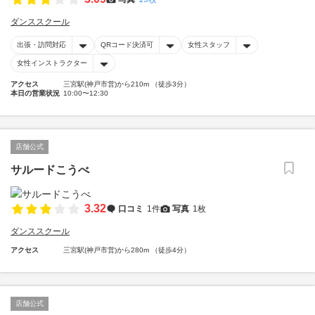
ダンススクール
出張・訪問対応
QRコード決済可
女性スタッフ
女性インストラクター
アクセス
三宮駅(神戸市営)から210m （徒歩3分）
本日の営業状況
10:00〜12:30
店舗公式
サルードこうべ
3.32
口コミ
1件
写真
1枚
ダンススクール
アクセス
三宮駅(神戸市営)から280m （徒歩4分）
店舗公式