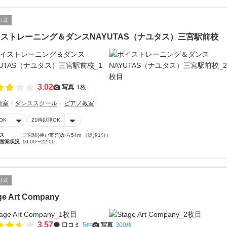
公式
ストレーニング＆ダンスNAYUTAS（ナユタス）三宮駅前校
3.02
写真
1枚
教室
ダンススクール
ピアノ教室
OK
21時以降OK
ス
三宮駅(神戸市営)から54m （徒歩1分）
営業状況
10:00〜22:00
公式
ge Art Company
3.57
口コミ
5件
写真
300枚