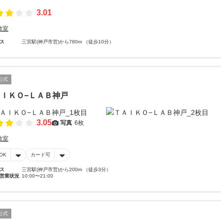
3.01
教室
ス
三宮駅(神戸市営)から780m （徒歩10分）
公式
ＩＫＯ−ＬＡＢ神戸
3.05
写真
6枚
教室
OK
カード可
ス
三宮駅(神戸市営)から200m （徒歩3分）
営業状況
10:00〜21:00
公式