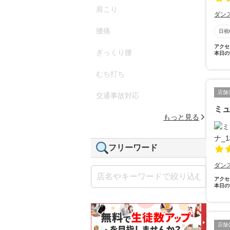
肩こり
ダン
腰痛
日祝
アクセ
ぎっくり腰
本日の
むち打ち
店舗
交通事故対応
ミ
もっと見る
フリーワード
ダン
アクセ
本日の
店舗