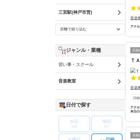
三宮駅(神戸市営)
音楽
アクセ
ジャンル・業種
店舗
ＴＡ
習い事・スクール
音楽教室
音楽
日祝
日付で探す
アクセ
本日の
今日
明日
8/6
8/7
店舗
日時
土曜日