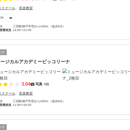
ススクール
音楽教室
OK
ス
三宮駅(神戸市営)から430m （徒歩6分）
営業状況
14:00〜21:00
公式
ュージカルアカデミーピッコリーナ
3.04
写真
4枚
ススクール
音楽教室
ス
三宮駅(神戸市営)から600m （徒歩8分）
営業状況
11:00〜20:00
公式