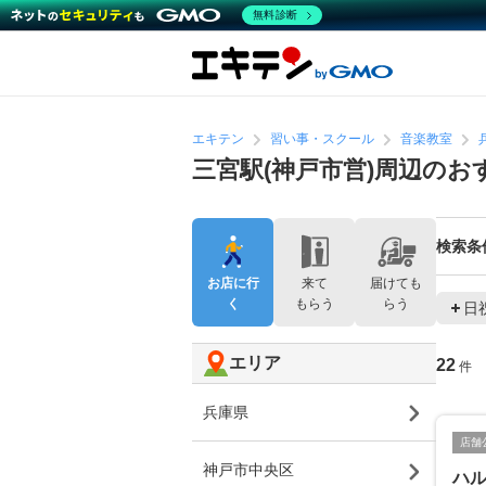
無料診断
エキテン
習い事・スクール
音楽教室
三宮駅(神戸市営)周辺のお
検索条
お店に行
来て
届けても
く
もらう
らう
日
エリア
22
件
兵庫県
店舗
神戸市中央区
ハル