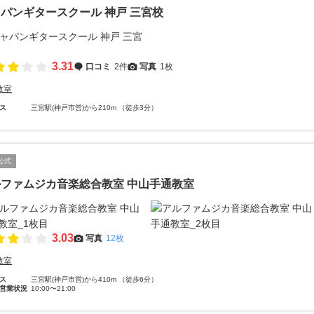
パンギタースクール 神戸 三宮校
3.31
口コミ
2件
写真
1枚
教室
ス
三宮駅(神戸市営)から210m （徒歩3分）
公式
ファムジカ音楽総合教室 中山手通教室
3.03
写真
12枚
教室
ス
三宮駅(神戸市営)から410m （徒歩6分）
営業状況
10:00〜21:00