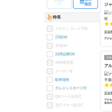
指定
8/8
ジャ
特長
エキテン ネット予約
音楽
日祝OK
アクセ
早朝OK
21時以降OK
店舗
24時間営業
アル
クーポン有
駐車場有
クレジットカード可
音楽
QRコード決済可
アクセ
本日の
電子マネー決済可