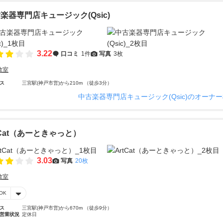
楽器専門店キュージック(Qsic)
3.22
口コミ
1件
写真
3枚
教室
ス
三宮駅(神戸市営)から210m （徒歩3分）
中古楽器専門店キュージック(Qsic)のオーナ
tCat（あーときゃっと）
3.03
写真
20枚
教室
OK
ス
三宮駅(神戸市営)から670m （徒歩9分）
営業状況
定休日