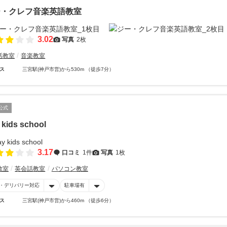
ー・クレフ音楽英語教室
3.02
写真
2枚
話教室
音楽教室
ス
三宮駅(神戸市営)から530m （徒歩7分）
公式
 kids school
3.17
口コミ
1件
写真
1枚
教室
英会話教室
パソコン教室
・デリバリー対応
駐車場有
ス
三宮駅(神戸市営)から460m （徒歩6分）