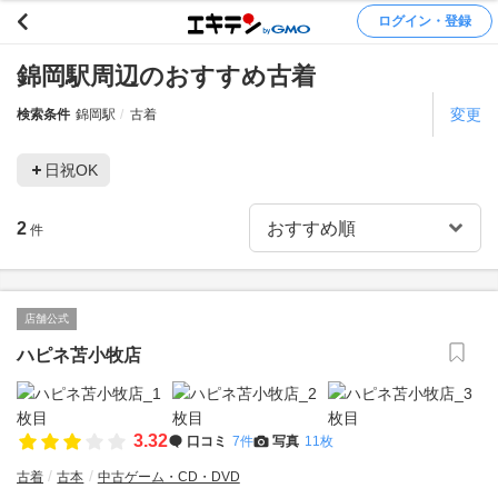
ログイン・登録
錦岡駅周辺のおすすめ古着
変更
検索条件
錦岡駅
古着
日祝OK
2
件
店舗公式
ハピネ苫小牧店
3.32
口コミ
7件
写真
11枚
古着
古本
中古ゲーム・CD・DVD