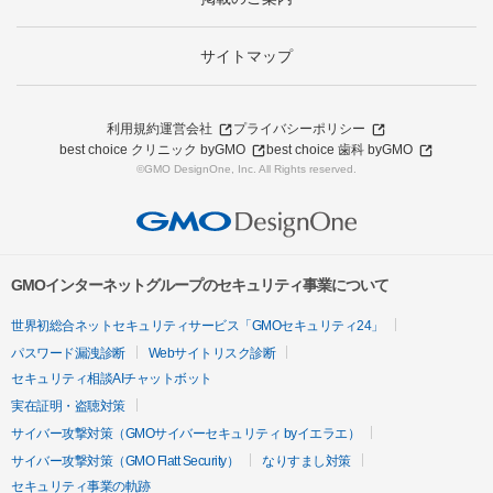
サイトマップ
利用規約
運営会社
プライバシーポリシー
best choice クリニック byGMO
best choice 歯科 byGMO
©GMO DesignOne, Inc. All Rights reserved.
GMOインターネットグループのセキュリティ事業について
世界初総合ネットセキュリティサービス「GMOセキュリティ24」
パスワード漏洩診断
Webサイトリスク診断
セキュリティ相談AIチャットボット
実在証明・盗聴対策
サイバー攻撃対策（GMOサイバーセキュリティ byイエラエ）
サイバー攻撃対策（GMO Flatt Security）
なりすまし対策
セキュリティ事業の軌跡