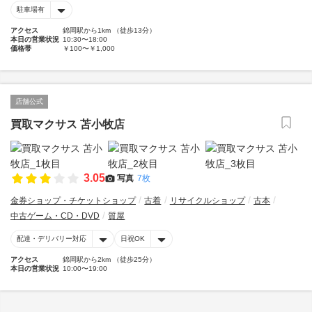
駐車場有
アクセス
錦岡駅から1km （徒歩13分）
本日の営業状況
10:30〜18:00
価格帯
￥100〜￥1,000
店舗公式
買取マクサス 苫小牧店
3.05
写真
7枚
金券ショップ・チケットショップ
古着
リサイクルショップ
古本
中古ゲーム・CD・DVD
質屋
配達・デリバリー対応
日祝OK
アクセス
錦岡駅から2km （徒歩25分）
本日の営業状況
10:00〜19:00