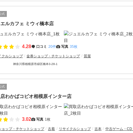
公式
エルカフェ ミウィ橋本店
4.28
口コミ
20件
写真
35枚
イクルショップ
金券ショップ・チケットショップ
質屋
神奈川県相模原市緑区橋本3-28-1
公式
取店わかばコピオ相模原インター店
3.02
写真
1枚
ショップ・チケットショップ
古着
リサイクルショップ
古本
中古ゲーム・CD