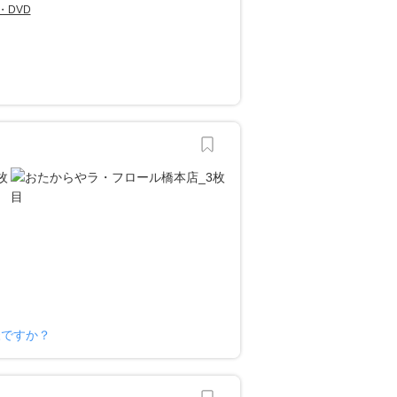
・DVD
様ですか？