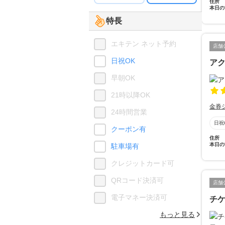
住所
本日の
特長
エキテン ネット予約
店舗
日祝OK
ア
早朝OK
21時以降OK
金券
24時間営業
日祝
クーポン有
住所
本日の
駐車場有
クレジットカード可
QRコード決済可
店舗
電子マネー決済可
チ
もっと見る