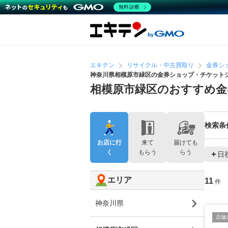
無料診断
エキテン
リサイクル・中古買取り
金券シ
神奈川県相模原市緑区の金券ショップ・チケット
相模原市緑区のおすすめ
検索条
お店に行
来て
届けても
く
もらう
らう
日
エリア
11
件
神奈川県
店舗