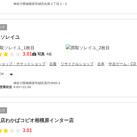
神奈川県相模原市緑区向原４丁目２−３
公式
取ソレイユ
3.01
写真
4枚
ショップ・チケットショップ
古着
リサイクルショップ
古本
中古ゲーム・CD
OK
神奈川県相模原市緑区長竹3660-3
営業状況
9:00〜21:00
公式
取店わかばコピオ相模原インター店
3.01