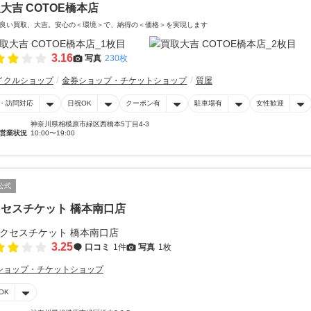
大吉 COTOE橋本店
良い買取、大吉。安心の＜環境＞で、納得の＜価格＞を実現します
3.16
写真
230枚
イクルショップ
金券ショップ・チケットショップ
質屋
・訪問対応
日祝OK
クーポン有
駐車場有
女性歓迎
神奈川県相模原市緑区西橋本5丁目4-3
営業状況
10:00〜19:00
公式
セスチケット 橋本南口店
3.25
口コミ
1件
写真
1枚
ショップ・チケットショップ
OK