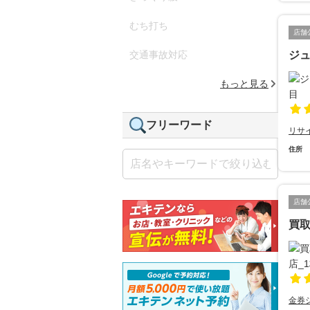
むち打ち
店舗
交通事故対応
ジュ
もっと見る
フリーワード
リサ
住所
店舗
買
金券