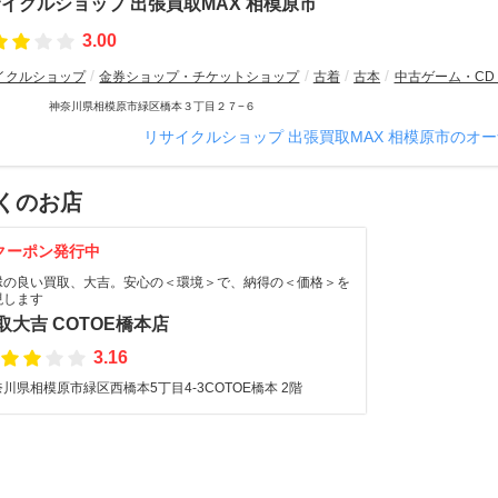
イクルショップ 出張買取MAX 相模原市
3.00
イクルショップ
金券ショップ・チケットショップ
古着
古本
中古ゲーム・CD
神奈川県相模原市緑区橋本３丁目２７−６
リサイクルショップ 出張買取MAX 相模原市のオ
くのお店
クーポン発行中
縁の良い買取、大吉。安心の＜環境＞で、納得の＜価格＞を
現します
取大吉 COTOE橋本店
3.16
川県相模原市緑区西橋本5丁目4-3COTOE橋本 2階