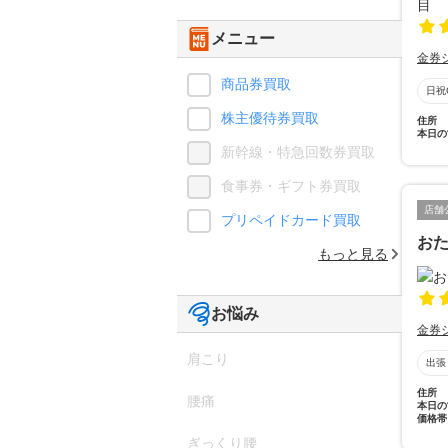
メニュー
金券
商品券買取
日祝
株主優待券買取
住所
本日の
新幹線・特急回数券買取
食事券・ギフト券買取
店舗
プリペイドカード買取
おた
もっと見る
お悩み
金券
肩こり
出張
住所
腰痛
本日の
価格帯
ぎっくり腰