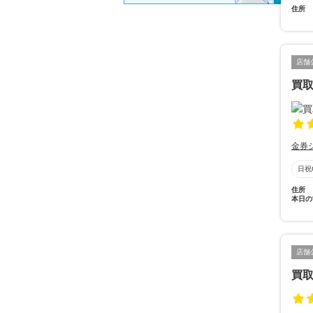
住所
店舗
買
金券
日祝
住所
本日の
店舗
買