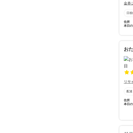
金券
日祝
住所
本日の
お
リサ
配達
住所
本日の