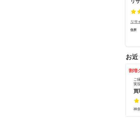
リサ
リサ
住所
お近
割増
ご
実
買
神奈