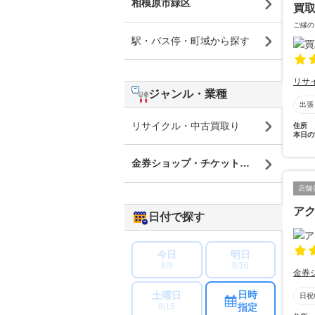
相模原市緑区
買取
ご縁の
駅・バス停・町域から探す
リサ
ジャンル・業種
出張
リサイクル・中古買取り
住所
本日の
金券ショップ・チケットショップ
店舗
アク
日付で探す
今日
明日
8/9
8/10
金券
日時
土曜日
日祝
指定
8/15