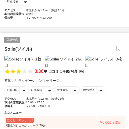
駐車場有
アクセス
水城駅から1.1km （徒歩15分）
本日の営業状況
定休日
価格帯
￥7,700〜￥13,000
店舗公式
Soile(ソイル)
3.36
口コミ
1件
写真
6枚
整体
リラクゼーションマッサージ
日祝OK
駐車場有
女性歓迎
男性歓迎
アクセス
水城駅から1.6km （徒歩21分）
本日の営業状況
10:00〜17:00
価格帯
￥2,500〜￥8,000
主なメニュー
ほぐし・マッサージ
6,000
￥
（税込）
初回の方 しっかりコース 70分