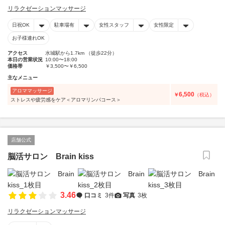
リラクゼーションマッサージ
日祝OK
駐車場有
女性スタッフ
女性限定
お子様連れOK
アクセス
水城駅から1.7km （徒歩22分）
本日の営業状況
10:00〜18:00
価格帯
￥3,500〜￥6,500
主なメニュー
アロママッサージ
6,500
￥
（税込）
ストレスや疲労感をケア＜アロマリンパコース＞
店舗公式
脳活サロン Brain kiss
3.46
口コミ
3件
写真
3枚
リラクゼーションマッサージ