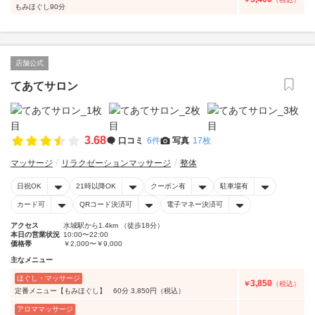
もみほぐし90分
店舗公式
てあてサロン
3.68
口コミ
6件
写真
17枚
マッサージ
リラクゼーションマッサージ
整体
日祝OK
21時以降OK
クーポン有
駐車場有
カード可
QRコード決済可
電子マネー決済可
アクセス
水城駅から1.4km （徒歩18分）
本日の営業状況
10:00〜22:00
価格帯
￥2,000〜￥9,000
主なメニュー
ほぐし・マッサージ
3,850
￥
（税込）
定番メニュー【もみほぐし】 60分 3,850円（税込）
アロママッサージ