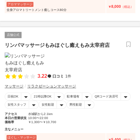
アロママッサージ
8,000
￥
（税込）
全身アロマトリートメント癒しコース80分
店舗公式
リンパマッサージもみほぐし癒えもみ太宰府店
3.22
口コミ
1件
マッサージ
リラクゼーションマッサージ
日祝OK
21時以降OK
駐車場有
QRコード決済可
女性スタッフ
女性歓迎
男性歓迎
アクセス
水城駅から2.1km
本日の営業状況
10:00〜22:00
価格帯
￥1,300〜￥10,700
主なメニュー
ほぐし・マッサージ
5,400
￥
（税込）