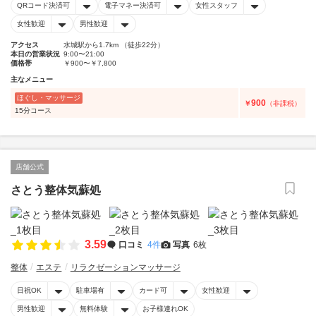
QRコード決済可
電子マネー決済可
女性スタッフ
女性歓迎
男性歓迎
アクセス
水城駅から1.7km （徒歩22分）
本日の営業状況
9:00〜21:00
価格帯
￥900〜￥7,800
主なメニュー
ほぐし・マッサージ
900
￥
（非課税）
15分コース
店舗公式
さとう整体気蘇処
3.59
口コミ
4件
写真
6枚
整体
エステ
リラクゼーションマッサージ
日祝OK
駐車場有
カード可
女性歓迎
男性歓迎
無料体験
お子様連れOK