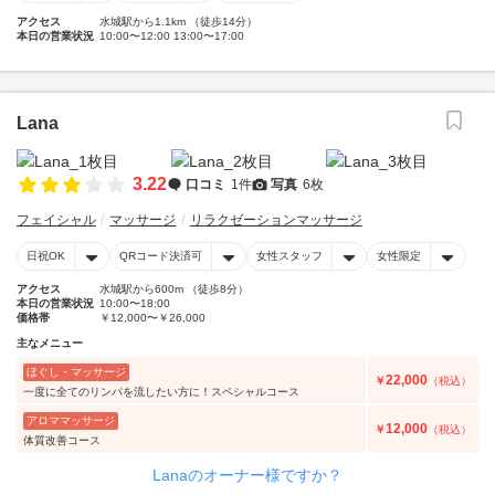
アクセス
水城駅から1.1km （徒歩14分）
本日の営業状況
10:00〜12:00 13:00〜17:00
Lana
3.22
口コミ
1件
写真
6枚
フェイシャル
マッサージ
リラクゼーションマッサージ
日祝OK
QRコード決済可
女性スタッフ
女性限定
アクセス
水城駅から600m （徒歩8分）
本日の営業状況
10:00〜18:00
価格帯
￥12,000〜￥26,000
主なメニュー
ほぐし・マッサージ
22,000
￥
（税込）
一度に全てのリンパを流したい方に！スペシャルコース
アロママッサージ
12,000
￥
（税込）
体質改善コース
Lanaのオーナー様ですか？