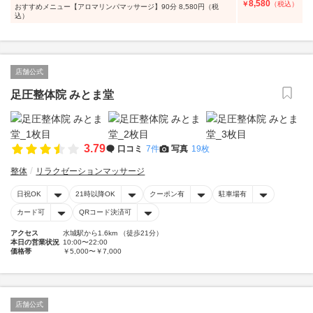
8,580
￥
（税込）
おすすめメニュー【アロマリンパマッサージ】90分 8,580円（税
込）
店舗公式
足圧整体院 みとま堂
3.79
口コミ
7件
写真
19枚
整体
リラクゼーションマッサージ
日祝OK
21時以降OK
クーポン有
駐車場有
カード可
QRコード決済可
アクセス
水城駅から1.6km （徒歩21分）
本日の営業状況
10:00〜22:00
価格帯
￥5,000〜￥7,000
店舗公式