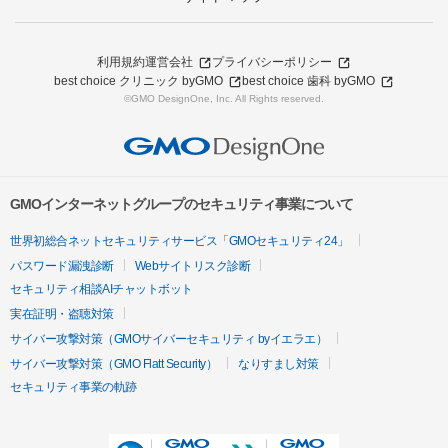
利用規約
運営会社
プライバシーポリシー
best choice クリニック byGMO
best choice 歯科 byGMO
©GMO DesignOne, Inc. All Rights reserved.
GMOインターネットグループのセキュリティ事業について
世界初総合ネットセキュリティサービス「GMOセキュリティ24」
パスワード漏洩診断
Webサイトリスク診断
セキュリティ相談AIチャットボット
実在証明・盗聴対策
サイバー攻撃対策（GMOサイバーセキュリティ byイエラエ）
サイバー攻撃対策（GMO Flatt Security）
なりすまし対策
セキュリティ事業の軌跡