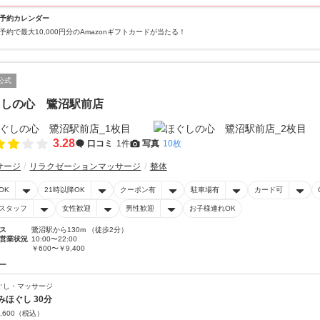
予約カレンダー
予約で最大10,000円分のAmazonギフトカードが当たる！
公式
ぐしの心 鷺沼駅前店
3.28
口コミ
1件
写真
10枚
サージ
リラクゼーションマッサージ
整体
OK
21時以降OK
クーポン有
駐車場有
カード可
スタッフ
女性歓迎
男性歓迎
お子様連れOK
ス
鷺沼駅から130m （徒歩2分）
営業状況
10:00〜22:00
￥600〜￥9,400
ー
ぐし・マッサージ
みほぐし 30分
,600
（税込）