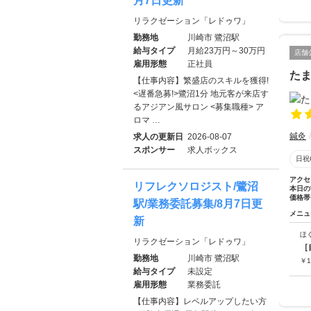
月7日更新
リラクゼーション「レドゥワ」
勤務地
川崎市 鷺沼駅
給与タイプ
月給23万円～30万円
店舗
雇用形態
正社員
た
【仕事内容】繁盛店のスキルを獲得!
<遅番急募!>鷺沼1分 地元客が来店す
るアジアン風サロン <募集職種> ア
ロマ …
鍼灸
求人の更新日
2026-08-07
スポンサー
求人ボックス
日祝
アクセ
リフレクソロジスト/鷺沼
本日の
価格帯
駅/業務委託募集/8月7日更
メニュ
新
ほ
リラクゼーション「レドゥワ」
［
勤務地
川崎市 鷺沼駅
￥
1
給与タイプ
未設定
雇用形態
業務委託
【仕事内容】レベルアップしたい方