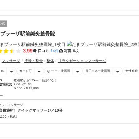
公式
まプラーザ駅前鍼灸整骨院
3.99
口コミ
14件
写真
6枚
マッサージ
接骨・整骨
整体
リラクゼーションマッサージ
OK
カード可
QRコード決済可
電子マネー決済可
女性歓迎
ス
鷺沼駅から1.2km （徒歩15分）
営業状況
9:00〜21:00
￥500〜￥13,000
ー
ぐし・マッサージ
自費施術］クイックマッサージ／10分
,100
（税込）