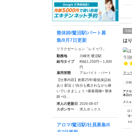
店舗
整体師/鷺沼駅/パート募
集/8月7日更新
は
リラクゼーション「レドゥワ」
勤務地
川崎市 鷺沼駅
給与タイプ
時給1,250円～1,400
円
雇用形態
アルバイト・パート
マッ
【仕事内容】創業25年!最低保証給
日祝
あり 駅近く!自分も癒されながら稼
いでいきましょう <募集職種> 整体
アクセ
本日の
師 <仕…
メニュ
求人の更新日
2026-08-07
スポンサー
求人ボックス
ほ
マ
￥
6
アロマ/鷺沼駅/社員募集/8