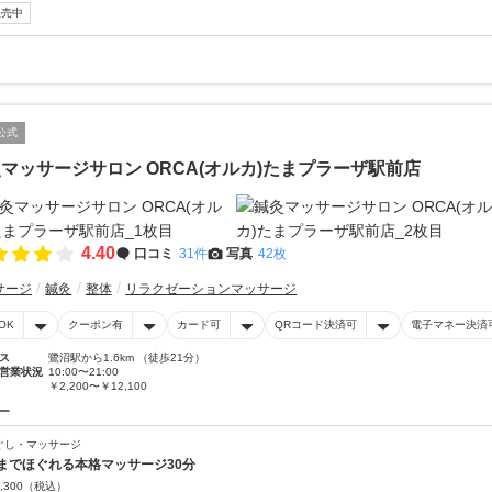
販売中
公式
マッサージサロン ORCA(オルカ)たまプラーザ駅前店
4.40
口コミ
31件
写真
42枚
サージ
鍼灸
整体
リラクゼーションマッサージ
OK
クーポン有
カード可
QRコード決済可
電子マネー決済
ス
鷺沼駅から1.6km （徒歩21分）
営業状況
10:00〜21:00
￥2,200〜￥12,100
ー
ぐし・マッサージ
までほぐれる本格マッサージ30分
,300
（税込）