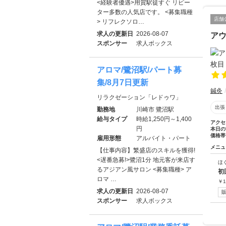
<経験者優遇>用賀駅徒すぐ リピー
ター多数の人気店です。 <募集職種
店舗
> リフレクソロ…
求人の更新日
2026-08-07
ア
スポンサー
求人ボックス
アロマ/鷺沼駅/パート募
集/8月7日更新
鍼灸
リラクゼーション「レドゥワ」
出張
勤務地
川崎市 鷺沼駅
給与タイプ
時給1,250円～1,400
アクセ
円
本日の
価格帯
雇用形態
アルバイト・パート
メニュ
【仕事内容】繁盛店のスキルを獲得!
<遅番急募!>鷺沼1分 地元客が来店す
ほ
るアジアン風サロン <募集職種> ア
初
ロマ …
￥
1
求人の更新日
2026-08-07
スポンサー
求人ボックス