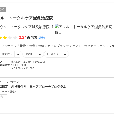
公式
ウル トータルケア鍼灸治療院
3.34
写真
10枚
マッサージ
接骨・整骨
整体
カイロプラクティック
リラクゼーションマッ
・訪問対応
日祝OK
クーポン有
ス
鷺沼駅から1.3km （徒歩17分）
営業状況
10:00〜20:00
￥3,980〜￥11,000
ー
ぐし・マッサージ
回限定 AI検査付き 根本アプローチプログラム
1,000
（税込）
販売中