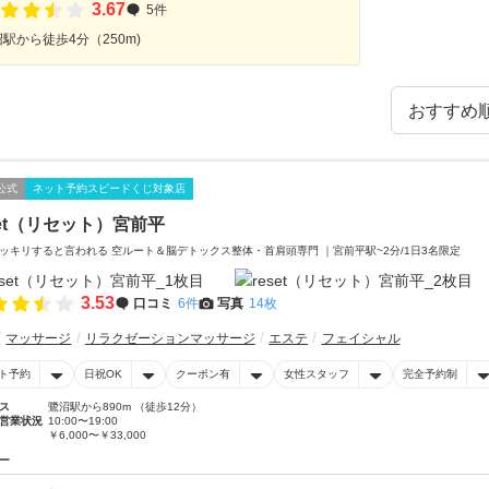
3.67
5件
駅から徒歩4分（250m)
公式
ネット予約スピードくじ対象店
set（リセット）宮前平
ッキリすると言われる 空ルート＆脳デトックス整体・首肩頭専門 ｜宮前平駅~2分/1日3名限定
3.53
口コミ
6件
写真
14枚
マッサージ
リラクゼーションマッサージ
エステ
フェイシャル
ト予約
日祝OK
クーポン有
女性スタッフ
完全予約制
ス
鷺沼駅から890m （徒歩12分）
営業状況
10:00〜19:00
￥6,000〜￥33,000
ー