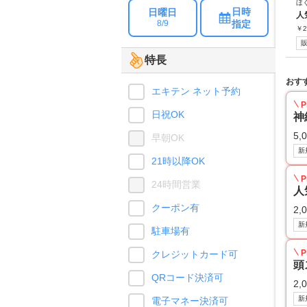
ほ
日時
日曜日
人
指定
8/9
￥
2
特長
おす
エキテン ネット予約
P
日祝OK
神
5,
早朝OK
新
21時以降OK
P
24時間営業
人
クーポン有
2,
新
駐車場有
P
クレジットカード可
頭
QRコード決済可
2,
新
電子マネー決済可