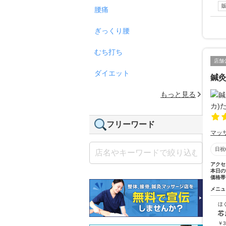
腰痛
ぎっくり腰
むち打ち
店舗
ダイエット
鍼灸
もっと見る
フリーワード
マッ
日祝
アクセ
本日の
価格帯
メニュ
ほ
芯
￥
3