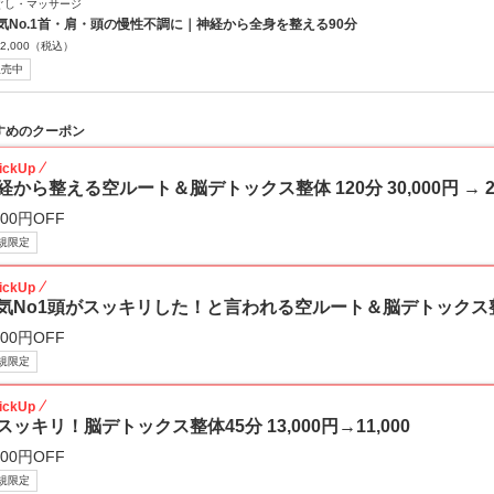
ぐし・マッサージ
気No.1首・肩・頭の慢性不調に｜神経から全身を整える90分
2,000
（税込）
販売中
すめのクーポン
ickUp
経から整える空ルート＆脳デトックス整体 120分 30,000円 → 25
000円OFF
規限定
ickUp
気No1頭がスッキリした！と言われる空ルート＆脳デトックス整体90
000円OFF
規限定
ickUp
スッキリ！脳デトックス整体45分 13,000円→11,000
000円OFF
規限定