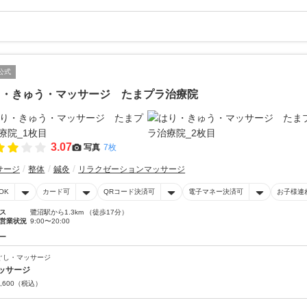
公式
り・きゅう・マッサージ たまプラ治療院
3.07
写真
7枚
サージ
整体
鍼灸
リラクゼーションマッサージ
OK
カード可
QRコード決済可
電子マネー決済可
お子様連
ス
鷺沼駅から1.3km （徒歩17分）
営業状況
9:00〜20:00
ー
ぐし・マッサージ
ッサージ
,600
（税込）