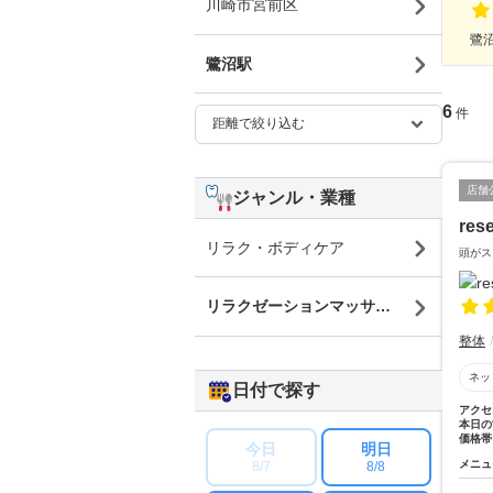
川崎市宮前区
鷺沼
鷺沼駅
6
件
店舗
ジャンル・業種
re
リラク・ボディケア
頭がス
リラクゼーションマッサージ
整体
ネッ
日付で探す
アクセ
本日の
価格帯
今日
明日
メニュ
8/7
8/8