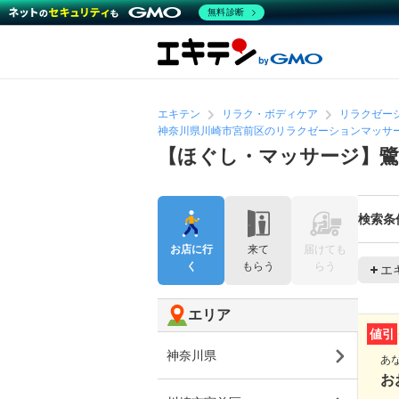
無料診断
エキテン
リラク・ボディケア
リラクゼー
神奈川県川崎市宮前区のリラクゼーションマッサ
【ほぐし・マッサージ】
検索条
お店に行
来て
届けても
く
もらう
らう
エ
エリア
値引
神奈川県
あ
お