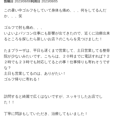
投稿日
2023/08/08
利用日
2023/08/05
この暑い中ゴルフをしていて身体も痛め、、、何をしてるんだ
か、、、笑
ゴルフで肘も痛め、、、
いよいよパソコン仕事にも影響が出てきたので、近くに治療出来
るところを探したら新しいお店？のこちらを見つけました！
たまプラーザは、平日も遅くまで営業して、土日営業してる整骨
院が少ないみたいです。こちらは、２０時までに電話すれば？２
２時でも２３時でも対応してるとの事！仕事帰りも寄れそうです
な？
土日も営業してるのは、ありがたい！
ゴルフ帰りに寄れる！
訪問すると綺麗で広くはないですが、スッキリしたお店でし
た！！
丁寧に問診もしていただき、治療してもいました！