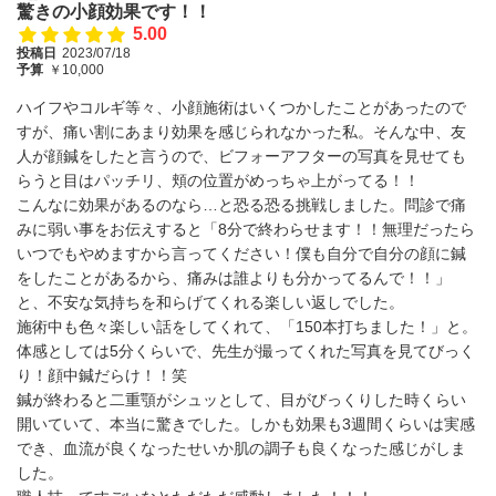
驚きの小顔効果です！！
5.00
投稿日
2023/07/18
予算
￥10,000
ハイフやコルギ等々、小顔施術はいくつかしたことがあったので
すが、痛い割にあまり効果を感じられなかった私。そんな中、友
人が顔鍼をしたと言うので、ビフォーアフターの写真を見せても
らうと目はパッチリ、頬の位置がめっちゃ上がってる！！
こんなに効果があるのなら…と恐る恐る挑戦しました。問診で痛
みに弱い事をお伝えすると「8分で終わらせます！！無理だったら
いつでもやめますから言ってください！僕も自分で自分の顔に鍼
をしたことがあるから、痛みは誰よりも分かってるんで！！」
と、不安な気持ちを和らげてくれる楽しい返しでした。
施術中も色々楽しい話をしてくれて、「150本打ちました！」と。
体感としては5分くらいで、先生が撮ってくれた写真を見てびっく
り！顔中鍼だらけ！！笑
鍼が終わると二重顎がシュッとして、目がびっくりした時くらい
開いていて、本当に驚きでした。しかも効果も3週間くらいは実感
でき、血流が良くなったせいか肌の調子も良くなった感じがしま
した。