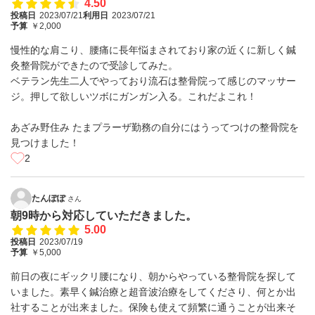
4.50
投稿日
2023/07/21
利用日
2023/07/21
予算
￥2,000
慢性的な肩こり、腰痛に長年悩まされており家の近くに新しく鍼
灸整骨院ができたので受診してみた。
ベテラン先生二人でやっており流石は整骨院って感じのマッサー
ジ。押して欲しいツボにガンガン入る。これだよこれ！
あざみ野住み たまプラーザ勤務の自分にはうってつけの整骨院を
見つけました！
2
たんぽぽ
さん
朝9時から対応していただきました。
5.00
投稿日
2023/07/19
予算
￥5,000
前日の夜にギックリ腰になり、朝からやっている整骨院を探して
いました。素早く鍼治療と超音波治療をしてくださり、何とか出
社することが出来ました。保険も使えて頻繁に通うことが出来そ