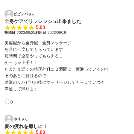
ビビンバ
さん
全身ケアでリフレッシュ出来ました
5.00
投稿日
2023/09/25
利用日
2023/09/19
美容鍼から全身鍼、全身マッサージ
を月に一度してもらっています
短時間で全部やってもらえるし
めっちゃ上手！！
たまたま近くの整形外科に２週間に一度通っているので
そのあとに行けるので
整形のリハビリの後にマッサージしてもらえていつも
満足して帰ります
0
ゆり
さん
夏の疲れを癒しに！
5.00