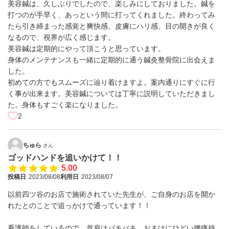
美容鍼は、久しぶりでしたので、楽しみにしておりました。鍼を
打つのが手早く、あっという間に打ってくれました。終わってみ
たら引き締まった感覚と爽快感、皮膚にハリ感、目の開きが良く
なるので、視界が広く感じます。
美容鍼は定期的にやって頂こうと思っています。
身体のメンテナンスも一緒に定期的に通う鍼灸整骨院に出会えま
した。
初めての方でもスムーズに辿り着けますよ。案内通りにすぐに行
く事が出来ます。美容鍼については丁寧に説明していただきまし
た。身体もすごく楽になりました。
2
ちゅら
さん
ゴッドハンドを追いかけて！！
5.00
投稿日
2023/08/08
利用日
2023/08/07
以前四ツ谷のお店で施術されていた先生が、ご自身のお店を開か
れたとのことで追っかけで通っています！！
看護師をしているので、首肩はバキバキ、おまけにひどい腰痛持