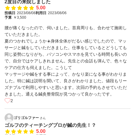
2度目の来院しました
5.00
投稿日
2023/08/08
利用日
2023/08/06
予算
￥3,500
腰が痛くなったので、伺いました。首肩周りも、合わせて施術し
ていただきました。
夏のつかれでしょうか☀️身体全体がだるい感じでしたので、マッ
サージと鍼をしていただきました。仕事をしているとどうしても
同じ姿勢になりがち、パソコンやスマホを見ている時間も長いの
で、自分ではケアしきれません。先生との会話も弾んで、色々な
ケアの仕方も伺えました。こうして
マッサージや鍼をする事によって、かなり楽になる事がわかりま
した。特に鍼は説明を聞いて、良さがわかりました。値段もリー
ズナブルで利用しやすいと思います。次回の予約もさせていただ
きました。通える鍼灸整骨院が見つかって良かったです。
2
ゴリゴルファー
さん
ゴルフのティーチングプロが鍼の先生！？
5.00