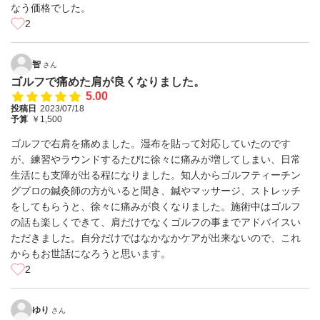
なう価格でした。
2
智
さん
ゴルフで痛めた肩が良くなりました。
5.00
投稿日
2023/07/18
予算
￥1,500
ゴルフで右肩を痛めました。湿布を貼って対応していたのです
が、練習やラウンドするたびに徐々に痛みが増してしまい、日常
生活にも支障が出る程になりました。知人からゴルフティーチン
グプロの鍼灸師の方がいると聞き、鍼やマッサージ、ストレッチ
をしてもらうと、徐々に痛みが良くなりました。施術中はゴルフ
の話も楽しくできて、肩だけでなくゴルフの事までアドバイスい
ただきました。自分だけではなかなかケアが出来ないので、これ
からもお世話になろうと思います。
2
ゆり
さん