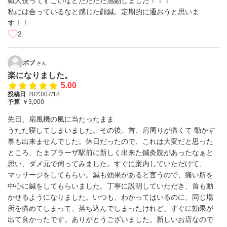
職人技ってすごいなとただただ感動しました！！！
私には合っているなと感じた顔鍼。定期的に通おうと思いま
す！！
2
ボブ
さん
楽になりました。
5.00
投稿日
2023/07/18
予算
￥3,000
先日、扇風機の風に当たったまま
うたた寝してしまいました。その後、首、肩周りが痛くて 動かす
事も出来ませんでした。休日だったので、これは大変だと思った
ところ、たまプラーザ駅前に新しく出来た鍼灸院があったなぁと
思い、ダメ元で伺ってみました。すぐに案内していただけて、
マッサージをしてもらい。鍼も効果があると言うので、痛い所を
中心に鍼をしてもらいました。丁寧に説明していただき、首も動
かせるようになりました。いつも、わかってはいるのに、同じ場
所を痛めてしまって、落ち込んでしまったけれど、すぐに効果が
出て良かったです。ありがとうございました。新しいお店なので