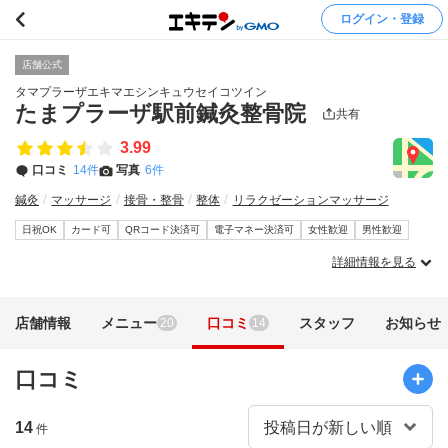
ログイン・登録
店舗公式
タマプラーザエキマエシンキュウセイコツイン
たまプラーザ駅前鍼灸整骨院
共有
3.99
口コミ
14件
写真
6件
鍼灸
マッサージ
接骨・整骨
整体
リラクゼーションマッサージ
日祝OK
カード可
QRコード決済可
電子マネー決済可
女性歓迎
男性歓迎
詳細情報を見る
店舗情報
メニュー
口コミ
スタッフ
お知らせ
20
14
口コミ
14
件