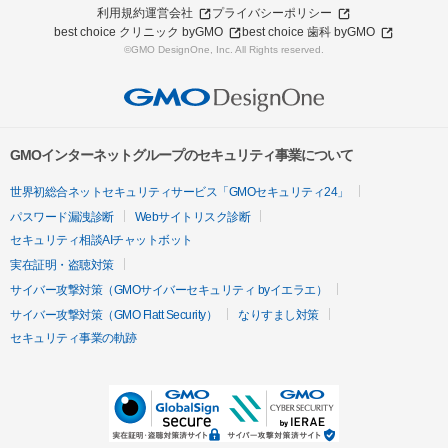
利用規約
運営会社
プライバシーポリシー
best choice クリニック byGMO
best choice 歯科 byGMO
©GMO DesignOne, Inc. All Rights reserved.
GMOインターネットグループのセキュリティ事業について
世界初総合ネットセキュリティサービス「GMOセキュリティ24」
パスワード漏洩診断
Webサイトリスク診断
セキュリティ相談AIチャットボット
実在証明・盗聴対策
サイバー攻撃対策（GMOサイバーセキュリティ byイエラエ）
サイバー攻撃対策（GMO Flatt Security）
なりすまし対策
セキュリティ事業の軌跡