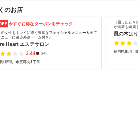
くのお店
［困ったとき
OFF
今すぐお得なクーポンをチェック
が健康も綺麗
人の女性をキレイに導く豊富なフェイシャルメニュー＆全て
風の木は
メニューに遠赤外線ドーム付き♪
ure Heart エステサロン
福岡県那珂川市
3.44
2件
岡県那珂川市五郎丸1丁目