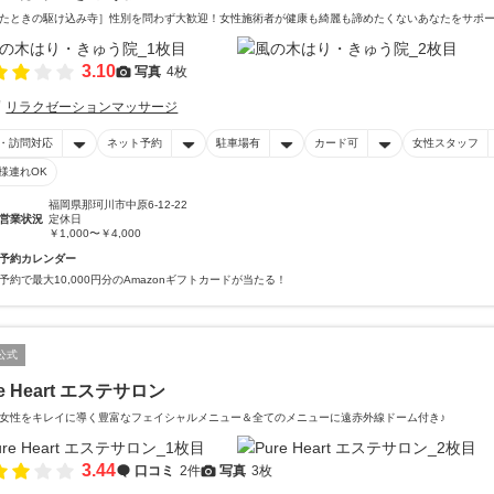
たときの駆け込み寺］性別を問わず大歓迎！女性施術者が健康も綺麗も諦めたくないあなたをサポ
3.10
写真
4枚
リラクゼーションマッサージ
・訪問対応
ネット予約
駐車場有
カード可
女性スタッフ
様連れOK
福岡県那珂川市中原6-12-22
営業状況
定休日
￥1,000〜￥4,000
予約カレンダー
予約で最大10,000円分のAmazonギフトカードが当たる！
公式
re Heart エステサロン
女性をキレイに導く豊富なフェイシャルメニュー＆全てのメニューに遠赤外線ドーム付き♪
3.44
口コミ
2件
写真
3枚