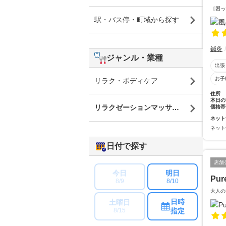
［困っ
駅・バス停・町域から探す
鍼灸
ジャンル・業種
出張
お子
リラク・ボディケア
住所
本日の
リラクゼーションマッサージ
価格帯
ネット
ネット
日付で探す
店舗
今日
明日
Pu
8/9
8/10
大人の
日時
土曜日
指定
8/15