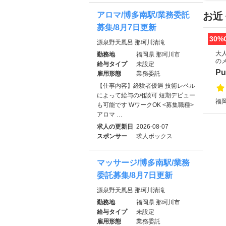
アロマ/博多南駅/業務委託
お近
募集/8月7日更新
30%
源泉野天風呂 那珂川清滝
大
勤務地
福岡県 那珂川市
の
給与タイプ
未設定
P
雇用形態
業務委託
【仕事内容】経験者優遇 技術レベル
によって給与の相談可 短期デビュー
福
も可能です WワークOK <募集職種>
アロマ …
求人の更新日
2026-08-07
スポンサー
求人ボックス
マッサージ/博多南駅/業務
委託募集/8月7日更新
源泉野天風呂 那珂川清滝
勤務地
福岡県 那珂川市
給与タイプ
未設定
雇用形態
業務委託