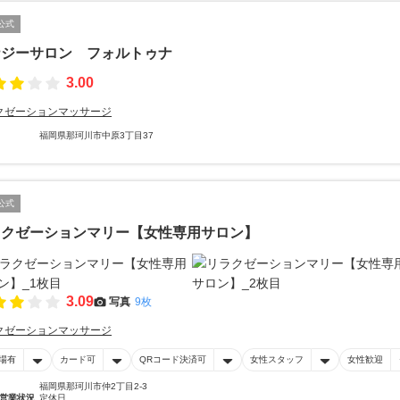
公式
ナジーサロン フォルトゥナ
3.00
クゼーションマッサージ
福岡県那珂川市中原3丁目37
公式
ラクゼーションマリー【女性専用サロン】
3.09
写真
9枚
クゼーションマッサージ
場有
カード可
QRコード決済可
女性スタッフ
女性歓迎
福岡県那珂川市仲2丁目2-3
営業状況
定休日