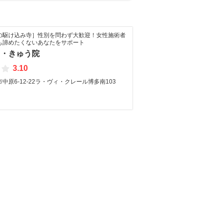
の駆け込み寺］性別を問わず大歓迎！女性施術者
も諦めたくないあなたをサポート
り・きゅう院
3.10
中原6-12-22ラ・ヴィ・クレール博多南103