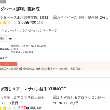
公式
ラダベース那珂川整体院
3.06
写真
27枚
マッサージ
リラクゼーションマッサージ
場有
福岡県那珂川市中原2丁目120番
営業状況
定休日
￥3,980〜￥10,000
ニュー
し・マッサージ
性疲労ケア全身調節】慢性的なお身体の悩み根本ケア PNF施術（初回限定）
ぎ蒸し＆アロマサロン結手 YUINOTE
3.07
写真
6枚