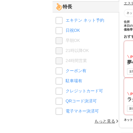
エス
特長
ネッ
エキテン ネット予約
住所
本日の
日祝OK
価格帯
おす
早朝OK
21時以降OK
P
24時間営業
夢
クーポン有
女
駐車場有
クレジットカード可
P
ラ
QRコード決済可
新
電子マネー決済可
ネット
もっと見る