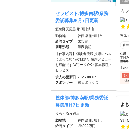
店舗
カ
セラピスト/博多南駅/業務
委託募集/8月7日更新
源泉野天風呂 那珂川清滝
整体
勤務地
福岡県 那珂川市
給与タイプ
未設定
駐車
雇用形態
業務委託
【仕事内容】経験者優遇 技術レベル
住所
本日の
によって給与の相談可 短期デビュー
価格帯
も可能です WワークOK <募集職種>
主なメ
セラピス…
ほぐ
求人の更新日
2026-08-07
【慢
スポンサー
求人ボックス
整体師/博多南駅/業務委託
よも
募集/8月7日更新
りらくる片縄店
勤務地
福岡県 那珂川市
給与タイプ
月給33万円