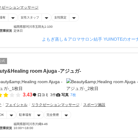
クゼーションマッサージ
場有
女性スタッフ
女性限定
福岡県那珂川市五郎丸1-100
営業状況
定休日
よもぎ蒸し＆アロマサロン結手 YUINOTEのオ
公式
uty&Healing room Ajuga -アジュガ-
3.43
口コミ
3件
写真
7枚
テ
フェイシャル
リラクゼーションマッサージ
スポーツ施設
OK
駐車場有
完全禁煙
福岡県那珂川市片縄9-46
営業状況
10:00〜18:00