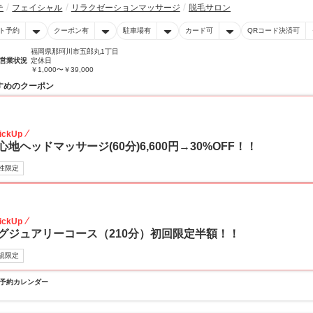
テ
フェイシャル
リラクゼーションマッサージ
脱毛サロン
ト予約
クーポン有
駐車場有
カード可
QRコード決済可
福岡県那珂川市五郎丸1丁目
営業状況
定休日
￥1,000〜￥39,000
すめのクーポン
30
ickUp
心地ヘッドマッサージ(60分)6,600円→30%OFF！！
性限定
50
ickUp
グジュアリーコース（210分）初回限定半額！！
規限定
予約カレンダー