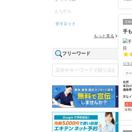
むち打ち
店舗
ダイエット
手
もっと見る
フリーワード
リラ
クー
住所
本日の
価格帯
主なメ
ほぐ
全身