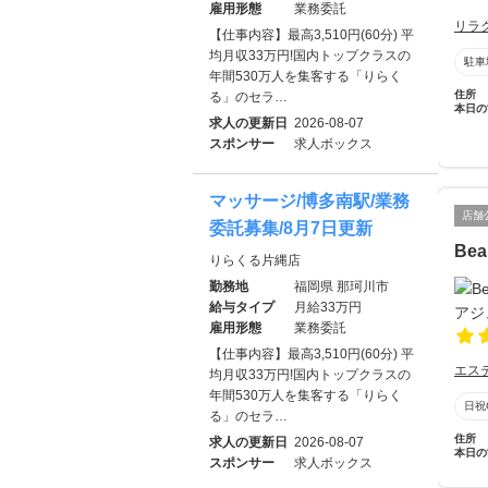
雇用形態
業務委託
リラ
【仕事内容】最高3,510円(60分) 平
均月収33万円!国内トップクラスの
駐車
年間530万人を集客する「りらく
住所
る」のセラ…
本日の
求人の更新日
2026-08-07
スポンサー
求人ボックス
マッサージ/博多南駅/業務
店舗
委託募集/8月7日更新
Bea
りらくる片縄店
勤務地
福岡県 那珂川市
給与タイプ
月給33万円
雇用形態
業務委託
【仕事内容】最高3,510円(60分) 平
エス
均月収33万円!国内トップクラスの
年間530万人を集客する「りらく
日祝
る」のセラ…
住所
求人の更新日
2026-08-07
本日の
スポンサー
求人ボックス