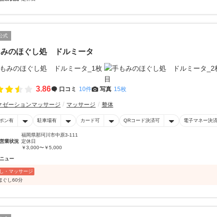
公式
もみのほぐし処 ドルミータ
3.86
口コミ
10件
写真
15枚
クゼーションマッサージ
マッサージ
整体
ポン有
駐車場有
カード可
QRコード決済可
電子マネー決
福岡県那珂川市中原3-111
営業状況
定休日
￥3,000〜￥5,000
ニュー
し・マッサージ
ほぐし60分