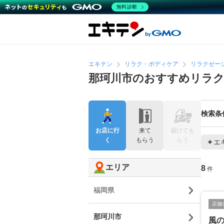
無料診断
エキテン
リラク・ボディケア
リラクゼー
那珂川市のおすすめリラ
検索条
お店に行
来て
届けても
く
もらう
らう
エ
エリア
8
件
福岡県
店舗
那珂川市
風