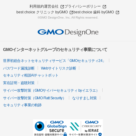
利用規約
運営会社
プライバシーポリシー
best choice クリニック byGMO
best choice 歯科 byGMO
©GMO DesignOne, Inc. All Rights reserved.
GMOインターネットグループのセキュリティ事業について
世界初総合ネットセキュリティサービス「GMOセキュリティ24」
パスワード漏洩診断
Webサイトリスク診断
セキュリティ相談AIチャットボット
実在証明・盗聴対策
サイバー攻撃対策（GMOサイバーセキュリティ byイエラエ）
サイバー攻撃対策（GMO Flatt Security）
なりすまし対策
セキュリティ事業の軌跡