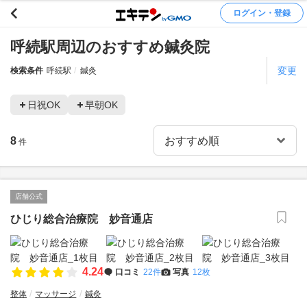
ログイン・登録
呼続駅周辺のおすすめ鍼灸院
変更
検索条件
呼続駅
鍼灸
日祝OK
早朝OK
8
件
店舗公式
ひじり総合治療院 妙音通店
4.24
口コミ
22件
写真
12枚
整体
マッサージ
鍼灸