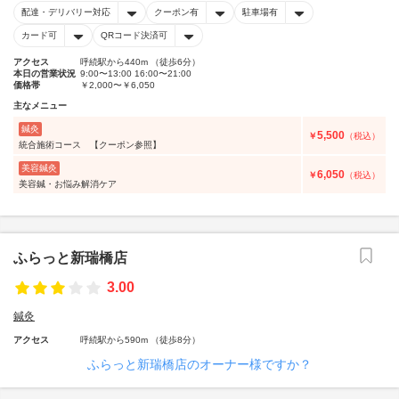
配達・デリバリー対応
クーポン有
駐車場有
カード可
QRコード決済可
アクセス
呼続駅から440m （徒歩6分）
本日の営業状況
9:00〜13:00 16:00〜21:00
価格帯
￥2,000〜￥6,050
主なメニュー
鍼灸
5,500
￥
（税込）
統合施術コース 【クーポン参照】
美容鍼灸
6,050
￥
（税込）
美容鍼・お悩み解消ケア
ふらっと新瑞橋店
3.00
鍼灸
アクセス
呼続駅から590m （徒歩8分）
ふらっと新瑞橋店のオーナー様ですか？