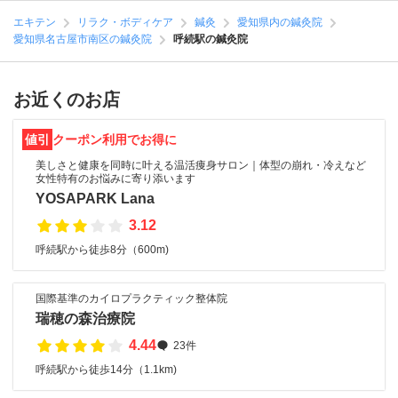
エキテン
リラク・ボディケア
鍼灸
愛知県内の鍼灸院
愛知県名古屋市南区の鍼灸院
呼続駅の鍼灸院
お近くのお店
値引
クーポン利用でお得に
美しさと健康を同時に叶える温活痩身サロン｜体型の崩れ・冷えなど
女性特有のお悩みに寄り添います
YOSAPARK Lana
3.12
呼続駅から徒歩8分（600m)
国際基準のカイロプラクティック整体院
瑞穂の森治療院
4.44
23件
呼続駅から徒歩14分（1.1km)