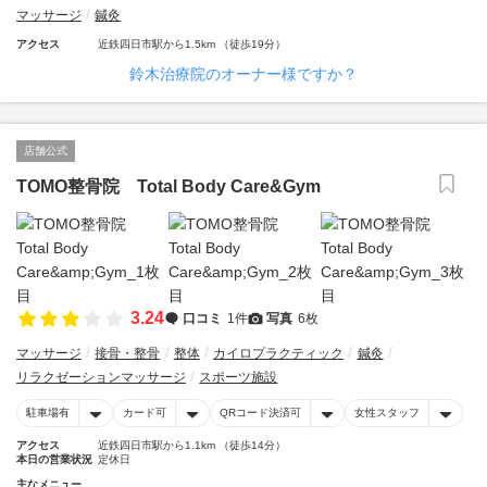
マッサージ
鍼灸
アクセス
近鉄四日市駅から1.5km （徒歩19分）
鈴木治療院のオーナー様ですか？
店舗公式
TOMO整骨院 Total Body Care&Gym
3.24
口コミ
1件
写真
6枚
マッサージ
接骨・整骨
整体
カイロプラクティック
鍼灸
リラクゼーションマッサージ
スポーツ施設
駐車場有
カード可
QRコード決済可
女性スタッフ
アクセス
近鉄四日市駅から1.1km （徒歩14分）
本日の営業状況
定休日
主なメニュー