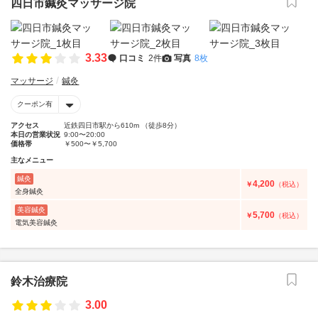
四日市鍼灸マッサージ院
3.33
口コミ
2件
写真
8枚
マッサージ
鍼灸
クーポン有
アクセス
近鉄四日市駅から610m （徒歩8分）
本日の営業状況
9:00〜20:00
価格帯
￥500〜￥5,700
主なメニュー
鍼灸
4,200
￥
（税込）
全身鍼灸
美容鍼灸
5,700
￥
（税込）
電気美容鍼灸
鈴木治療院
3.00