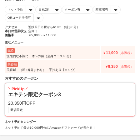
ネット予約
日祝OK
クーポン有
駐車場有
QRコード決済可
アクセス
近鉄四日市駅から610m （徒歩8分）
本日の営業状況
定休日
価格帯
￥5,000〜￥11,000
主なメニュー
鍼灸
11,000
￥
（非課税）
慢性的な不調に！体への鍼（全身コース60分）
美容鍼
9,350
￥
（非課税）
美容鍼 （顔+首肩まわり） 手技あり【６０分】
おすすめのクーポン
PickUp
エキテン限定クーポン3
20,350円OFF
新規限定
ネット予約カレンダー
ネット予約で最大10,000円分のAmazonギフトカードが当たる！