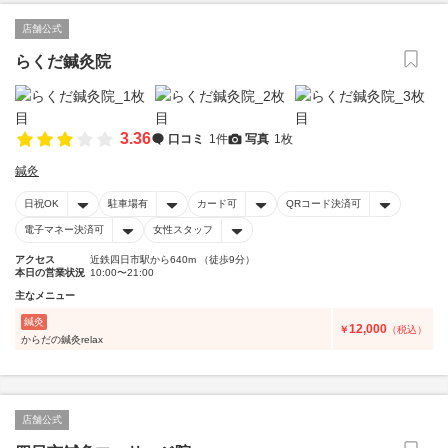
店舗公式
らくだ鍼灸院
3.36
口コミ
1件
写真
1枚
鍼灸
日祝OK
駐車場有
カード可
QRコード決済可
電子マネー決済可
女性スタッフ
アクセス
近鉄四日市駅から640m （徒歩9分）
本日の営業状況
10:00〜21:00
主なメニュー
鍼灸
12,000
￥
（税込）
からだの鍼灸relax
店舗公式