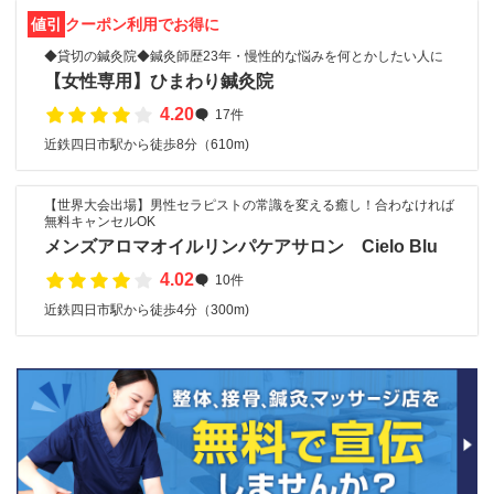
値引
クーポン利用でお得に
◆貸切の鍼灸院◆鍼灸師歴23年・慢性的な悩みを何とかしたい人に
【女性専用】ひまわり鍼灸院
4.20
17件
近鉄四日市駅から徒歩8分（610m)
【世界大会出場】男性セラピストの常識を変える癒し！合わなければ
無料キャンセルOK
メンズアロマオイルリンパケアサロン Cielo Blu
4.02
10件
近鉄四日市駅から徒歩4分（300m)