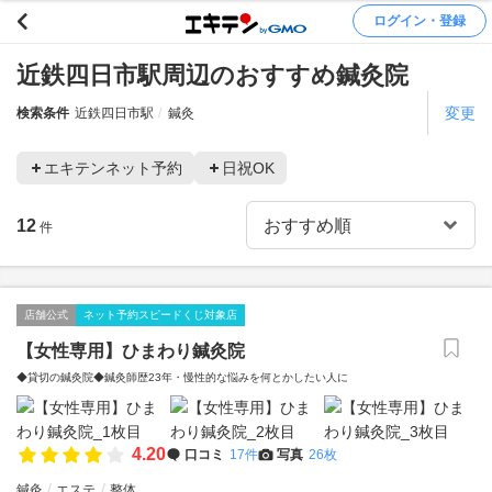
ログイン・登録
近鉄四日市駅周辺のおすすめ鍼灸院
変更
検索条件
近鉄四日市駅
鍼灸
エキテンネット予約
日祝OK
12
件
店舗公式
ネット予約スピードくじ対象店
【女性専用】ひまわり鍼灸院
◆貸切の鍼灸院◆鍼灸師歴23年・慢性的な悩みを何とかしたい人に
4.20
口コミ
17件
写真
26枚
鍼灸
エステ
整体