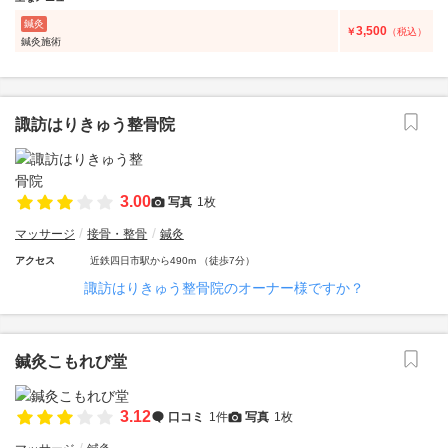
鍼灸
3,500
￥
（税込）
鍼灸施術
諏訪はりきゅう整骨院
3.00
写真
1枚
マッサージ
接骨・整骨
鍼灸
アクセス
近鉄四日市駅から490m （徒歩7分）
諏訪はりきゅう整骨院のオーナー様ですか？
鍼灸こもれび堂
3.12
口コミ
1件
写真
1枚