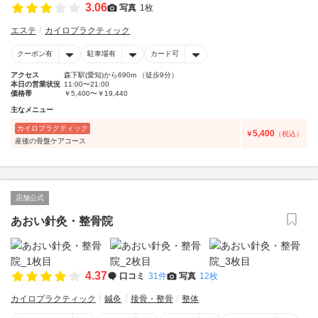
3.06
写真
1枚
エステ
カイロプラクティック
クーポン有
駐車場有
カード可
アクセス
森下駅(愛知)から690m （徒歩9分）
本日の営業状況
11:00〜21:00
価格帯
￥5,400〜￥19,440
主なメニュー
カイロプラクティック
5,400
￥
（税込）
産後の骨盤ケアコース
店舗公式
あおい針灸・整骨院
4.37
口コミ
31件
写真
12枚
カイロプラクティック
鍼灸
接骨・整骨
整体