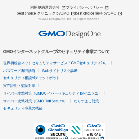
利用規約
運営会社
プライバシーポリシー
best choice クリニック byGMO
best choice 歯科 byGMO
©GMO DesignOne, Inc. All Rights reserved.
GMOインターネットグループのセキュリティ事業について
世界初総合ネットセキュリティサービス「GMOセキュリティ24」
パスワード漏洩診断
Webサイトリスク診断
セキュリティ相談AIチャットボット
実在証明・盗聴対策
サイバー攻撃対策（GMOサイバーセキュリティ byイエラエ）
サイバー攻撃対策（GMO Flatt Security）
なりすまし対策
セキュリティ事業の軌跡