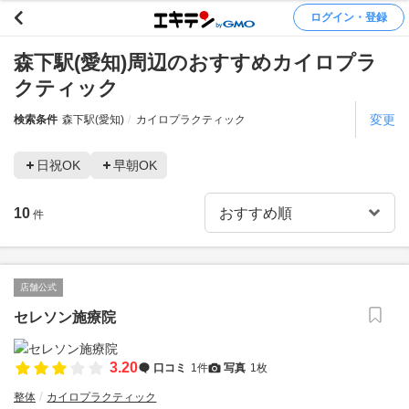
ログイン・登録
森下駅(愛知)周辺のおすすめカイロプラ
クティック
変更
検索条件
森下駅(愛知)
カイロプラクティック
日祝OK
早朝OK
10
件
店舗公式
セレソン施療院
3.20
口コミ
1件
写真
1枚
整体
カイロプラクティック