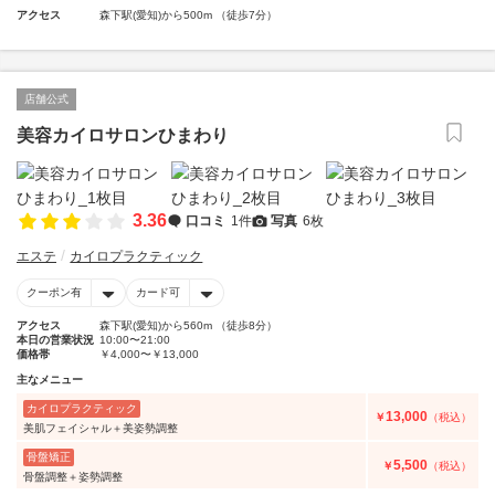
アクセス
森下駅(愛知)から500m （徒歩7分）
店舗公式
美容カイロサロンひまわり
3.36
口コミ
1件
写真
6枚
エステ
カイロプラクティック
クーポン有
カード可
アクセス
森下駅(愛知)から560m （徒歩8分）
本日の営業状況
10:00〜21:00
価格帯
￥4,000〜￥13,000
主なメニュー
カイロプラクティック
13,000
￥
（税込）
美肌フェイシャル＋美姿勢調整
骨盤矯正
5,500
￥
（税込）
骨盤調整＋姿勢調整