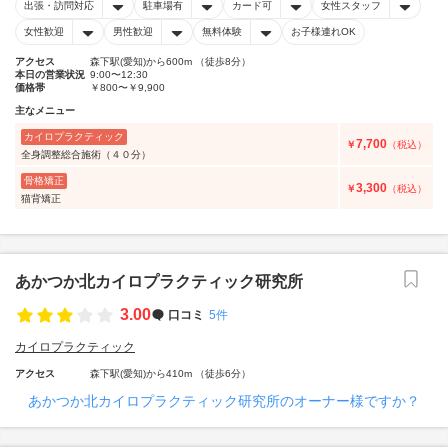
出張・訪問対応
駐車場有
カード可
女性スタッフ
女性歓迎
男性歓迎
無料体験
お子様連れOK
アクセス
森下駅(愛知)から600m （徒歩8分）
本日の営業状況
9:00〜12:30
価格帯
￥800〜￥9,900
主なメニュー
カイロプラクティック
7,700
￥
（税込）
全身調整総合施術（４０分）
骨格矯正
3,300
￥
（税込）
猫背矯正
あかつか北カイロプラクティック研究所
3.00
口コミ
5件
カイロプラクティック
アクセス
森下駅(愛知)から410m （徒歩6分）
あかつか北カイロプラクティック研究所のオーナー様ですか？