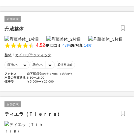
店舗公式
丹蔵整体
4.52
口コミ
43件
写真
14枚
整体
カイロプラクティック
日祝OK
早朝OK
柔道整復師
アクセス
森下駅(愛知)から370m （徒歩5分）
本日の営業状況
8:30〜18:00
価格帯
￥5,500〜￥22,000
店舗公式
ティエラ（Ｔｉｅｒｒａ）