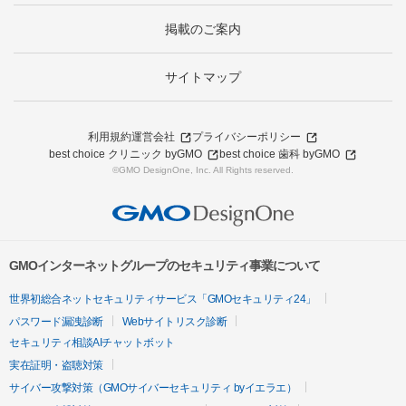
掲載のご案内
サイトマップ
利用規約
運営会社
プライバシーポリシー
best choice クリニック byGMO
best choice 歯科 byGMO
©GMO DesignOne, Inc. All Rights reserved.
GMOインターネットグループのセキュリティ事業について
世界初総合ネットセキュリティサービス「GMOセキュリティ24」
パスワード漏洩診断
Webサイトリスク診断
セキュリティ相談AIチャットボット
実在証明・盗聴対策
サイバー攻撃対策（GMOサイバーセキュリティ byイエラエ）