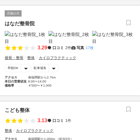
店舗公式
はなだ整骨院
3.29
口コミ
2件
写真
17枚
接骨・整骨
整体
カイロプラクティック
早朝OK
駐車場有
アクセス
南福岡駅から2.7km
本日の営業状況
8:00〜14:00
価格帯
￥500〜￥1,000
こども整体
3.13
口コミ
1件
整体
カイロプラクティック
アクセス
南福岡駅から350m （徒歩5分）