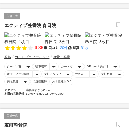
店舗公式
エクティブ整骨院 春日院
4.36
口コミ
20件
写真
81枚
整体
カイロプラクティック
接骨・整骨
クーポン有
駐車場有
カード可
QRコード決済可
電子マネー決済可
女性スタッフ
予約あり
女性歓迎
男性歓迎
柔道整復師
お子様連れOK
アクセス
南福岡駅から2.2km
本日の営業状況
10:00〜13:00 15:00〜20:00
店舗公式
宝町整骨院