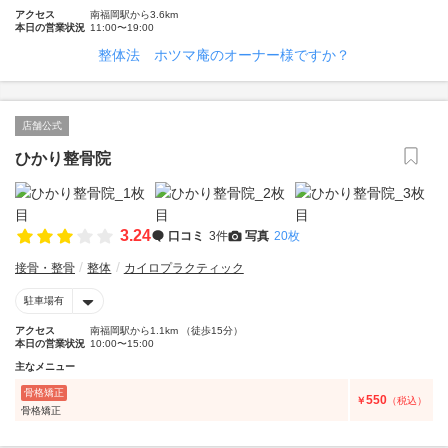
アクセス
南福岡駅から3.6km
本日の営業状況
11:00〜19:00
整体法 ホツマ庵のオーナー様ですか？
店舗公式
ひかり整骨院
3.24
口コミ
3件
写真
20枚
接骨・整骨
整体
カイロプラクティック
駐車場有
アクセス
南福岡駅から1.1km （徒歩15分）
本日の営業状況
10:00〜15:00
主なメニュー
骨格矯正
550
￥
（税込）
骨格矯正