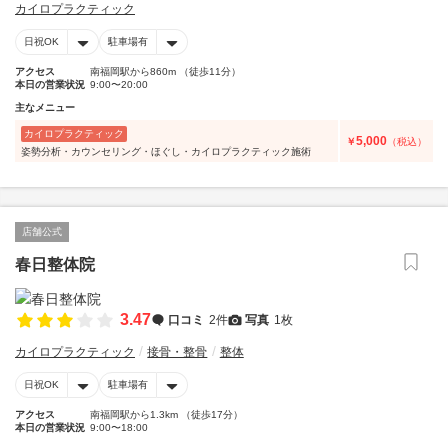
カイロプラクティック
日祝OK
駐車場有
アクセス
南福岡駅から860m （徒歩11分）
本日の営業状況
9:00〜20:00
主なメニュー
カイロプラクティック
5,000
￥
（税込）
姿勢分析・カウンセリング・ほぐし・カイロプラクティック施術
店舗公式
春日整体院
3.47
口コミ
2件
写真
1枚
カイロプラクティック
接骨・整骨
整体
日祝OK
駐車場有
アクセス
南福岡駅から1.3km （徒歩17分）
本日の営業状況
9:00〜18:00