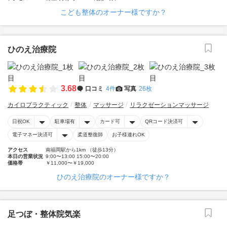
こども整体のオーナー様ですか？
ひのえ治療院
3.68
口コミ
4件
写真
26枚
カイロプラクティック
整体
マッサージ
リラクゼーションマッサージ
日祝OK
駐車場有
カード可
QRコード決済可
電子マネー決済可
柔道整復師
お子様連れOK
アクセス
南福岡駅から1km （徒歩13分）
本日の営業状況
9:00〜13:00 15:00〜20:00
価格帯
￥11,000〜￥19,000
ひのえ治療院のオーナー様ですか？
足つぼ・整体院気楽