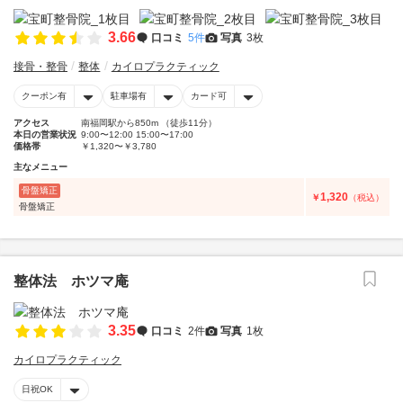
3.66
口コミ
5件
写真
3枚
接骨・整骨
整体
カイロプラクティック
クーポン有
駐車場有
カード可
アクセス
南福岡駅から850m （徒歩11分）
本日の営業状況
9:00〜12:00 15:00〜17:00
価格帯
￥1,320〜￥3,780
主なメニュー
骨盤矯正
1,320
￥
（税込）
骨盤矯正
整体法 ホツマ庵
3.35
口コミ
2件
写真
1枚
カイロプラクティック
日祝OK