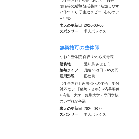
【仕事内容】整体 : 肩こり、腰痛、
頭痛等の緩和 妊活整体 : 妊娠しやす
い体づくり 子宝セラピー : 心のケア
を中心…
求人の更新日
2026-08-06
スポンサー
求人ボックス
無資格可の整体師
やわら整体院 併設 やわら接骨院
勤務地
愛知県 みよし市
給与タイプ
月給23万円～45万円
雇用形態
正社員
【仕事内容】患者様への施術・受付
対応 など 【経験・資格】<応募要件
> 高校・大学・短期大学・専門学校
のいずれか卒業 …
求人の更新日
2026-08-06
スポンサー
求人ボックス