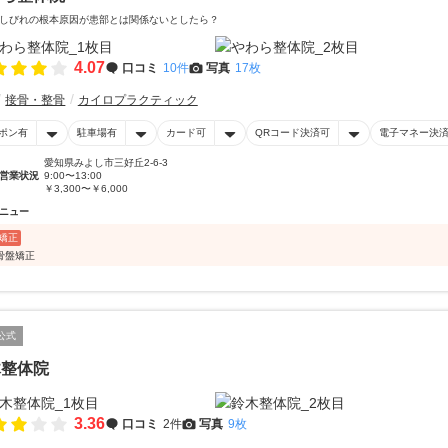
しびれの根本原因が患部とは関係ないとしたら？
4.07
口コミ
10件
写真
17枚
接骨・整骨
カイロプラクティック
ポン有
駐車場有
カード可
QRコード決済可
電子マネー決
愛知県みよし市三好丘2-6-3
営業状況
9:00〜13:00
￥3,300〜￥6,000
ニュー
矯正
骨盤矯正
公式
木整体院
3.36
口コミ
2件
写真
9枚