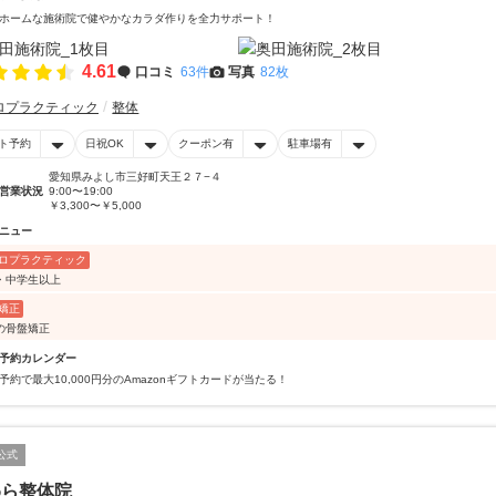
ホームな施術院で健やかなカラダ作りを全力サポート！
4.61
口コミ
63件
写真
82枚
ロプラクティック
整体
ト予約
日祝OK
クーポン有
駐車場有
愛知県みよし市三好町天王２７−４
営業状況
9:00〜19:00
￥3,300〜￥5,000
ニュー
ロプラクティック
・中学生以上
矯正
の骨盤矯正
予約カレンダー
予約で最大10,000円分のAmazonギフトカードが当たる！
公式
わら整体院