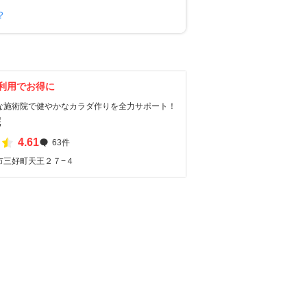
？
利用でお得に
な施術院で健やかなカラダ作りを全力サポート！
院
4.61
63件
市三好町天王２７−４