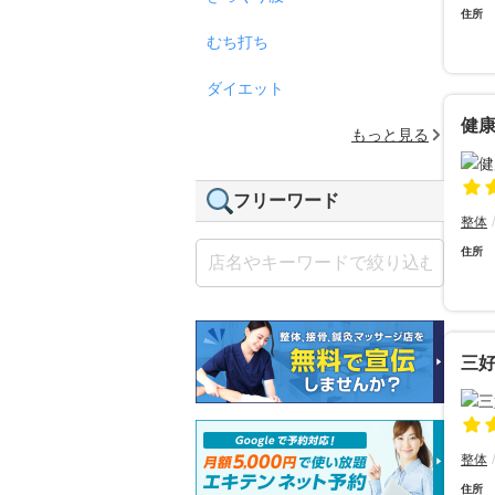
住所
むち打ち
ダイエット
健康
もっと見る
フリーワード
整体
住所
三
整体
住所