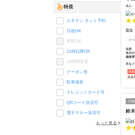
特長
痛み・
エキテン ネット予約
整体
日祝OK
クー
早朝OK
住所
21時以降OK
本日の
価格帯
24時間営業
主なメ
クーポン有
骨盤
産後
駐車場有
クレジットカード可
店舗
QRコード決済可
鈴
電子マネー決済可
もっと見る