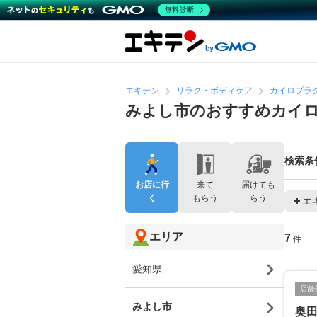
無料診断
エキテン
リラク・ボディケア
カイロプラ
みよし市のおすすめカイ
検索条
お店に行
来て
届けても
く
もらう
らう
エ
エリア
7
件
愛知県
店舗
みよし市
奥