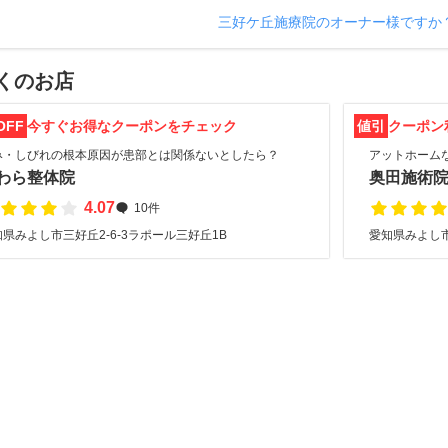
三好ケ丘施療院のオーナー様ですか
くのお店
OFF
今すぐお得なクーポンをチェック
値引
クーポン
み・しびれの根本原因が患部とは関係ないとしたら？
アットホーム
わら整体院
奥田施術
4.07
10件
県みよし市三好丘2-6-3ラポール三好丘1B
愛知県みよし