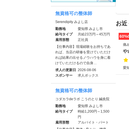
無資格可の整体師
Serendipity みよし店
お近
勤務地
愛知県 みよし市
給与タイプ
月給23万円～45万円
60%
雇用形態
正社員
痛
【仕事内容】現場経験をお持ちであ
や
れば、当店の研修を受けていただけ
れば結果の出せるノウハウを身に着
けていただけるので自身…
愛知
求人の更新日
2026-08-06
スポンサー
求人ボックス
無資格可の整体師
コダカラdeラボ こうのとり.鍼灸院
勤務地
愛知県 みよし市
給与タイプ
時給1,200円～1,500
円
雇用形態
アルバイト・パート