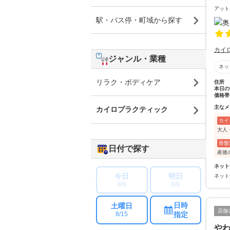
アット
駅・バス停・町域から探す
カイ
ジャンル・業種
ネッ
リラク・ボディケア
住所
本日の
価格帯
主なメ
カイロプラクティック
カイ
大人
骨盤
日付で探す
産後
ネット
今日
明日
ネット
8/8
8/9
日時
土曜日
店舗
指定
8/15
や