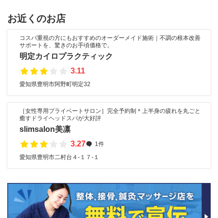
お近くのお店
コスパ重視の方にもおすすめのオーダーメイド施術｜不調の根本改善
サポートを、驚きのお手頃価格で。
明定カイロプラクティック
3.11
愛知県豊明市阿野町明定32
［女性専用プライベートサロン］完全予約制＊上半身の疲れを丸ごと
癒すドライヘッドスパが大好評
slimsalon美凛
3.27
1件
愛知県豊明市二村台４-１７-１