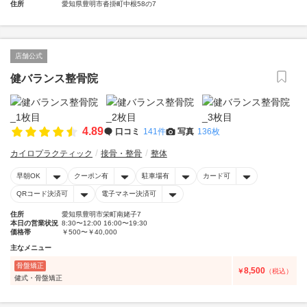
住所
愛知県豊明市沓掛町中根58の7
店舗公式
健バランス整骨院
4.89
口コミ
141件
写真
136枚
カイロプラクティック
接骨・整骨
整体
早朝OK
クーポン有
駐車場有
カード可
QRコード決済可
電子マネー決済可
住所
愛知県豊明市栄町南姥子7
本日の営業状況
8:30〜12:00 16:00〜19:30
価格帯
￥500〜￥40,000
主なメニュー
骨盤矯正
8,500
￥
（税込）
健式・骨盤矯正