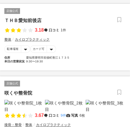
店舗公式
ＴＨＢ愛知前後店
3.18
口コミ
1件
整体
カイロプラクティック
駐車場有
カード可
住所
愛知県豊明市前後町善江１７３５
本日の営業状況
9:30〜19:30
店舗公式
咲くや整骨院
3.67
口コミ
9件
写真
6枚
接骨・整骨
整体
カイロプラクティック