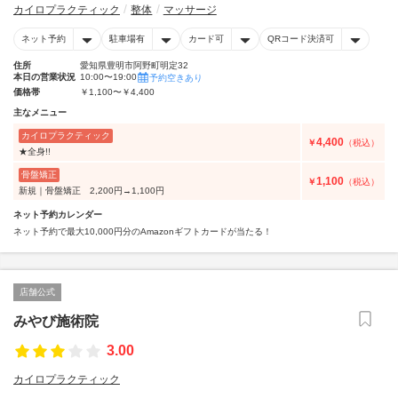
カイロプラクティック
整体
マッサージ
ネット予約
駐車場有
カード可
QRコード決済可
住所
愛知県豊明市阿野町明定32
本日の営業状況
10:00〜19:00
予約空きあり
価格帯
￥1,100〜￥4,400
主なメニュー
カイロプラクティック
4,400
￥
（税込）
★全身!!
骨盤矯正
1,100
￥
（税込）
新規｜骨盤矯正 2,200円→1,100円
ネット予約カレンダー
ネット予約で最大10,000円分のAmazonギフトカードが当たる！
店舗公式
みやび施術院
3.00
カイロプラクティック