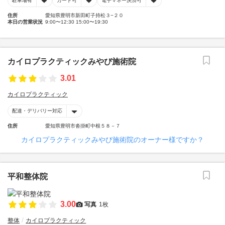
駐車場有
カード可
電子マネー決済可
住所
愛知県豊明市新田町子持松３−２０
本日の営業状況
9:00〜12:30 15:00〜19:30
カイロプラクティックみやび施術院
3.01
カイロプラクティック
配達・デリバリー対応
住所
愛知県豊明市沓掛町中根５８－７
カイロプラクティックみやび施術院のオーナー様ですか？
平和整体院
3.00
写真
1枚
整体
カイロプラクティック