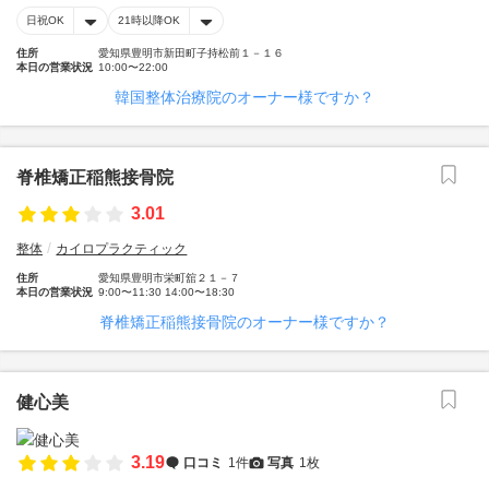
日祝OK
21時以降OK
住所
愛知県豊明市新田町子持松前１－１６
本日の営業状況
10:00〜22:00
韓国整体治療院のオーナー様ですか？
脊椎矯正稲熊接骨院
3.01
整体
カイロプラクティック
住所
愛知県豊明市栄町舘２１－７
本日の営業状況
9:00〜11:30 14:00〜18:30
脊椎矯正稲熊接骨院のオーナー様ですか？
健心美
3.19
口コミ
1件
写真
1枚