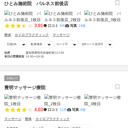
ひとみ施術院 パルネス前後店
3.91
口コミ
8件
写真
14枚
整体
カイロプラクティック
マッサージ
日祝OK
駐車場有
カード可
QRコード決済可
住所
愛知県豊明市前後町善江1735
本日の営業状況
10:30〜18:30
店舗公式
豊明マッサージ療院
4.03
口コミ
11件
写真
8枚
マッサージ
整体
カイロプラクティック