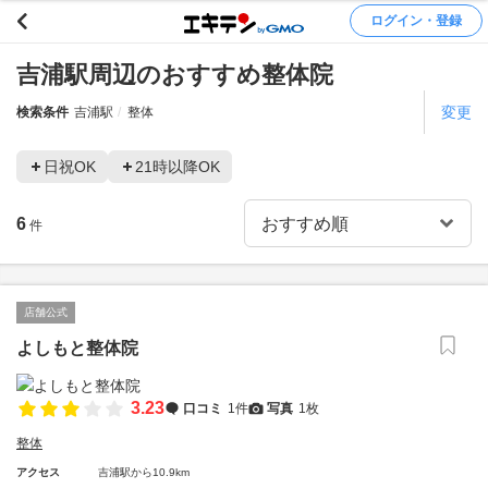
ログイン・登録
吉浦駅周辺のおすすめ整体院
変更
検索条件
吉浦駅
整体
日祝OK
21時以降OK
6
件
店舗公式
よしもと整体院
3.23
口コミ
1件
写真
1枚
整体
アクセス
吉浦駅から10.9km