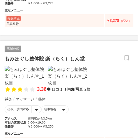
価格帯
￥1,000〜￥3,278
主なメニュー
骨盤矯正
3,278
￥
（税込）
美容整骨
店舗公式
もみほぐし整体院 楽（らく）しん堂
3.36
口コミ
1件
写真
2枚
鍼灸
マッサージ
整体
出張・訪問対応
駐車場有
アクセス
吉浦駅から3.5km
本日の営業状況
9:00〜19:00
価格帯
￥2,000〜￥5,250
主なメニュー