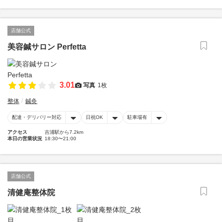
店舗公式
美容鍼サロン Perfetta
3.01
写真
1枚
整体
鍼灸
配達・デリバリー対応
日祝OK
駐車場有
アクセス
吉浦駅から7.2km
本日の営業状況
18:30〜21:00
店舗公式
清健庵整体院