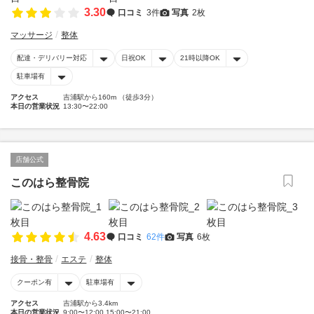
3.30
口コミ
3件
写真
2枚
マッサージ
整体
配達・デリバリー対応
日祝OK
21時以降OK
駐車場有
アクセス
吉浦駅から160m （徒歩3分）
本日の営業状況
13:30〜22:00
店舗公式
このはら整骨院
4.63
口コミ
62件
写真
6枚
接骨・整骨
エステ
整体
クーポン有
駐車場有
アクセス
吉浦駅から3.4km
本日の営業状況
9:00〜12:00 15:00〜21:00