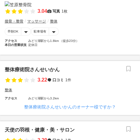
3.04
写真
1枚
接骨・整骨
マッサージ
整体
早朝OK
駐車場有
アクセス
みどり湖駅から1.8km （徒歩23分）
本日の営業状況
定休日
整体療術院さんせいかん
3.22
口コミ
1件
整体
アクセス
みどり湖駅から3.2km
整体療術院さんせいかんのオーナー様ですか？
天使の羽根・健康・美・サロン