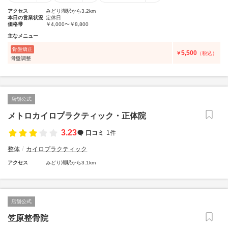
アクセス
みどり湖駅から3.2km
本日の営業状況
定休日
価格帯
￥4,000〜￥8,800
主なメニュー
骨盤矯正
5,500
￥
（税込）
骨盤調整
店舗公式
メトロカイロプラクティック・正体院
3.23
口コミ
1件
整体
カイロプラクティック
アクセス
みどり湖駅から3.1km
店舗公式
笠原整骨院