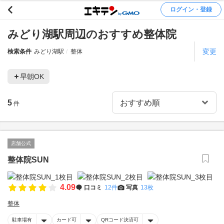
ログイン・登録
みどり湖駅周辺のおすすめ整体院
変更
検索条件
みどり湖駅
整体
早朝OK
5
件
店舗公式
整体院SUN
4.09
口コミ
12件
写真
13枚
整体
駐車場有
カード可
QRコード決済可