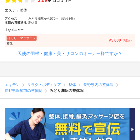
3.29
口コミ
1件
エステ
整体
アクセス
みどり湖駅から570m （徒歩8分）
本日の営業状況
定休日
主なメニュー
ほぐし・マッサージ
5,000
￥
（税込）
整体
天使の羽根・健康・美・サロンのオーナー様ですか？
エキテン
リラク・ボディケア
整体
長野県内の整体院
長野県塩尻市の整体院
みどり湖駅の整体院