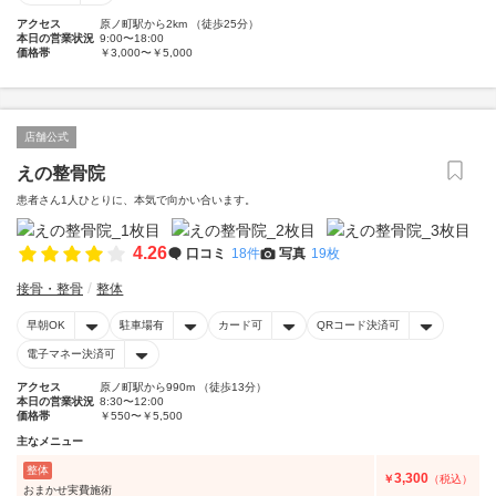
アクセス
原ノ町駅から2km （徒歩25分）
本日の営業状況
9:00〜18:00
価格帯
￥3,000〜￥5,000
店舗公式
えの整骨院
患者さん1人ひとりに、本気で向かい合います。
4.26
口コミ
18件
写真
19枚
接骨・整骨
整体
早朝OK
駐車場有
カード可
QRコード決済可
電子マネー決済可
アクセス
原ノ町駅から990m （徒歩13分）
本日の営業状況
8:30〜12:00
価格帯
￥550〜￥5,500
主なメニュー
整体
3,300
￥
（税込）
おまかせ実費施術