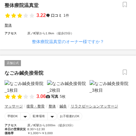
整体療院温真堂
3.22
口コミ
1件
整体
アクセス
原ノ町駅から1.8km （徒歩23分）
整体療院温真堂のオーナー様ですか？
店舗公式
なごみ鍼灸接骨院
3.06
写真
5枚
マッサージ
接骨・整骨
整体
鍼灸
リラクゼーションマッサージ
早朝OK
駐車場有
お子様連れOK
アクセス
原ノ町駅から1000m （徒歩13分）
本日の営業状況
8:30〜12:30
価格帯
￥1,000〜￥3,000