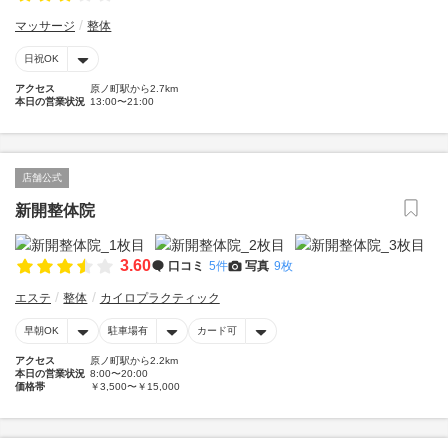
マッサージ
整体
日祝OK
アクセス
原ノ町駅から2.7km
本日の営業状況
13:00〜21:00
店舗公式
新開整体院
3.60
口コミ
5件
写真
9枚
エステ
整体
カイロプラクティック
早朝OK
駐車場有
カード可
アクセス
原ノ町駅から2.2km
本日の営業状況
8:00〜20:00
価格帯
￥3,500〜￥15,000