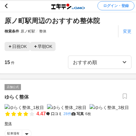
ログイン・登録
原ノ町駅周辺のおすすめ整体院
変更
検索条件
原ノ町駅
整体
日祝OK
早朝OK
15
件
店舗公式
ゆらく整体
4.47
口コミ
28件
写真
6枚
整体
駐車場有