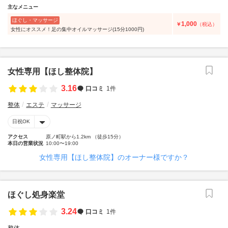
主なメニュー
ほぐし・マッサージ
1,000
￥
（税込）
女性にオススメ！足の集中オイルマッサージ(15分1000円)
女性専用【ほし整体院】
3.16
口コミ
1件
整体
エステ
マッサージ
日祝OK
アクセス
原ノ町駅から1.2km （徒歩15分）
本日の営業状況
10:00〜19:00
女性専用【ほし整体院】のオーナー様ですか？
ほぐし処身楽堂
3.24
口コミ
1件