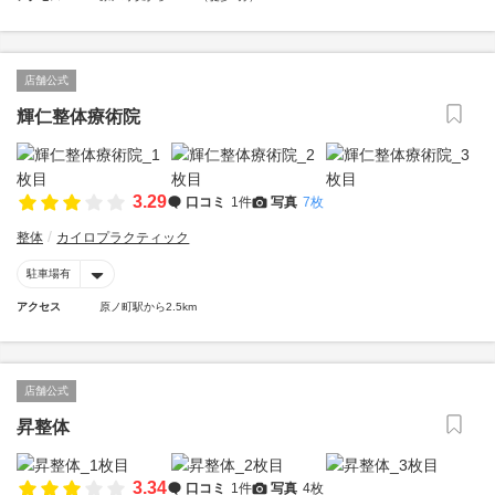
店舗公式
輝仁整体療術院
3.29
口コミ
1件
写真
7枚
整体
カイロプラクティック
駐車場有
アクセス
原ノ町駅から2.5km
店舗公式
昇整体
3.34
口コミ
1件
写真
4枚