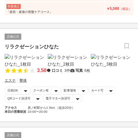
骨盤矯正
5,500
￥
（税込）
「産前・産後の骨盤ケアコース」
店舗公式
リラクゼーションひなた
3.50
口コミ
3件
写真
6枚
エステ
整体
日祝OK
クーポン有
駐車場有
カード可
QRコード決済可
電子マネー決済可
アクセス
原ノ町駅から1.5km （徒歩20分）
本日の営業状況
10:00〜20:00
店舗公式