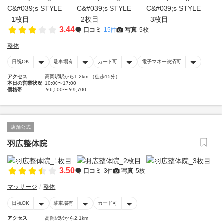
3.44
口コミ
15件
写真
5枚
整体
日祝OK
駐車場有
カード可
電子マネー決済可
アクセス
高岡駅駅から1.2km （徒歩15分）
本日の営業状況
10:00〜17:00
価格帯
￥6,500〜￥9,700
店舗公式
羽広整体院
3.50
口コミ
3件
写真
5枚
マッサージ
整体
日祝OK
駐車場有
カード可
アクセス
高岡駅駅から2.1km