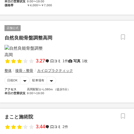
本日の営業状況
9:00〜19:00
価格帯
￥4,000〜￥7,000
店舗公式
自然良能骨盤調整高岡
3.27
口コミ
1件
写真
1枚
整体
接骨・整骨
カイロプラクティック
日祝OK
駐車場有
アクセス
高岡駅駅から380m （徒歩5分）
本日の営業状況
9:00〜19:00
まこと施術院
3.44
口コミ
2件