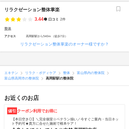
リラクゼーション整体掌楽
3.44
口コミ
2件
整体
アクセス
高岡駅駅から540m （徒歩7分）
リラクゼーション整体掌楽のオーナー様ですか？
エキテン
リラク・ボディケア
整体
富山県内の整体院
富山県高岡市の整体院
高岡駅駅の整体院
お近くのお店
値引
クーポン利用でお得に
【本日空き◎】＼完全個室☆ベテラン揃い／今すぐご案内・当日ネッ
ト予約可★貴方に合せた施術で根本ケア！