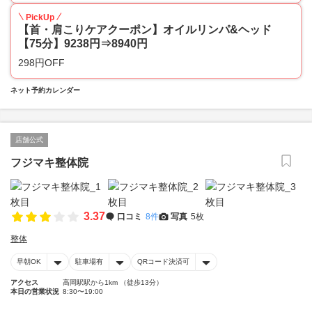
PickUp
【首・肩こりケアクーポン】オイルリンパ&ヘッド
【75分】9238円⇒8940円
298円OFF
ネット予約カレンダー
店舗公式
フジマキ整体院
3.37
口コミ
8件
写真
5枚
整体
早朝OK
駐車場有
QRコード決済可
アクセス
高岡駅駅から1km （徒歩13分）
本日の営業状況
8:30〜19:00