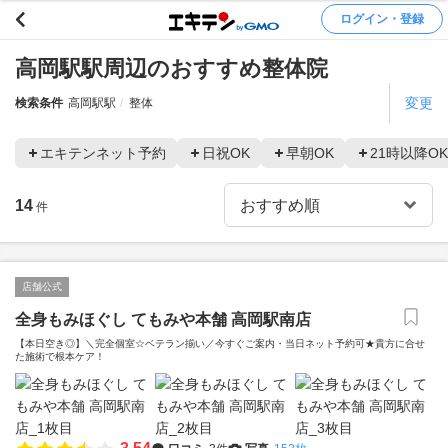
ログイン・登録
高岡駅駅周辺のおすすめ整体院
変更
検索条件
高岡駅駅
整体
エキテンネット予約
日祝OK
早朝OK
21時以降OK
14
件
店舗公式
全身もみほぐし てもみや本舗 高岡駅南店
【本日空き◎】＼完全個室☆ベテラン揃い／今すぐご案内・当日ネット予約可★貴方に合せ
た施術で根本ケア！