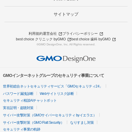
サイトマップ
利用規約
運営会社
プライバシーポリシー
best choice クリニック byGMO
best choice 歯科 byGMO
©GMO DesignOne, Inc. All Rights reserved.
GMOインターネットグループのセキュリティ事業について
世界初総合ネットセキュリティサービス「GMOセキュリティ24」
パスワード漏洩診断
Webサイトリスク診断
セキュリティ相談AIチャットボット
実在証明・盗聴対策
サイバー攻撃対策（GMOサイバーセキュリティ byイエラエ）
サイバー攻撃対策（GMO Flatt Security）
なりすまし対策
セキュリティ事業の軌跡