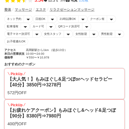
3.54
口コミ
3件
写真
152枚
整体
マッサージ
エステ
リラクゼーションマッサージ
ネット予約
日祝OK
21時以降OK
クーポン有
駐車場有
カード可
QRコード決済可
電子マネー決済可
女性スタッフ
女性歓迎
男性歓迎
お子様連れOK
アクセス
高岡駅駅から1km （徒歩13分）
本日の営業状況
10:00〜24:00
価格帯
￥550〜￥10,978
おすすめのクーポン
PickUp
【大人気！】もみほぐし&足つぼorヘッドセラピー
【40分】3850円⇒3278円
572円OFF
PickUp
【お疲れケアクーポン】もみほぐし&ヘッド&足つぼ
【90分】8380円⇒7980円
400円OFF