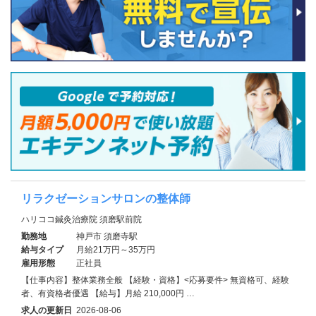
リラクゼーションサロンの整体師
ハリココ鍼灸治療院 須磨駅前院
勤務地
神戸市 須磨寺駅
給与タイプ
月給21万円～35万円
雇用形態
正社員
【仕事内容】整体業務全般 【経験・資格】<応募要件> 無資格可、経験
者、有資格者優遇 【給与】月給 210,000円 …
求人の更新日
2026-08-06