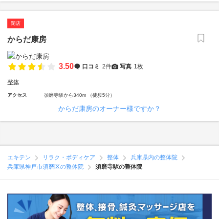
閉店
からだ康房
3.50
口コミ
2件
写真
1枚
整体
アクセス
須磨寺駅から340m （徒歩5分）
からだ康房のオーナー様ですか？
エキテン
リラク・ボディケア
整体
兵庫県内の整体院
兵庫県神戸市須磨区の整体院
須磨寺駅の整体院