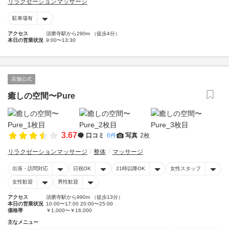
リラクゼーションマッサージ
駐車場有
アクセス
須磨寺駅から290m （徒歩4分）
本日の営業状況
9:00〜13:30
店舗公式
癒しの空間〜Pure
3.67
口コミ
6件
写真
2枚
リラクゼーションマッサージ
整体
マッサージ
出張・訪問対応
日祝OK
21時以降OK
女性スタッフ
女性歓迎
男性歓迎
アクセス
須磨寺駅から990m （徒歩13分）
本日の営業状況
10:00〜17:00 20:00〜25:00
価格帯
￥1,000〜￥16,000
主なメニュー