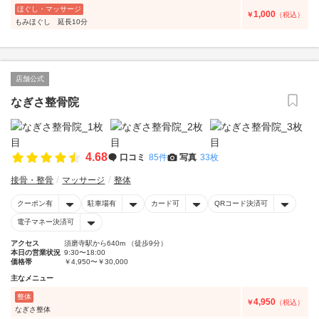
ほぐし・マッサージ
1,000
￥
（税込）
もみほぐし 延長10分
店舗公式
なぎさ整骨院
4.68
口コミ
85件
写真
33枚
接骨・整骨
マッサージ
整体
クーポン有
駐車場有
カード可
QRコード決済可
電子マネー決済可
アクセス
須磨寺駅から640m （徒歩9分）
本日の営業状況
9:30〜18:00
価格帯
￥4,950〜￥30,000
主なメニュー
整体
4,950
￥
（税込）
なぎさ整体