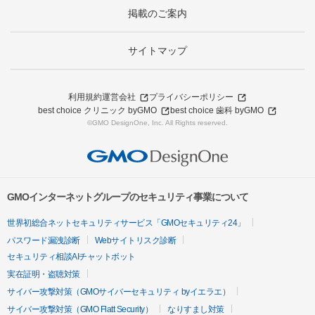
掲載のご案内
サイトマップ
利用規約
運営会社
プライバシーポリシー
best choice クリニック byGMO
best choice 歯科 byGMO
©GMO DesignOne, Inc. All Rights reserved.
GMOインターネットグループのセキュリティ事業について
世界初総合ネットセキュリティサービス「GMOセキュリティ24」
パスワード漏洩診断
Webサイトリスク診断
セキュリティ相談AIチャットボット
実在証明・盗聴対策
サイバー攻撃対策（GMOサイバーセキュリティ byイエラエ）
サイバー攻撃対策（GMO Flatt Security）
なりすまし対策