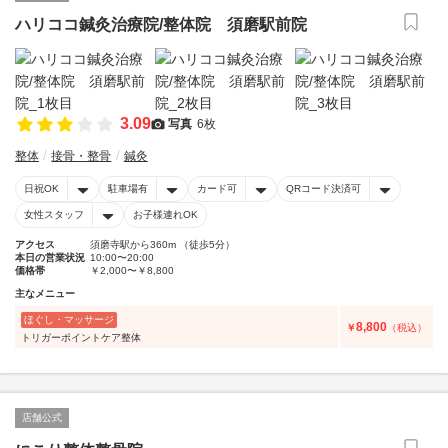
ハリココ鍼灸治療院/整体院 須磨駅前院
3.09
写真
6枚
整体
接骨・整骨
鍼灸
日祝OK
駐車場有
カード可
QRコード決済可
女性スタッフ
お子様連れOK
アクセス
須磨寺駅から360m （徒歩5分）
本日の営業状況
10:00〜20:00
価格帯
￥2,000〜￥8,800
主なメニュー
ほぐし・マッサージ
8,800
￥
（税込）
トリガーポイントケア整体
店舗公式