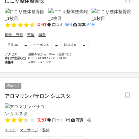
にこり整体整骨院
4.61
口コミ
86件
写真
69枚
接骨・整骨
整体
鍼灸
日祝OK
クーポン有
駐車場有
アクセス
須磨寺駅から610m （徒歩8分）
本日の営業状況
9:00〜14:00 17:00〜19:00
価格帯
￥800〜￥3,000
店舗公式
アロマリンパサロン シエスタ
3.57
口コミ
3件
写真
1枚
エステ
マッサージ
整体