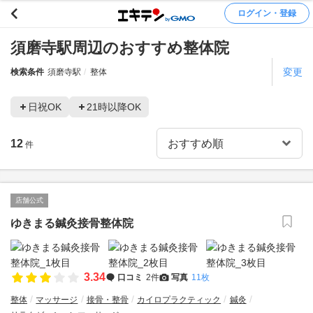
ログイン・登録
須磨寺駅周辺のおすすめ整体院
変更
検索条件
須磨寺駅
整体
日祝OK
21時以降OK
12
件
店舗公式
ゆきまる鍼灸接骨整体院
3.34
口コミ
2件
写真
11枚
整体
マッサージ
接骨・整骨
カイロプラクティック
鍼灸