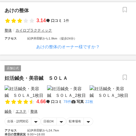
あけの整体
3.14
口コミ
1件
整体
カイロプラクティック
アクセス
紀伊井田駅から1.9km （徒歩24分）
あけの整体のオーナー様ですか？
店舗公式
妊活鍼灸・美容鍼 ＳＯＬＡ
4.66
口コミ
78件
写真
22枚
鍼灸
エステ
整体
出張・訪問対応
日祝OK
駐車場有
アクセス
紀伊井田駅から24.7km
本日の営業状況
9:00〜18:00