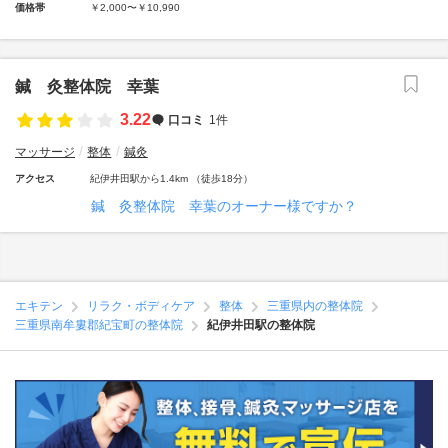
価格帯
￥2,000〜￥10,990
鍼 灸整体院 幸葉
3.22
口コミ
1件
マッサージ
整体
鍼灸
アクセス
紀伊井田駅から1.4km （徒歩18分）
鍼 灸整体院 幸葉のオーナー様ですか？
エキテン
リラク・ボディケア
整体
三重県内の整体院
三重県南牟婁郡紀宝町の整体院
紀伊井田駅の整体院