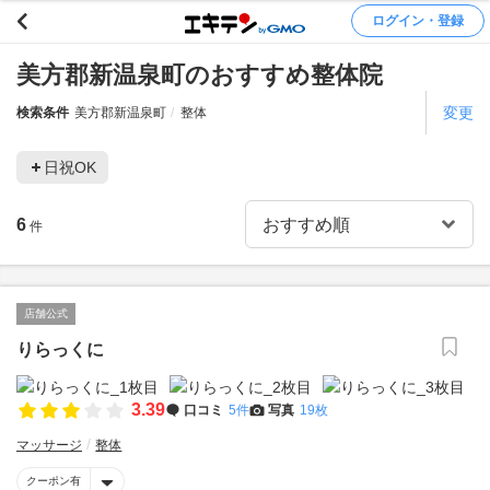
ログイン・登録
美方郡新温泉町のおすすめ整体院
変更
検索条件
美方郡新温泉町
整体
日祝OK
6
件
店舗公式
りらっくに
3.39
口コミ
5件
写真
19枚
マッサージ
整体
クーポン有