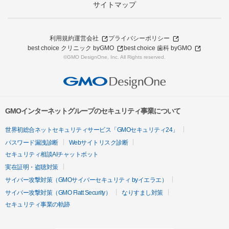
サイトマップ
利用規約
運営会社
プライバシーポリシー
best choice クリニック byGMO
best choice 歯科 byGMO
©GMO DesignOne, Inc. All Rights reserved.
GMOインターネットグループのセキュリティ事業について
世界初総合ネットセキュリティサービス「GMOセキュリティ24」
パスワード漏洩診断
Webサイトリスク診断
セキュリティ相談AIチャットボット
実在証明・盗聴対策
サイバー攻撃対策（GMOサイバーセキュリティ byイエラエ）
サイバー攻撃対策（GMO Flatt Security）
なりすまし対策
セキュリティ事業の軌跡