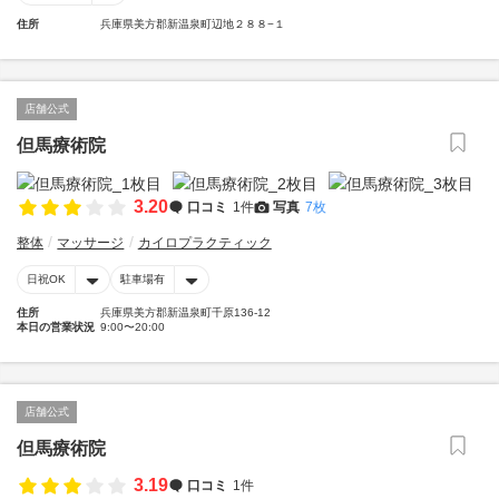
住所
兵庫県美方郡新温泉町辺地２８８−１
店舗公式
但馬療術院
3.20
口コミ
1件
写真
7枚
整体
マッサージ
カイロプラクティック
日祝OK
駐車場有
住所
兵庫県美方郡新温泉町千原136-12
本日の営業状況
9:00〜20:00
店舗公式
但馬療術院
3.19
口コミ
1件