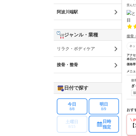
歪んだ
阿波川端駅
ジャンル・業種
接骨
ネッ
リラク・ボディケア
アクセ
本日の
接骨・整骨
価格帯
メニュ
接
ぎ
日付で探す
今日
明日
8/8
8/9
おす
P
日時
土曜日
【
指定
8/15