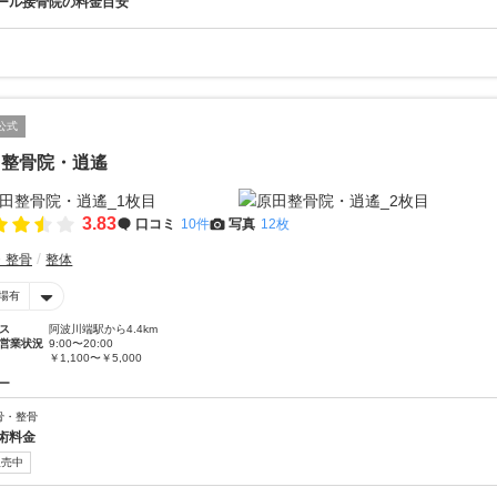
ール接骨院の料金目安
公式
田整骨院・逍遙
3.83
口コミ
10件
写真
12枚
・整骨
整体
場有
ス
阿波川端駅から4.4km
営業状況
9:00〜20:00
￥1,100〜￥5,000
ー
骨・整骨
術料金
販売中