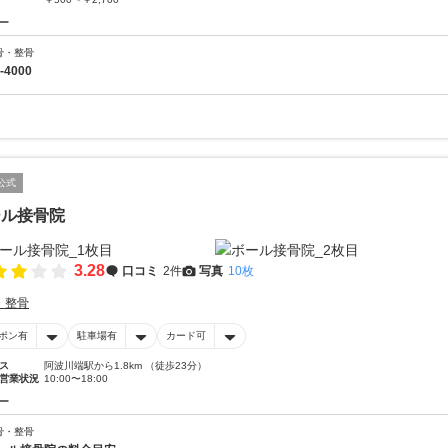
ー
骨・整骨
-4000
公式
ール接骨院
3.28
口コミ
2件
写真
10枚
・整骨
ポン有
駐車場有
カード可
ス
阿波川端駅から1.8km （徒歩23分）
営業状況
10:00〜18:00
ー
骨・整骨