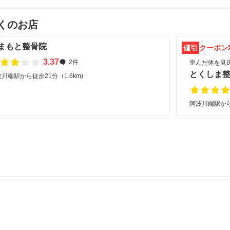
くのお店
まもと整骨院
値引
クーポン
3.37
2件
歪んだ体を見
とくしま整
川端駅から徒歩21分（1.6km)
阿波川端駅から徒