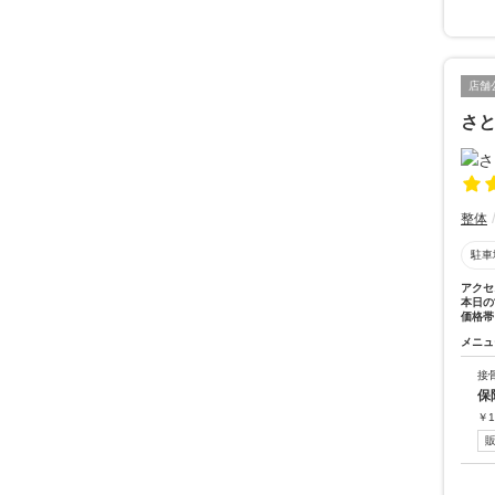
店舗
さ
整体
駐車
アクセ
本日の
価格帯
メニュ
接
保
￥
1