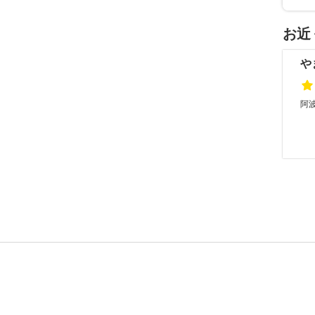
お近
や
阿波