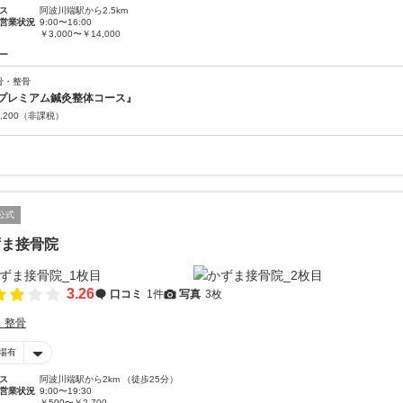
ス
阿波川端駅から2.5km
営業状況
9:00〜16:00
￥3,000〜￥14,000
ー
骨・整骨
プレミアム鍼灸整体コース』
,200
（非課税）
公式
ずま接骨院
3.26
口コミ
1件
写真
3枚
・整骨
場有
ス
阿波川端駅から2km （徒歩25分）
営業状況
9:00〜19:30
￥500〜￥2,700