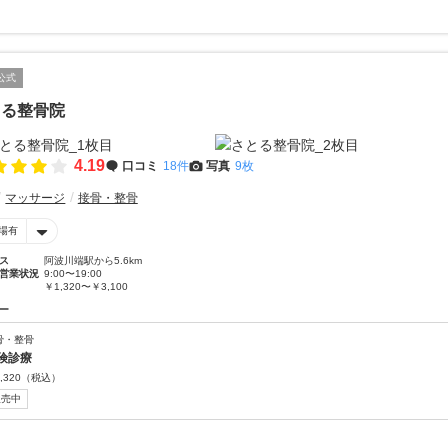
公式
とる整骨院
4.19
口コミ
18件
写真
9枚
マッサージ
接骨・整骨
場有
ス
阿波川端駅から5.6km
営業状況
9:00〜19:00
￥1,320〜￥3,100
ー
骨・整骨
険診療
,320
（税込）
販売中