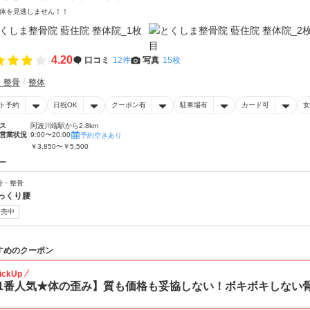
体を見逃しません！！
4.20
口コミ
12件
写真
15枚
・整骨
整体
ト予約
日祝OK
クーポン有
駐車場有
カード可
女
ス
阿波川端駅から2.8km
営業状況
9:00〜20:00
予約空きあり
￥3,850〜￥5,500
ー
骨・整骨
っくり腰
販売中
すめのクーポン
ickUp
1番人気★体の歪み】質も価格も妥協しない！ボキボキしない骨盤