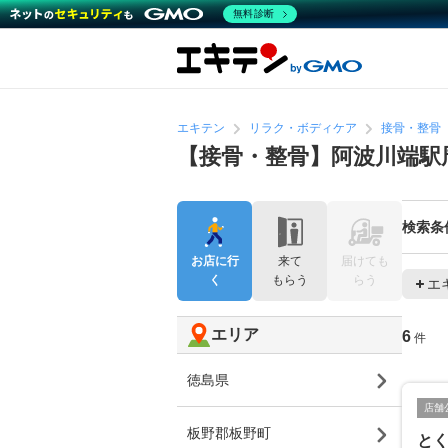
無料診断
エキテン
リラク・ボディケア
接骨・整骨
【接骨・整骨】阿波川端駅
検索条
お店に行
来て
届けても
く
もらう
らう
エ
エリア
6
件
徳島県
店舗
板野郡板野町
とく