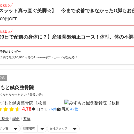
ickUp
スラット真っ直ぐ美脚☆】 今まで改善できなかったO脚もお任
000円OFF
ickUp
90日で産前の身体に？】産後骨盤矯正コース！体型、体の不調
予約カレンダー
予約で最大10,000円分のAmazonギフトカードが当たる！
公式
ずもと鍼灸整骨院
くならなかった方の「最後の砦」
4.78
口コミ
76件
写真
42枚
・整骨
鍼灸
整体
ポン有
駐車場有
女性スタッフ