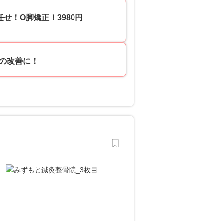
せ！O脚矯正！3980円
の改善に！