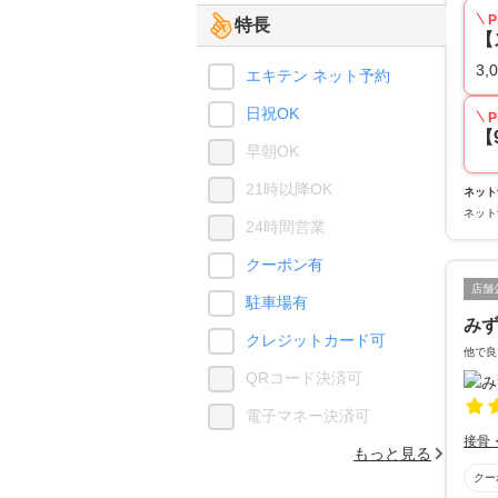
P
特長
【
3,
エキテン ネット予約
日祝OK
P
【
早朝OK
21時以降OK
ネット
ネット
24時間営業
クーポン有
店舗
駐車場有
み
クレジットカード可
他で良
QRコード決済可
電子マネー決済可
接骨
もっと見る
クー