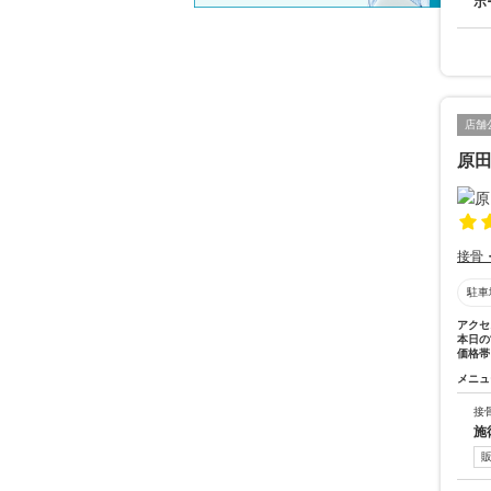
ボ
店舗
原
接骨
駐車
アクセ
本日の
価格帯
メニュ
接
施