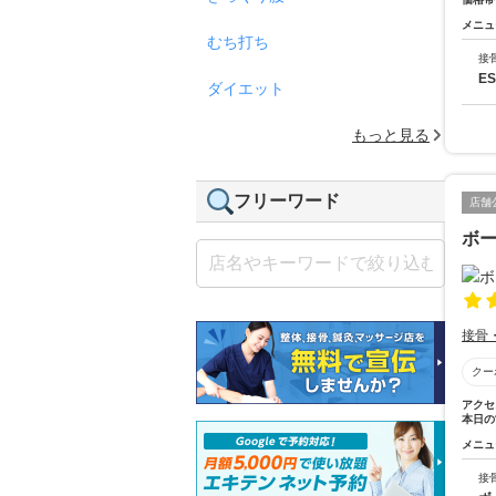
メニュ
むち打ち
接
ES
ダイエット
もっと見る
フリーワード
店舗
ボ
接骨
クー
アクセ
本日の
メニュ
接