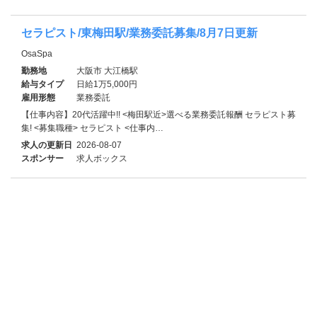
セラピスト/東梅田駅/業務委託募集/8月7日更新
OsaSpa
勤務地
大阪市 大江橋駅
給与タイプ
日給1万5,000円
雇用形態
業務委託
【仕事内容】20代活躍中!! <梅田駅近>選べる業務委託報酬 セラピスト募
集! <募集職種> セラピスト <仕事内…
求人の更新日
2026-08-07
スポンサー
求人ボックス