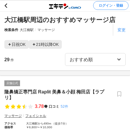
ログイン・登録
大江橋駅周辺のおすすめマッサージ店
変更
検索条件
大江橋駅
マッサージ
日祝OK
21時以降OK
29
件
店舗公式
隆鼻矯正専門店 Raplit 美鼻＆小顔 梅田店【ラプ
リ】
3.78
口コミ
52件
マッサージ
フェイシャル
アクセス
大江橋駅から490m （徒歩7分）
価格帯
￥6,800〜￥10,000