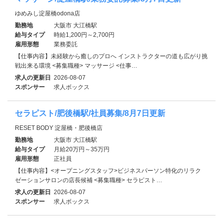
ゆめみし淀屋橋odona店
勤務地
大阪市 大江橋駅
給与タイプ
時給1,200円～2,700円
雇用形態
業務委託
【仕事内容】未経験から癒しのプロへ インストラクターの道も広がり挑
戦出来る環境 <募集職種> マッサージ <仕事…
求人の更新日
2026-08-07
スポンサー
求人ボックス
セラピスト/肥後橋駅/社員募集/8月7日更新
RESET BODY 淀屋橋・肥後橋店
勤務地
大阪市 大江橋駅
給与タイプ
月給20万円～35万円
雇用形態
正社員
【仕事内容】<オープニングスタッフ>ビジネスパーソン特化のリラク
ゼーションサロンの店長候補 <募集職種> セラピスト…
求人の更新日
2026-08-07
スポンサー
求人ボックス