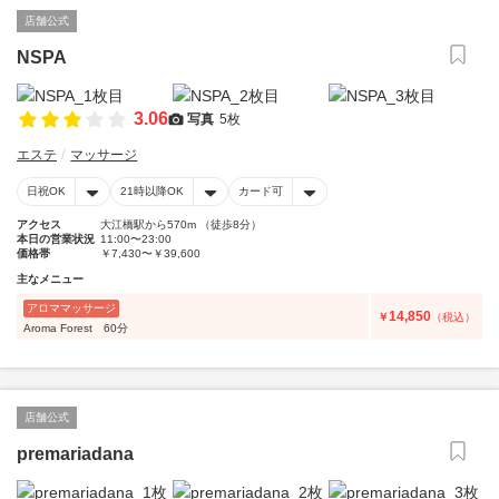
店舗公式
NSPA
3.06
写真
5枚
エステ
マッサージ
日祝OK
21時以降OK
カード可
アクセス
大江橋駅から570m （徒歩8分）
本日の営業状況
11:00〜23:00
価格帯
￥7,430〜￥39,600
主なメニュー
アロママッサージ
14,850
￥
（税込）
Aroma Forest 60分
店舗公式
premariadana