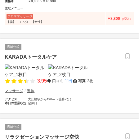
価格帯
￥8,800〜￥16,999
主なメニュー
アロママッサージ
8,800
￥
（税込）
【花】～７５分～【女性】
店舗公式
KARADAトータルケア
3.95
口コミ
11件
写真
2枚
マッサージ
整体
アクセス
大江橋駅から490m （徒歩7分）
本日の営業状況
定休日
店舗公式
リラクゼーションマッサージ空快