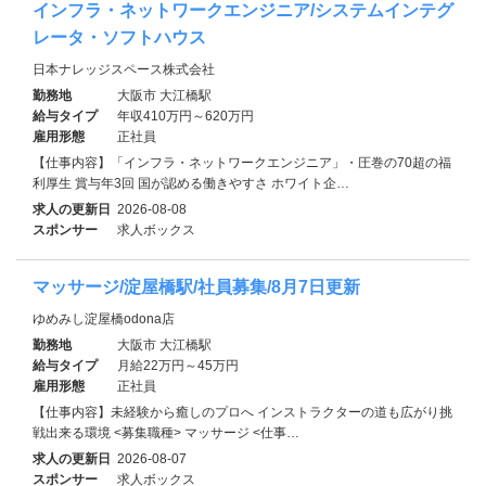
インフラ・ネットワークエンジニア/システムインテグ
レータ・ソフトハウス
日本ナレッジスペース株式会社
勤務地
大阪市 大江橋駅
給与タイプ
年収410万円～620万円
雇用形態
正社員
【仕事内容】「インフラ・ネットワークエンジニア」・圧巻の70超の福
利厚生 賞与年3回 国が認める働きやすさ ホワイト企…
求人の更新日
2026-08-08
スポンサー
求人ボックス
マッサージ/淀屋橋駅/社員募集/8月7日更新
ゆめみし淀屋橋odona店
勤務地
大阪市 大江橋駅
給与タイプ
月給22万円～45万円
雇用形態
正社員
【仕事内容】未経験から癒しのプロへ インストラクターの道も広がり挑
戦出来る環境 <募集職種> マッサージ <仕事…
求人の更新日
2026-08-07
スポンサー
求人ボックス