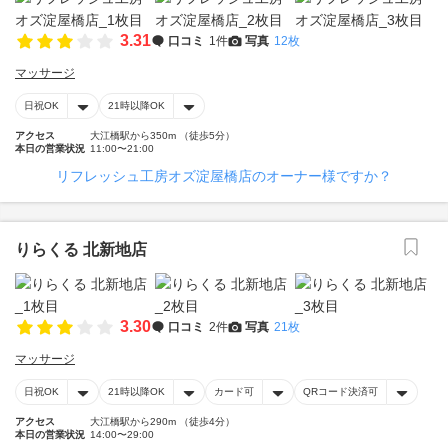
3.31
口コミ
1件
写真
12枚
マッサージ
日祝OK
21時以降OK
アクセス
大江橋駅から350m （徒歩5分）
本日の営業状況
11:00〜21:00
リフレッシュ工房オズ淀屋橋店のオーナー様ですか？
りらくる 北新地店
3.30
口コミ
2件
写真
21枚
マッサージ
日祝OK
21時以降OK
カード可
QRコード決済可
アクセス
大江橋駅から290m （徒歩4分）
本日の営業状況
14:00〜29:00