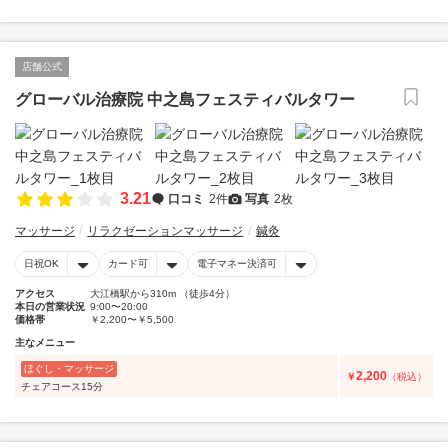
店舗公式
グローバル治療院 中之島フェスティバルタワー
3.21
口コミ
2件
写真
2枚
マッサージ
リラクゼーションマッサージ
鍼灸
日祝OK
カード可
電子マネー決済可
アクセス
大江橋駅から310m （徒歩4分）
本日の営業状況
9:00〜20:00
価格帯
￥2,200〜￥5,500
主なメニュー
ほぐし・マッサージ
2,200
￥
（税込）
チェアコース15分