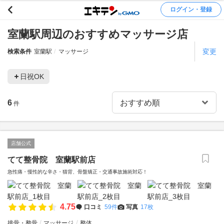
ログイン・登録
室蘭駅周辺のおすすめマッサージ店
変更
検索条件
室蘭駅
マッサージ
日祝OK
6
件
店舗公式
てて整骨院 室蘭駅前店
急性痛・慢性的な辛さ・猫背、骨盤矯正・交通事故施術対応！
4.75
口コミ
59件
写真
17枚
接骨・整骨
マッサージ
整体