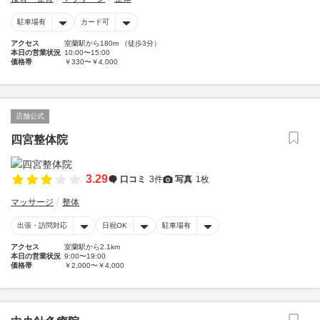
駐車場有
カード可
アクセス
室蘭駅から180m （徒歩3分）
本日の営業状況
10:00〜15:00
価格帯
￥330〜￥4,000
店舗公式
四宮整体院
3.29
口コミ
3件
写真
1枚
マッサージ
整体
出張・訪問対応
日祝OK
駐車場有
アクセス
室蘭駅から2.1km
本日の営業状況
9:00〜19:00
価格帯
￥2,000〜￥4,000