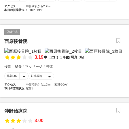
アクセス
中新湊駅から2.2km
本日の営業状況
10:00〜19:00
店舗公式
西原接骨院
3.19
口コミ
1件
写真
3枚
接骨・整骨
マッサージ
整体
早朝OK
駐車場有
アクセス
中新湊駅から1.6km （徒歩20分）
本日の営業状況
定休日
沖野治療院
3.00