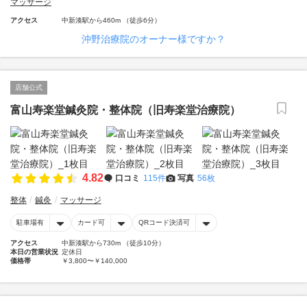
マッサージ
アクセス
中新湊駅から460m （徒歩6分）
沖野治療院のオーナー様ですか？
店舗公式
富山寿楽堂鍼灸院・整体院（旧寿楽堂治療院）
4.82
口コミ
115件
写真
56枚
整体
鍼灸
マッサージ
駐車場有
カード可
QRコード決済可
アクセス
中新湊駅から730m （徒歩10分）
本日の営業状況
定休日
価格帯
￥3,800〜￥140,000