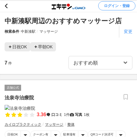
ログイン・登録
中新湊駅周辺のおすすめマッサージ店
変更
検索条件
中新湊駅
マッサージ
日祝OK
早朝OK
7
件
店舗公式
法泉寺治療院
3.36
口コミ
1件
写真
1枚
カイロプラクティック
マッサージ
整体
日祝OK
クーポン有
駐車場有
QRコード決済可