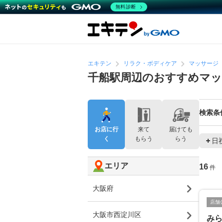
無料診断
エキテン
リラク・ボディケア
マッサージ
千船駅周辺のおすすめマッ
検索条
お店に行
来て
届けても
く
もらう
らう
日
エリア
16
件
大阪府
店舗
大阪市西淀川区
み