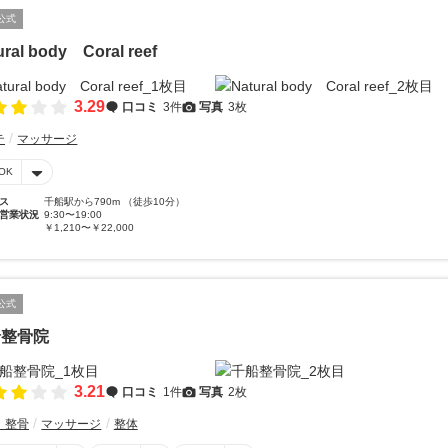
公式
ural body Coral reef
3.29
口コミ
3件
写真
3枚
テ
マッサージ
OK
ス
千船駅から790m （徒歩10分）
営業状況
9:30〜19:00
￥1,210〜￥22,000
公式
船整骨院
3.21
口コミ
1件
写真
2枚
・整骨
マッサージ
整体