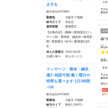
出張
き方を
アクセ
株式会社HITOWA
本日の
勤務地
大阪市 千船駅
給与タイプ
未設定
雇用形態
業務委託
店舗
【仕事内容】<職種> [業務委託]マッ
サージ師・整体師・鍼灸師 <雇用形
み
態> 業務委託 <給与> [業務委託]完
全…
求人の更新日
2026-08-06
スポンサー
求人ボックス
接骨
配達
マッサージ・整体・鍼灸
週2~相談可能 働く曜日や
アクセ
本日の
時間も選べます 1日3時間
主なメ
~OK
ほぐ
株式会社HITOWA
ボデ
勤務地
大阪市 千船駅
給与タイプ
時給1,500円～