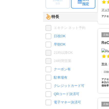
指定
8/9
マッ
特長
アクセ
エキテン ネット予約
店舗
日祝OK
Re
早朝OK
21時以降OK
24時間営業
整体
クーポン有
日祝
駐車場有
アクセ
本日の
クレジットカード可
価格帯
QRコード決済可
電子マネー決済可
店舗