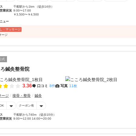
ス
千船駅から1km （徒歩14分）
営業状況
9:00〜17:00
￥3,500〜￥4,500
ニュー
し・マッサージ
サージ
公式
ころ鍼灸整骨院
3.36
口コミ
8件
写真
11枚
サージ
接骨・整骨
鍼灸
OK
クーポン有
ス
千船駅から740m （徒歩10分）
営業状況
9:00〜12:00 14:00〜20:00