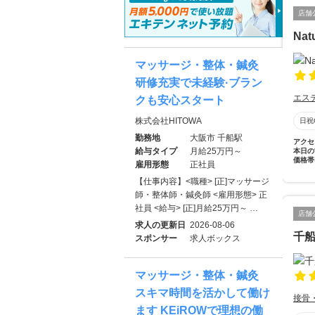
店舗
Nat
マッサージ・整体・鍼灸
研修充実で未経験·ブラン
エス
クも安心スタート
株式会社HITOWA
日祝
勤務地
大阪市 千船駅
アクセ
給与タイプ
月給25万円～
本日の
価格帯
雇用形態
正社員
【仕事内容】<職種> [正]マッサージ
師・整体師・鍼灸師 <雇用形態> 正
社員 <給与> [正]月給25万円～ …
店舗
求人の更新日
2026-08-06
千
スポンサー
求人ボックス
マッサージ・整体・鍼灸
スキマ時間を活かして働け
接骨
ます KEiROWで理想の働