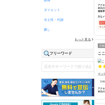
アクセ
本日の
ダイエット
価格帯
主なメ
冷え性・代謝
ほぐ
マッ
癒し
もっと見る
店舗
フリーワード
こ
マッ
日祝
アクセ
本日の