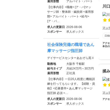
雇用形態
アルバイト・パート
川
【仕事内容】<職種> [ア・パ]マッ
サージ師・整体師・鍼灸師 <雇用形
態> アルバイト・パート <給与>
[ア・パ…
求人の更新日
2026-08-06
マッ
スポンサー
求人ボックス
日祝
アクセ
社会保険完備の職場であん
本日の
摩マッサージ指圧師
デイサービスセンターあおぞら苑Ⅱ
勤務地
大阪市 千船駅
給与タイプ
月給24万円～30万円
揉
雇用形態
正社員
【仕事内容】一日20人程度に機能訓
練を行ってもらいます。 【経験・資
格】<応募要件> あん摩マッサージ
マッ
指圧師 必須 <…
求人の更新日
2026-08-06
アクセ
スポンサー
求人ボックス