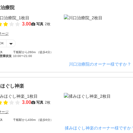
口治療院
3.00
写真
2枚
サージ
OK
ス
千船駅から260m （徒歩4分）
営業状況
10:00〜21:00
川口治療院のオーナー様ですか？
みほぐし神楽
3.00
写真
2枚
サージ
ス
千船駅から430m （徒歩6分）
揉みほぐし神楽のオーナー様ですか