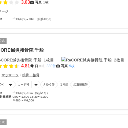
3.03
写真
1枚
サージ
ス
千船駅から770m （徒歩10分）
公式
CORE鍼灸接骨院 千船
4.81
口コミ
380件
写真
9枚
マッサージ
接骨・整骨
OK
カード可
きゆう師
はり師
柔道整復師
ス
千船駅から60m （徒歩1分）
営業状況
9:00〜13:00 15:30〜21:00
￥480〜￥6,500
公式