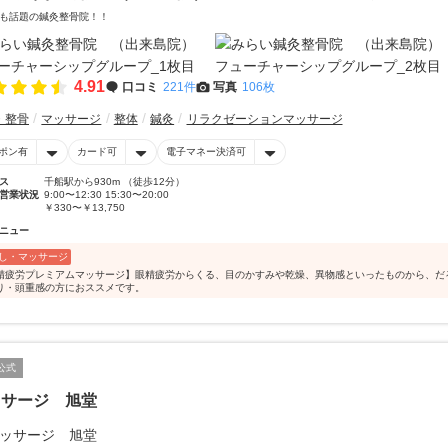
も話題の鍼灸整骨院！！
4.91
口コミ
221件
写真
106枚
・整骨
マッサージ
整体
鍼灸
リラクゼーションマッサージ
ポン有
カード可
電子マネー決済可
ス
千船駅から930m （徒歩12分）
営業状況
9:00〜12:30 15:30〜20:00
￥330〜￥13,750
ニュー
し・マッサージ
精疲労プレミアムマッサージ】眼精疲労からくる、目のかすみや乾燥、異物感といったものから、だ
り・頭重感の方におススメです。
公式
ッサージ 旭堂