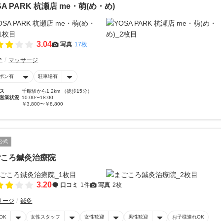
SA PARK 杭瀬店 me・萌(め・め)
3.04
写真
17枚
テ
マッサージ
ポン有
駐車場有
ス
千船駅から1.2km （徒歩15分）
営業状況
10:00〜18:00
￥3,800〜￥8,800
公式
ごころ鍼灸治療院
3.20
口コミ
1件
写真
2枚
サージ
鍼灸
OK
女性スタッフ
女性歓迎
男性歓迎
お子様連れOK