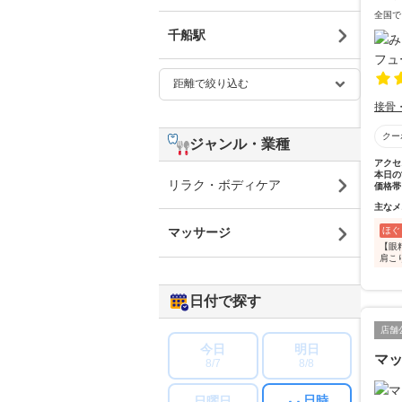
全国で
千船駅
接骨
クー
ジャンル・業種
アクセ
本日の
リラク・ボディケア
価格帯
主なメ
ほぐ
マッサージ
【眼
肩こ
日付で探す
店舗
今日
明日
マ
8/7
8/8
日時
日曜日