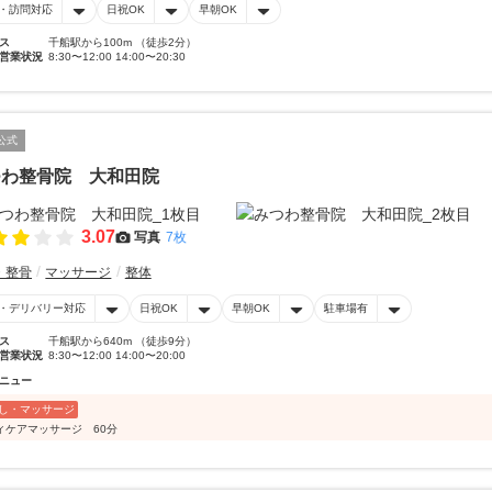
・訪問対応
日祝OK
早朝OK
ス
千船駅から100m （徒歩2分）
営業状況
8:30〜12:00 14:00〜20:30
公式
つわ整骨院 大和田院
3.07
写真
7枚
・整骨
マッサージ
整体
・デリバリー対応
日祝OK
早朝OK
駐車場有
ス
千船駅から640m （徒歩9分）
営業状況
8:30〜12:00 14:00〜20:00
ニュー
し・マッサージ
ィケアマッサージ 60分