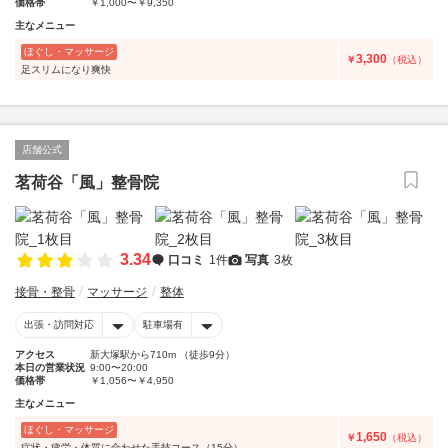
価格帯
￥1,000〜￥9,350
主なメニュー
ほぐし・マッサージ
3,300
￥
（税込）
足スリムになり爽快
店舗公式
茗荷谷「風」整骨院
3.34
口コミ
1件
写真
3枚
接骨・整骨
マッサージ
整体
出張・訪問対応
駐車場有
アクセス
新大塚駅から710m （徒歩9分）
本日の営業状況
9:00〜20:00
価格帯
￥1,056〜￥4,950
主なメニュー
ほぐし・マッサージ
1,650
￥
（税込）
症状・疲労・体質に合わせた手技コース（15分）