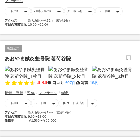
マッサージ
日祝OK
21時以降OK
クーポン有
カード可
アクセス
新大塚駅から72m （徒歩1分）
本日の営業状況
10:00〜20:00
店舗公式
あおやま鍼灸整骨院 茗荷谷院
4.84
口コミ
607件
写真
18枚
接骨・整骨
整体
マッサージ
鍼灸
日祝OK
カード可
QRコード決済可
アクセス
新大塚駅から1km （徒歩14分）
本日の営業状況
9:00〜18:00
価格帯
￥2,500〜￥35,000