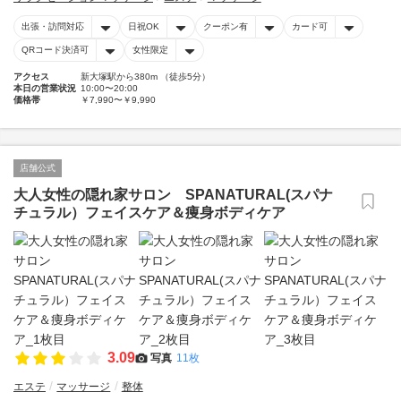
出張・訪問対応
日祝OK
クーポン有
カード可
QRコード決済可
女性限定
アクセス
新大塚駅から380m （徒歩5分）
本日の営業状況
10:00〜20:00
価格帯
￥7,990〜￥9,990
店舗公式
大人女性の隠れ家サロン SPANATURAL(スパナ
チュラル）フェイスケア＆痩身ボディケア
3.09
写真
11枚
エステ
マッサージ
整体