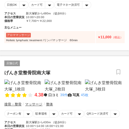
日祝OK
カード可
電子マネー決済可
アクセス
新大塚駅から480m （徒歩6分）
本日の営業状況
10:00〜20:00
価格帯
￥7,700〜￥22,000
主なメニュー
アロママッサージ
11,000
￥
（税込）
Holistic lymphatic treatment /リンパマッサージ 60min
店舗公式
げんき堂整骨院南大塚
4.38
口コミ
39件
写真
45枚
接骨・整骨
マッサージ
整体
クーポン有
駐車場有
カード可
QRコード決済可
アクセス
新大塚駅から430m （徒歩6分）
本日の営業状況
10:00〜14:00 16:00〜21:00