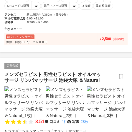
QRコード決済可
電子マネー決済可
はり師
柔道整復師
アクセス
新大塚駅から360m （徒歩5分）
本日の営業状況
9:00〜21:00
価格帯
￥700〜￥8,400
主なメニュー
ほぐし・マッサージ
2,500
￥
（非課税）
保険・自費３０分 ２５００円
店舗公式
メンズセラピスト 男性セラピスト オイルマッ
サージ リンパマッサージ 池袋大塚 ＆Natural
3.51
口コミ
4件
写真
28枚
リラクゼーションマッサージ
エステ
マッサージ