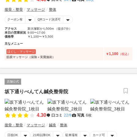
接骨・整骨
マッサージ
整体
クーポン有
QRコード決済可
アクセス
新大塚駅から500m （徒歩7分）
本日の営業状況
9:00〜17:00
価格帯
￥1,100〜￥5,500
主なメニュー
ほぐし・マッサージ
1,100
￥
（税込）
筋膜マッサージ（保険＋実費施術）
店舗公式
坂下通りべんてん鍼灸整骨院
4.30
口コミ
22件
写真
6枚
接骨・整骨
マッサージ
鍼灸
整体
日祝OK
21時以降OK
駐車場有
カード可