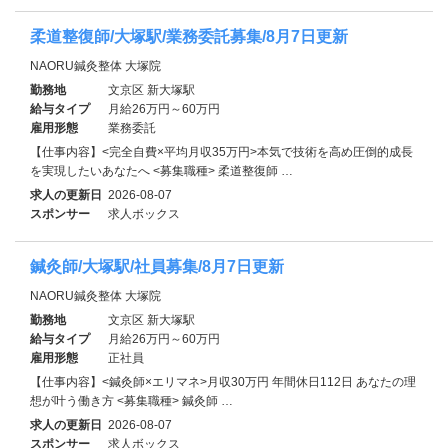
柔道整復師/大塚駅/業務委託募集/8月7日更新
NAORU鍼灸整体 大塚院
勤務地
文京区 新大塚駅
給与タイプ
月給26万円～60万円
雇用形態
業務委託
【仕事内容】<完全自費×平均月収35万円>本気で技術を高め圧倒的成長
を実現したいあなたへ <募集職種> 柔道整復師 …
求人の更新日
2026-08-07
スポンサー
求人ボックス
鍼灸師/大塚駅/社員募集/8月7日更新
NAORU鍼灸整体 大塚院
勤務地
文京区 新大塚駅
給与タイプ
月給26万円～60万円
雇用形態
正社員
【仕事内容】<鍼灸師×エリマネ>月収30万円 年間休日112日 あなたの理
想が叶う働き方 <募集職種> 鍼灸師 …
求人の更新日
2026-08-07
スポンサー
求人ボックス