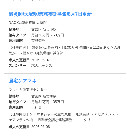
鍼灸師/大塚駅/業務委託募集/8月7日更新
NAORU鍼灸整体 大塚院
勤務地
文京区 新大塚駅
給与タイプ
月給26万円～60万円
雇用形態
業務委託
【仕事内容】<鍼灸師×店長候補>月収30万円 年間休日112日 あなたの理
想が叶う働き方 <募集職種> 鍼灸師 …
求人の更新日
2026-08-07
スポンサー
求人ボックス
居宅ケアマネ
ラック介護支援センター
勤務地
文京区 新大塚駅
給与タイプ
月給31万円～35万円
雇用形態
正社員
【仕事内容】ケアマネジャーの主な業務 ・相談業務 ・アセスメント ・
ケアプラン作成 ・担当者会議と連絡調整 ・モニタリ…
求人の更新日
2026-08-06