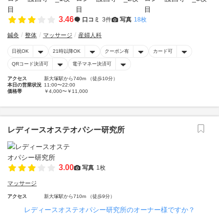
3.46
口コミ
3件
写真
18枚
鍼灸
整体
マッサージ
産婦人科
日祝OK
21時以降OK
クーポン有
カード可
QRコード決済可
電子マネー決済可
アクセス
新大塚駅から740m （徒歩10分）
本日の営業状況
11:00〜22:00
価格帯
￥4,000〜￥11,000
レディースオステオパシー研究所
3.00
写真
1枚
マッサージ
アクセス
新大塚駅から710m （徒歩9分）
レディースオステオパシー研究所のオーナー様ですか？