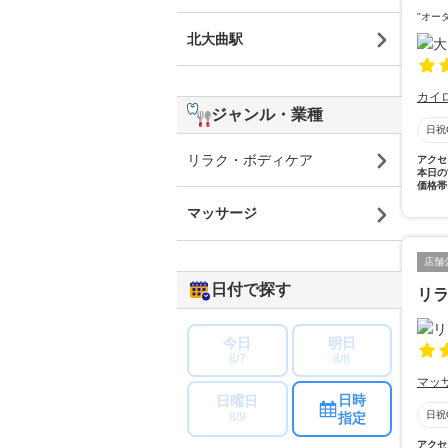
"オー
北大曲駅
カイ
ジャンル・業種
日祝
リラク・ボディケア
アクセ
本日の
価格帯
マッサージ
店舗
日付で探す
リラ
今日
明日
8/7
8/8
マッ
日時
日曜日
日祝
指定
8/9
アクセ