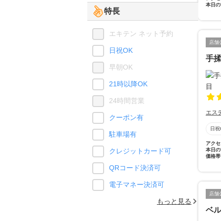
本日の
特長
エキテン ネット予約
店舗
日祝OK
手揉
早朝OK
21時以降OK
24時間営業
エス
クーポン有
日祝
駐車場有
アクセ
クレジットカード可
本日の
価格帯
QRコード決済可
電子マネー決済可
店舗
もっと見る
ベル