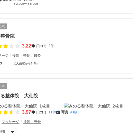
￥3,000〜￥5,000
公式
崎整骨院
3.22
口コミ
2件
サージ
接骨・整骨
鍼灸
ス
北大曲駅から3.4km
公式
のる整体院 大仙院
3.97
口コミ
11件
写真
93枚
マッサージ
接骨・整骨
場有