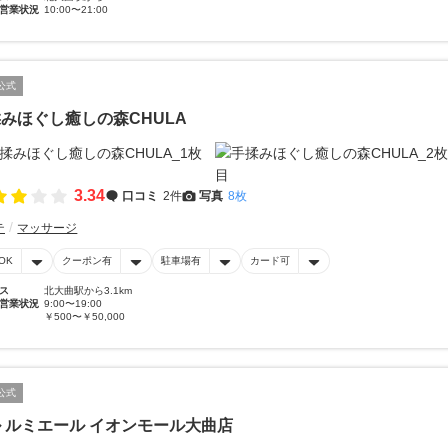
営業状況
10:00〜21:00
公式
みほぐし癒しの森CHULA
3.34
口コミ
2件
写真
8枚
テ
マッサージ
OK
クーポン有
駐車場有
カード可
ス
北大曲駅から3.1km
営業状況
9:00〜19:00
￥500〜￥50,000
公式
 ルミエール イオンモール大曲店