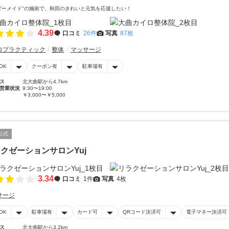
ダーメイド"の施術で、秋田のきれいと元気を応援したい！
4.39
口コミ
26件
写真
87枚
ロプラクティック
整体
マッサージ
OK
クーポン有
駐車場有
ス
北大曲駅から4.7km
営業状況
9:30〜19:00
￥3,000〜￥5,000
公式
クゼーションサロンYuj
3.34
口コミ
1件
写真
4枚
サージ
OK
駐車場有
カード可
QRコード決済可
電子マネー決済可
ス
北大曲駅から3.2km