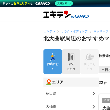
無料診断
エキテン
リラク・ボディケア
マッサージ
北大曲駅周辺のおすすめマ
検索条
お店に行
来て
届けても
く
もらう
らう
日
エリア
22
件
秋田県
店舗
大仙市
大