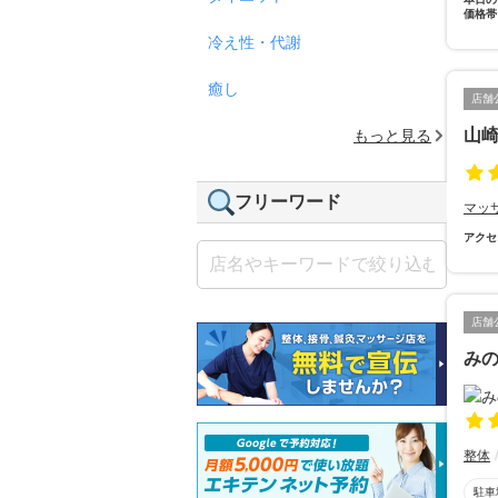
価格帯
冷え性・代謝
癒し
店舗
山
もっと見る
フリーワード
マッ
アクセ
店舗
み
整体
駐車