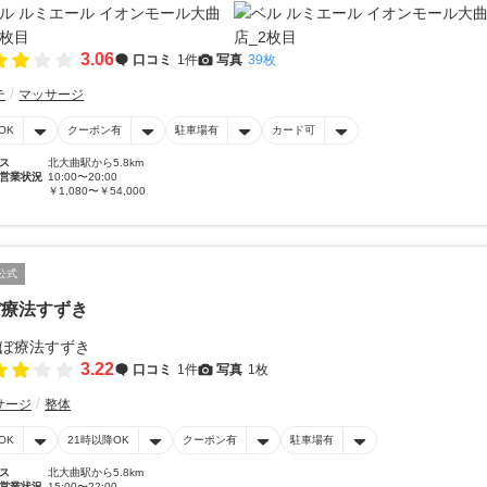
3.06
口コミ
1件
写真
39枚
テ
マッサージ
OK
クーポン有
駐車場有
カード可
ス
北大曲駅から5.8km
営業状況
10:00〜20:00
￥1,080〜￥54,000
公式
ぼ療法すずき
3.22
口コミ
1件
写真
1枚
サージ
整体
OK
21時以降OK
クーポン有
駐車場有
ス
北大曲駅から5.8km
営業状況
15:00〜22:00