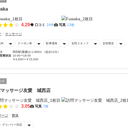
aka
4.29
口コミ
24件
写真
13枚
テ
マッサージ
OK
クーポン有
駐車場有
女性スタッフ
女性限定
ス
岡田駅(愛媛)から890m （徒歩12分）
営業状況
10:00〜19:00
￥4,000〜￥15,000
公式
問マッサージ友愛 城西店
3.05
写真
7枚
サージ
整体
・デリバリー対応