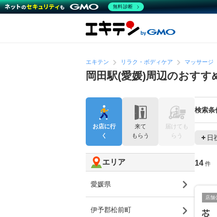
無料診断
エキテン
リラク・ボディケア
マッサージ
岡田駅(愛媛)周辺のおす
検索条
お店に行
来て
届けても
く
もらう
らう
日
エリア
14
件
愛媛県
店舗
伊予郡松前町
芯