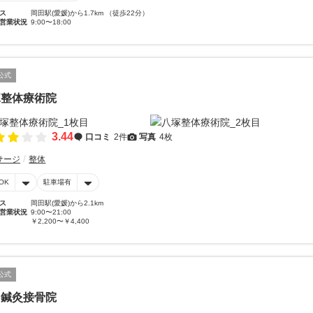
ス
岡田駅(愛媛)から1.7km （徒歩22分）
営業状況
9:00〜18:00
公式
塚整体療術院
3.44
口コミ
2件
写真
4枚
サージ
整体
OK
駐車場有
ス
岡田駅(愛媛)から2.1km
営業状況
9:00〜21:00
￥2,200〜￥4,400
公式
ま鍼灸接骨院