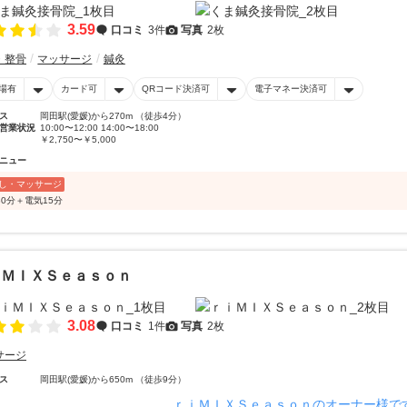
3.59
口コミ
3件
写真
2枚
・整骨
マッサージ
鍼灸
場有
カード可
QRコード決済可
電子マネー決済可
ス
岡田駅(愛媛)から270m （徒歩4分）
営業状況
10:00〜12:00 14:00〜18:00
￥2,750〜￥5,000
ニュー
し・マッサージ
30分＋電気15分
ｉＭＩＸＳｅａｓｏｎ
3.08
口コミ
1件
写真
2枚
サージ
ス
岡田駅(愛媛)から650m （徒歩9分）
ｒｉＭＩＸＳｅａｓｏｎのオーナー様で