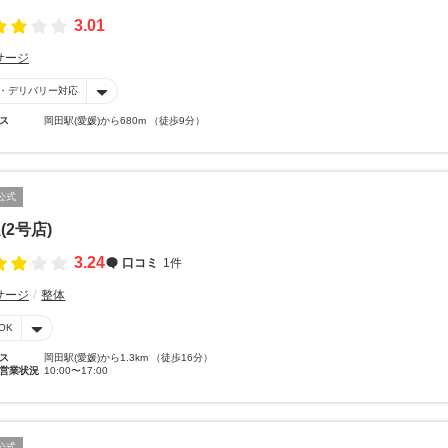
3.01
サージ
・デリバリー対応
ス
岡田駅(愛媛)から680m （徒歩9分）
公式
(2号店)
3.24
口コミ
1件
サージ
整体
OK
ス
岡田駅(愛媛)から1.3km （徒歩16分）
営業状況
10:00〜17:00
公式