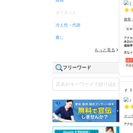
ダイエット
接骨
冷え性・代謝
駐車
癒し
アクセ
本日の
価格帯
もっと見る
主なメ
ほぐ
手技
フリーワード
ｒ
マッ
アクセ