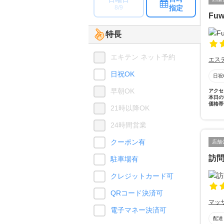
指定
8/9
Fuw
特長
エキテン ネット予約
エス
日祝OK
日祝
早朝OK
アクセ
本日の
価格帯
21時以降OK
24時間営業
クーポン有
店舗
訪
駐車場有
クレジットカード可
QRコード決済可
マッ
電子マネー決済可
配達