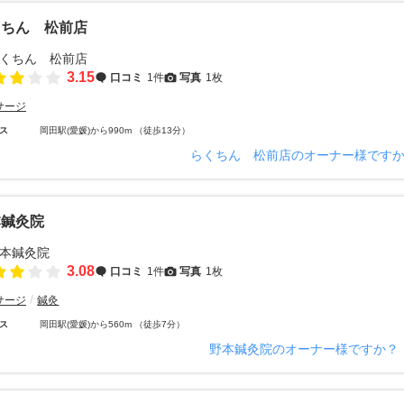
くちん 松前店
3.15
口コミ
1件
写真
1枚
サージ
ス
岡田駅(愛媛)から990m （徒歩13分）
らくちん 松前店のオーナー様です
本鍼灸院
3.08
口コミ
1件
写真
1枚
サージ
鍼灸
ス
岡田駅(愛媛)から560m （徒歩7分）
野本鍼灸院のオーナー様ですか？