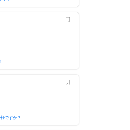
？
ー様ですか？