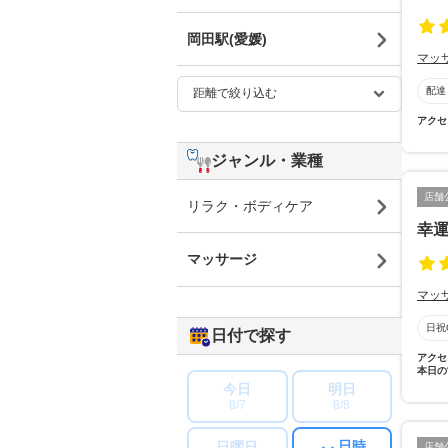
岡田駅(愛媛)
マッ
配達
アクセ
ジャンル・業種
店舗
リラク・ボディケア
幸運
マッサージ
マッ
日祝
日付で探す
アクセ
本日の
今日
明日
8/7
8/8
日時
日曜日
店舗