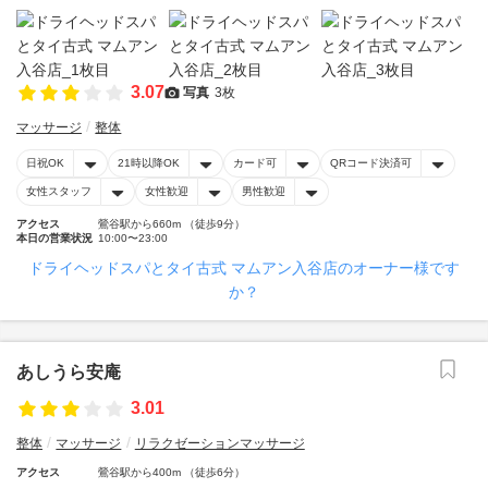
3.07
写真
3枚
マッサージ
整体
日祝OK
21時以降OK
カード可
QRコード決済可
女性スタッフ
女性歓迎
男性歓迎
アクセス
鶯谷駅から660m （徒歩9分）
本日の営業状況
10:00〜23:00
ドライヘッドスパとタイ古式 マムアン入谷店のオーナー様です
か？
あしうら安庵
3.01
整体
マッサージ
リラクゼーションマッサージ
アクセス
鶯谷駅から400m （徒歩6分）