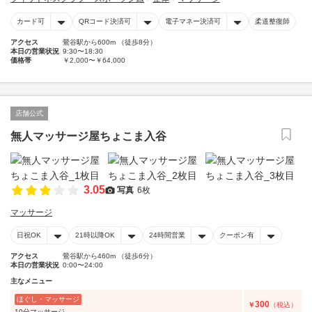
カード可
QRコード決済可
電子マネー決済可
柔道整復師
アクセス
鶯谷駅から600m （徒歩8分）
本日の営業状況
9:30〜18:30
価格帯
￥2,000〜￥64,000
店舗公式
無人マッサージ屋ちょこま入谷
3.05
写真
6枚
マッサージ
日祝OK
21時以降OK
24時間営業
クーポン有
アクセス
鶯谷駅から460m （徒歩6分）
本日の営業状況
0:00〜24:00
主なメニュー
ほぐし・マッサージ
300
￥
（税込）
10分マッサージ