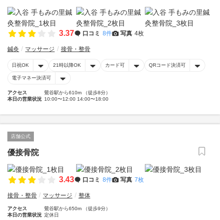
3.37
口コミ
8件
写真
4枚
鍼灸
マッサージ
接骨・整骨
日祝OK
21時以降OK
カード可
QRコード決済可
電子マネー決済可
アクセス
鶯谷駅から610m （徒歩8分）
本日の営業状況
10:00〜12:00 14:00〜18:00
店舗公式
優接骨院
3.43
口コミ
8件
写真
7枚
接骨・整骨
マッサージ
整体
アクセス
鶯谷駅から650m （徒歩9分）
本日の営業状況
定休日