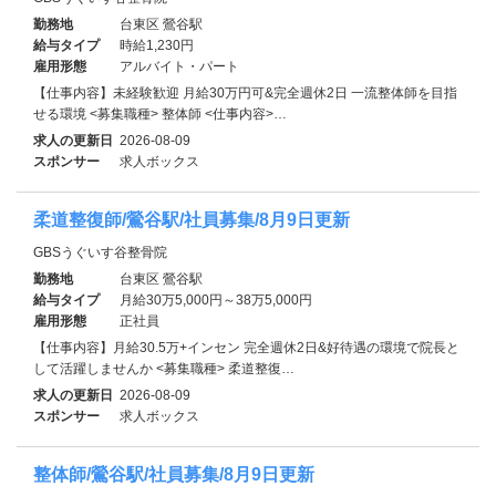
勤務地
台東区 鶯谷駅
給与タイプ
時給1,230円
雇用形態
アルバイト・パート
【仕事内容】未経験歓迎 月給30万円可&完全週休2日 一流整体師を目指
せる環境 <募集職種> 整体師 <仕事内容>…
求人の更新日
2026-08-09
スポンサー
求人ボックス
柔道整復師/鶯谷駅/社員募集/8月9日更新
GBSうぐいす谷整骨院
勤務地
台東区 鶯谷駅
給与タイプ
月給30万5,000円～38万5,000円
雇用形態
正社員
【仕事内容】月給30.5万+インセン 完全週休2日&好待遇の環境で院長と
して活躍しませんか <募集職種> 柔道整復…
求人の更新日
2026-08-09
スポンサー
求人ボックス
整体師/鶯谷駅/社員募集/8月9日更新