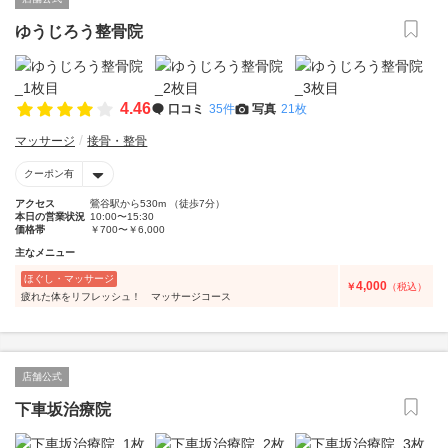
ゆうじろう整骨院
4.46
口コミ
35件
写真
21枚
マッサージ
接骨・整骨
クーポン有
アクセス
鶯谷駅から530m （徒歩7分）
本日の営業状況
10:00〜15:30
価格帯
￥700〜￥6,000
主なメニュー
ほぐし・マッサージ
4,000
￥
（税込）
疲れた体をリフレッシュ！ マッサージコース
店舗公式
下車坂治療院