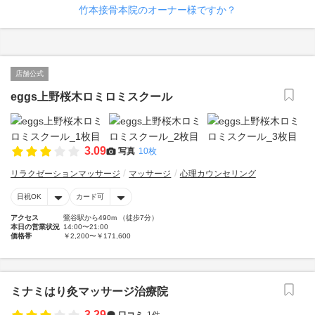
竹本接骨本院のオーナー様ですか？
店舗公式
eggs上野桜木ロミロミスクール
3.09
写真
10枚
リラクゼーションマッサージ
マッサージ
心理カウンセリング
日祝OK
カード可
アクセス
鶯谷駅から490m （徒歩7分）
本日の営業状況
14:00〜21:00
価格帯
￥2,200〜￥171,600
ミナミはり灸マッサージ治療院
3.29
口コミ
1件