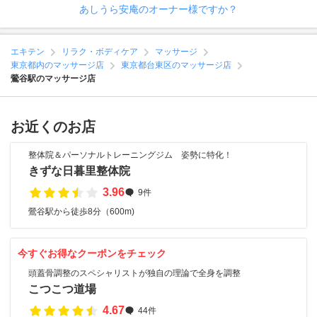
あしうら安庵のオーナー様ですか？
エキテン
リラク・ボディケア
マッサージ
東京都内のマッサージ店
東京都台東区のマッサージ店
鶯谷駅のマッサージ店
お近くのお店
整体院＆パーソナルトレーニングジム 姿勢に特化！
きずな日暮里整体院
3.96
9件
鶯谷駅から徒歩8分（600m)
今すぐお得なクーポンをチェック
頭蓋骨調整のスペシャリストが独自の理論で全身を調整
こつこつ道場
4.67
44件