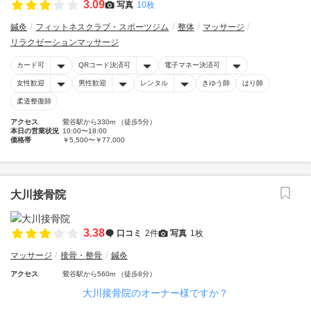
3.09
写真
10枚
鍼灸
フィットネスクラブ・スポーツジム
整体
マッサージ
リラクゼーションマッサージ
カード可
QRコード決済可
電子マネー決済可
女性歓迎
男性歓迎
レンタル
きゆう師
はり師
柔道整復師
アクセス
鶯谷駅から330m （徒歩5分）
本日の営業状況
10:00〜18:00
価格帯
￥5,500〜￥77,000
大川接骨院
3.38
口コミ
2件
写真
1枚
マッサージ
接骨・整骨
鍼灸
アクセス
鶯谷駅から560m （徒歩8分）
大川接骨院のオーナー様ですか？