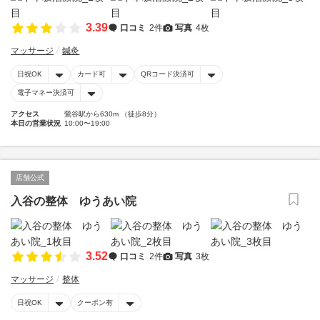
3.39
口コミ
2件
写真
4枚
マッサージ
鍼灸
日祝OK
カード可
QRコード決済可
電子マネー決済可
アクセス
鶯谷駅から630m （徒歩8分）
本日の営業状況
10:00〜19:00
店舗公式
入谷の整体 ゆうあい院
3.52
口コミ
2件
写真
3枚
マッサージ
整体
日祝OK
クーポン有