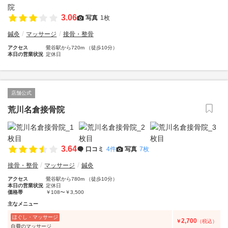
3.06
写真
1枚
鍼灸
マッサージ
接骨・整骨
アクセス
鶯谷駅から720m （徒歩10分）
本日の営業状況
定休日
店舗公式
荒川名倉接骨院
3.64
口コミ
4件
写真
7枚
接骨・整骨
マッサージ
鍼灸
アクセス
鶯谷駅から780m （徒歩10分）
本日の営業状況
定休日
価格帯
￥108〜￥3,500
主なメニュー
ほぐし・マッサージ
2,700
￥
（税込）
自費のマッサージ