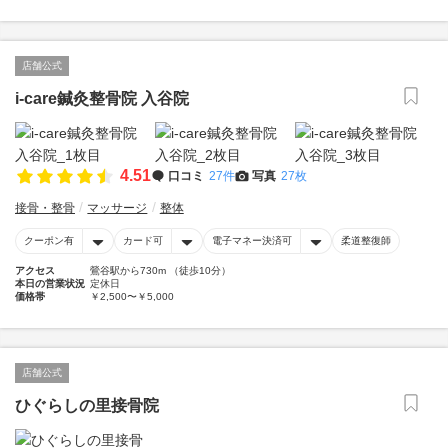
店舗公式
i-care鍼灸整骨院 入谷院
4.51
口コミ
27件
写真
27枚
接骨・整骨
マッサージ
整体
クーポン有
カード可
電子マネー決済可
柔道整復師
アクセス
鶯谷駅から730m （徒歩10分）
本日の営業状況
定休日
価格帯
￥2,500〜￥5,000
店舗公式
ひぐらしの里接骨院