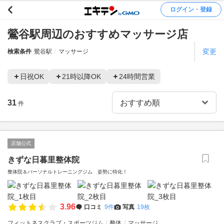
ログイン・登録
鶯谷駅周辺のおすすめマッサージ店
変更
検索条件
鶯谷駅
マッサージ
日祝OK
21時以降OK
24時間営業
31
件
店舗公式
きずな日暮里整体院
整体院＆パーソナルトレーニングジム 姿勢に特化！
3.96
口コミ
9件
写真
19枚
フィットネスクラブ・スポーツジム
整体
マッサージ