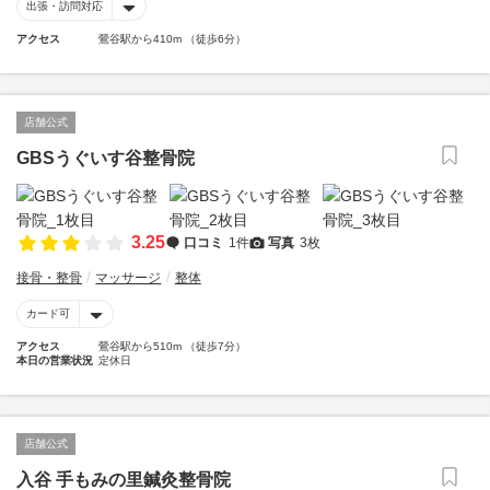
出張・訪問対応
アクセス
鶯谷駅から410m （徒歩6分）
店舗公式
GBSうぐいす谷整骨院
3.25
口コミ
1件
写真
3枚
接骨・整骨
マッサージ
整体
カード可
アクセス
鶯谷駅から510m （徒歩7分）
本日の営業状況
定休日
店舗公式
入谷 手もみの里鍼灸整骨院