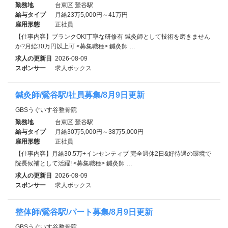
勤務地
台東区 鶯谷駅
給与タイプ
月給23万5,000円～41万円
雇用形態
正社員
【仕事内容】ブランクOK!丁寧な研修有 鍼灸師として技術を磨きません
か?月給30万円以上可 <募集職種> 鍼灸師 …
求人の更新日
2026-08-09
スポンサー
求人ボックス
鍼灸師/鶯谷駅/社員募集/8月9日更新
GBSうぐいす谷整骨院
勤務地
台東区 鶯谷駅
給与タイプ
月給30万5,000円～38万5,000円
雇用形態
正社員
【仕事内容】月給30.5万+インセンティブ 完全週休2日&好待遇の環境で
院長候補として活躍! <募集職種> 鍼灸師 …
求人の更新日
2026-08-09
スポンサー
求人ボックス
整体師/鶯谷駅/パート募集/8月9日更新
GBSうぐいす谷整骨院