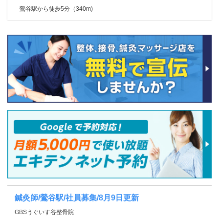
鶯谷駅から徒歩5分（340m)
鍼灸師/鶯谷駅/社員募集/8月9日更新
GBSうぐいす谷整骨院