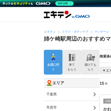
無料診断
エキテン
リラク・ボディケア
マッサージ
姉ケ崎駅周辺のおすすめ
検索条
お店に行
来て
届けても
く
もらう
らう
エ
エリア
15
件
千葉県
店舗
市原市
か