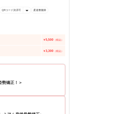
QRコード決済可
柔道整復師
5,500
￥
（税込）
3,300
￥
（税込）
姿勢矯正！＞