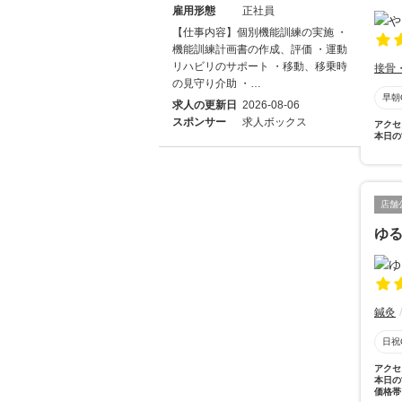
雇用形態
正社員
【仕事内容】個別機能訓練の実施 ・
機能訓練計画書の作成、評価 ・運動
リハビリのサポート ・移動、移乗時
接骨
の見守り介助 ・…
早朝
求人の更新日
2026-08-06
スポンサー
求人ボックス
アクセ
本日の
店舗
ゆ
鍼灸
日祝
アクセ
本日の
価格帯