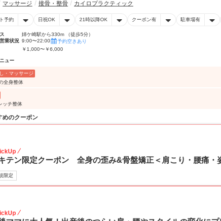
マッサージ
接骨・整骨
カイロプラクティック
ト予約
日祝OK
21時以降OK
クーポン有
駐車場有
ス
姉ケ崎駅から330m （徒歩5分）
営業状況
9:00〜22:00
予約空きあり
￥1,000〜￥6,000
ニュー
し・マッサージ
分の全身整体
レッチ整体
すめのクーポン
40
ickUp
キテン限定クーポン 全身の歪み&骨盤矯正＜肩こり・腰痛・
規限定
40
ickUp