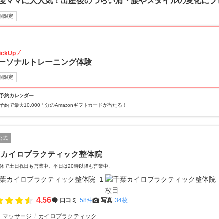
後ママに大人気！出産後のつらい肩・腰やスタイルの変化にプ
規限定
40
ickUp
ーソナルトレーニング体験
規限定
予約カレンダー
予約で最大10,000円分のAmazonギフトカードが当たる！
公式
葉カイロプラクティック整体院
休で土日祝日も営業中。平日は20時以降も営業中。
4.56
口コミ
58件
写真
34枚
マッサージ
カイロプラクティック