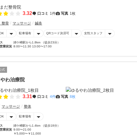
3.32
口コミ
1件
写真
1枚
・整骨
マッサージ
鍼灸
OK
駐車場有
QRコード決済可
女性スタッフ
ス
姉ケ崎駅から1.8km （徒歩23分）
営業状況
8:00〜11:30 13:00〜17:00
公式
るやわ治療院
3.31
口コミ
4件
写真
8枚
マッサージ
整体
OK
駐車場有
ス
姉ケ崎駅から1.4km （徒歩18分）
営業状況
9:00〜21:00
￥5,000〜￥11,000