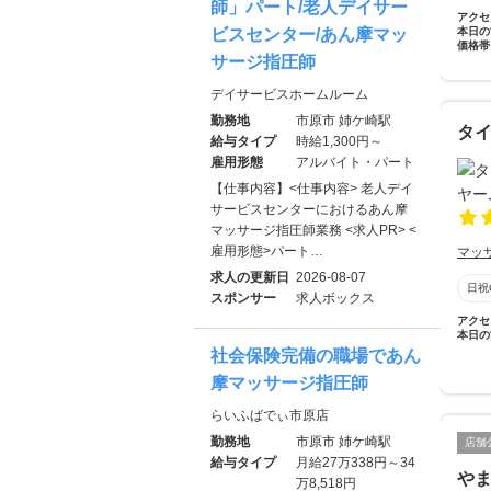
師」パート/老人デイサー
アクセ
ビスセンター/あん摩マッ
本日の
価格帯
サージ指圧師
デイサービスホームルーム
勤務地
市原市 姉ケ崎駅
タ
給与タイプ
時給1,300円～
雇用形態
アルバイト・パート
【仕事内容】<仕事内容> 老人デイ
サービスセンターにおけるあん摩
マッサージ指圧師業務 <求人PR> <
雇用形態>パート…
マッ
求人の更新日
2026-08-07
日祝
スポンサー
求人ボックス
アクセ
本日の
社会保険完備の職場であん
摩マッサージ指圧師
らいふばでぃ市原店
勤務地
市原市 姉ケ崎駅
店舗
給与タイプ
月給27万338円～34
や
万8,518円