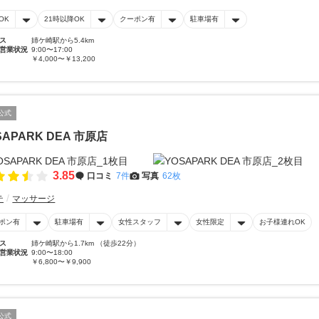
OK
21時以降OK
クーポン有
駐車場有
ス
姉ケ崎駅から5.4km
営業状況
9:00〜17:00
￥4,000〜￥13,200
公式
SAPARK DEA 市原店
3.85
口コミ
7件
写真
62枚
テ
マッサージ
ポン有
駐車場有
女性スタッフ
女性限定
お子様連れOK
ス
姉ケ崎駅から1.7km （徒歩22分）
営業状況
9:00〜18:00
￥6,800〜￥9,900
公式