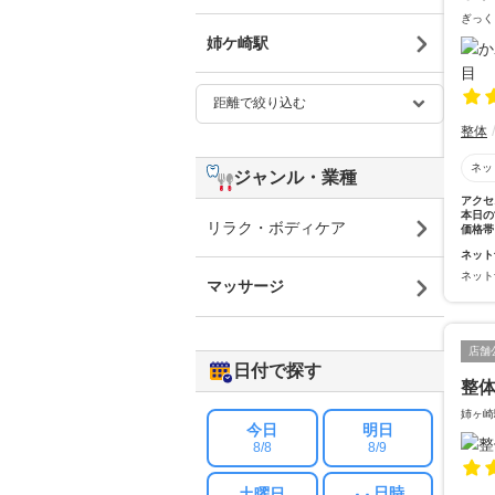
ぎっく
姉ケ崎駅
整体
ネッ
ジャンル・業種
アクセ
本日の
リラク・ボディケア
価格帯
ネット
ネット
マッサージ
店舗
日付で探す
整
姉ヶ崎
今日
明日
8/8
8/9
日時
土曜日