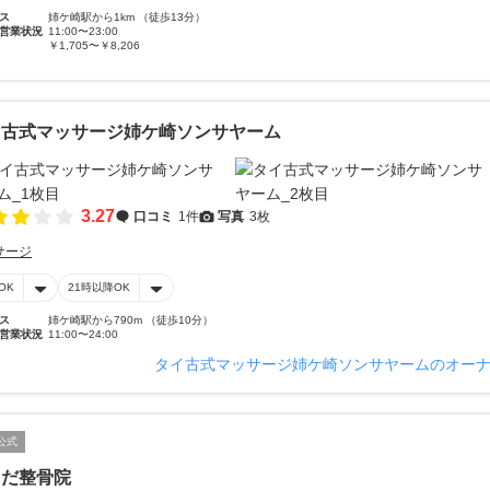
ス
姉ケ崎駅から1km （徒歩13分）
営業状況
11:00〜23:00
￥1,705〜￥8,206
イ古式マッサージ姉ケ崎ソンサヤーム
3.27
口コミ
1件
写真
3枚
サージ
OK
21時以降OK
ス
姉ケ崎駅から790m （徒歩10分）
営業状況
11:00〜24:00
タイ古式マッサージ姉ケ崎ソンサヤームのオー
公式
まだ整骨院