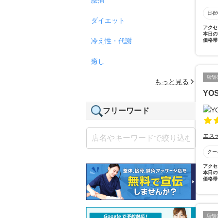
日祝
ダイエット
アクセ
本日の
冷え性・代謝
価格帯
癒し
店舗
もっと見る
YO
フリーワード
エス
クー
アクセ
本日の
価格帯
店舗