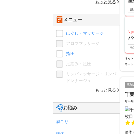
産
もっと見る
新
メニュー
P
ほぐし・マッサージ
パ
アロママッサージ
新
指圧
ネット
足踏み・足圧
ネット
リンパマッサージ・リンパ
ドレナージュ
店舗
もっと見る
千
年中無
お悩み
肩こり
整体
腰痛