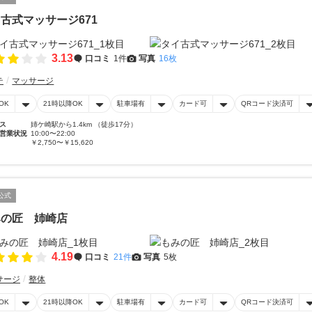
古式マッサージ671
3.13
口コミ
1件
写真
16枚
テ
マッサージ
OK
21時以降OK
駐車場有
カード可
QRコード決済可
ス
姉ケ崎駅から1.4km （徒歩17分）
営業状況
10:00〜22:00
￥2,750〜￥15,620
公式
みの匠 姉崎店
4.19
口コミ
21件
写真
5枚
サージ
整体
OK
21時以降OK
駐車場有
カード可
QRコード決済可