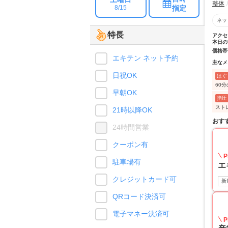
整体
指定
8/15
ネッ
特長
アクセ
本日の
価格帯
エキテン ネット予約
主なメ
日祝OK
ほぐ
60
早朝OK
指圧
スト
21時以降OK
おす
24時間営業
クーポン有
P
駐車場有
エ
クレジットカード可
新
QRコード決済可
電子マネー決済可
P