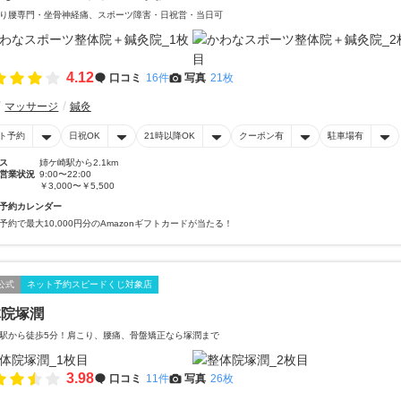
り腰専門・坐骨神経痛、スポーツ障害・日祝営・当日可
4.12
口コミ
16件
写真
21枚
マッサージ
鍼灸
ト予約
日祝OK
21時以降OK
クーポン有
駐車場有
ス
姉ケ崎駅から2.1km
営業状況
9:00〜22:00
￥3,000〜￥5,500
予約カレンダー
予約で最大10,000円分のAmazonギフトカードが当たる！
公式
ネット予約スピードくじ対象店
体院塚潤
駅から徒歩5分！肩こり、腰痛、骨盤矯正なら塚潤まで
3.98
口コミ
11件
写真
26枚