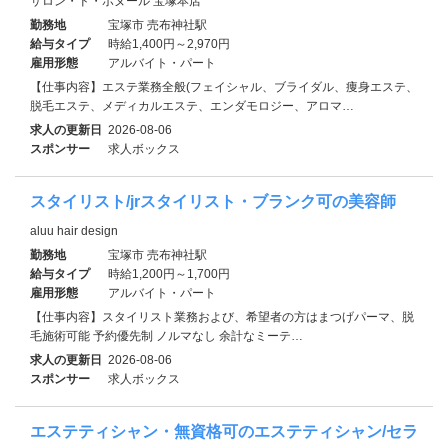
サロン・ド・ボヌール 宝塚本店
勤務地
宝塚市 売布神社駅
給与タイプ
時給1,400円～2,970円
雇用形態
アルバイト・パート
【仕事内容】エステ業務全般(フェイシャル、ブライダル、痩身エステ、
脱毛エステ、メディカルエステ、エンダモロジー、アロマ…
求人の更新日
2026-08-06
スポンサー
求人ボックス
スタイリスト/jrスタイリスト・ブランク可の美容師
aluu hair design
勤務地
宝塚市 売布神社駅
給与タイプ
時給1,200円～1,700円
雇用形態
アルバイト・パート
【仕事内容】スタイリスト業務および、希望者の方はまつげパーマ、脱
毛施術可能 予約優先制 ノルマなし 余計なミーテ…
求人の更新日
2026-08-06
スポンサー
求人ボックス
エステティシャン・無資格可のエステティシャン/セラ