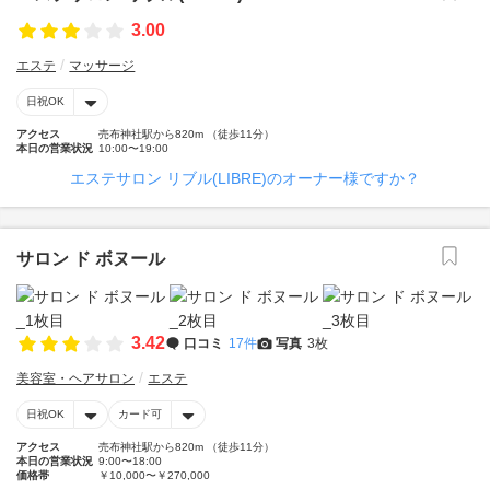
3.00
エステ
マッサージ
日祝OK
アクセス
売布神社駅から820m （徒歩11分）
本日の営業状況
10:00〜19:00
エステサロン リブル(LIBRE)のオーナー様ですか？
サロン ド ボヌール
3.42
口コミ
17件
写真
3枚
美容室・ヘアサロン
エステ
日祝OK
カード可
アクセス
売布神社駅から820m （徒歩11分）
本日の営業状況
9:00〜18:00
価格帯
￥10,000〜￥270,000