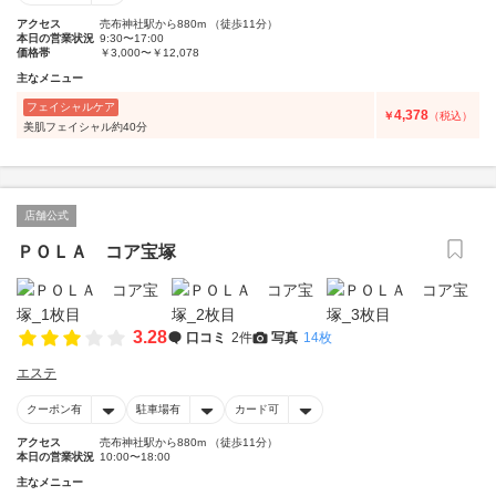
アクセス
売布神社駅から880m （徒歩11分）
本日の営業状況
9:30〜17:00
価格帯
￥3,000〜￥12,078
主なメニュー
フェイシャルケア
4,378
￥
（税込）
美肌フェイシャル約40分
店舗公式
ＰＯＬＡ コア宝塚
3.28
口コミ
2件
写真
14枚
エステ
クーポン有
駐車場有
カード可
アクセス
売布神社駅から880m （徒歩11分）
本日の営業状況
10:00〜18:00
主なメニュー