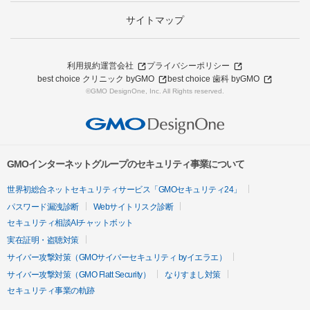
サイトマップ
利用規約
運営会社
プライバシーポリシー
best choice クリニック byGMO
best choice 歯科 byGMO
©GMO DesignOne, Inc. All Rights reserved.
GMOインターネットグループのセキュリティ事業について
世界初総合ネットセキュリティサービス「GMOセキュリティ24」
パスワード漏洩診断
Webサイトリスク診断
セキュリティ相談AIチャットボット
実在証明・盗聴対策
サイバー攻撃対策（GMOサイバーセキュリティ byイエラエ）
サイバー攻撃対策（GMO Flatt Security）
なりすまし対策
セキュリティ事業の軌跡