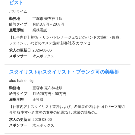
ピスト
パリライム
勤務地
宝塚市 売布神社駅
給与タイプ
月給3万円～20万円
雇用形態
業務委託
【仕事内容】施術 ・リンパドレナージュなどのハンドの施術 ・痩身、
フェイシャルなどのエステ施術 顧客対応 カウンセ…
求人の更新日
2026-08-06
スポンサー
求人ボックス
スタイリスト/jrスタイリスト・ブランク可の美容師
aluu hair design
勤務地
宝塚市 売布神社駅
給与タイプ
月給26万円～50万円
雇用形態
正社員
【仕事内容】スタイリスト業務および、希望者の方はまつげパーマ施術
可能 従事すべき業務の変更の範囲:なし 就業の場所の…
求人の更新日
2026-08-06
スポンサー
求人ボックス