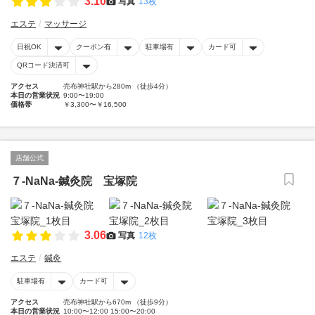
3.10
写真
13枚
エステ
マッサージ
日祝OK
クーポン有
駐車場有
カード可
QRコード決済可
アクセス
売布神社駅から280m （徒歩4分）
本日の営業状況
9:00〜19:00
価格帯
￥3,300〜￥16,500
店舗公式
７-NaNa-鍼灸院 宝塚院
3.06
写真
12枚
エステ
鍼灸
駐車場有
カード可
アクセス
売布神社駅から670m （徒歩9分）
本日の営業状況
10:00〜12:00 15:00〜20:00