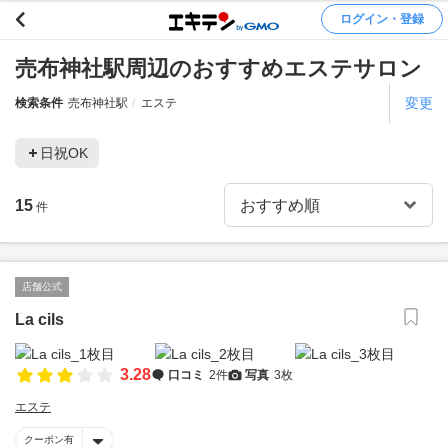
ログイン・登録
売布神社駅周辺のおすすめエステサロン
変更
検索条件
売布神社駅
エステ
日祝OK
15
件
店舗公式
La cils
3.28
口コミ
2件
写真
3枚
エステ
クーポン有