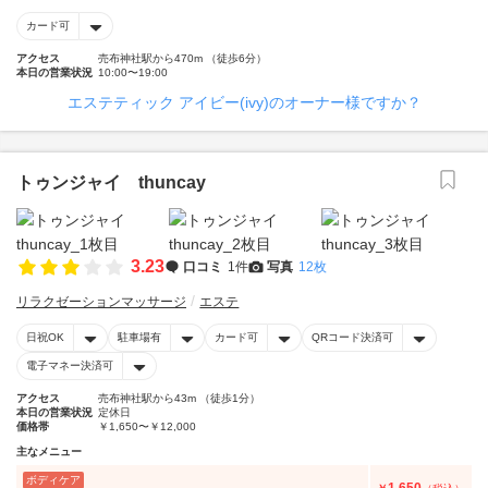
カード可
アクセス
売布神社駅から470m （徒歩6分）
本日の営業状況
10:00〜19:00
エステティック アイビー(ivy)のオーナー様ですか？
トゥンジャイ thuncay
3.23
口コミ
1件
写真
12枚
リラクゼーションマッサージ
エステ
日祝OK
駐車場有
カード可
QRコード決済可
電子マネー決済可
アクセス
売布神社駅から43m （徒歩1分）
本日の営業状況
定休日
価格帯
￥1,650〜￥12,000
主なメニュー
ボディケア