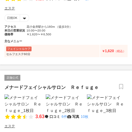
エステ
日祝OK
アクセス
花小金井駅から160m （徒歩3分）
本日の営業状況
10:00〜20:00
価格帯
￥1,620〜￥6,500
主なメニュー
フェイシャルケア
1,620
￥
（税込）
セルフエステ60分
店舗公式
メナードフェイシャルサロン Ｒｅｆｕｇｅ
3.63
口コミ
6件
写真
10枚
エステ