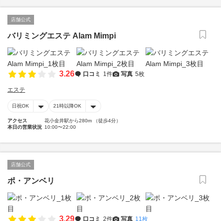
店舗公式
バリミングエステ Alam Mimpi
3.26
口コミ
1件
写真
5枚
エステ
日祝OK
21時以降OK
アクセス
花小金井駅から280m （徒歩4分）
本日の営業状況
10:00〜22:00
店舗公式
ポ・アンベリ
3.29
口コミ
2件
写真
11枚