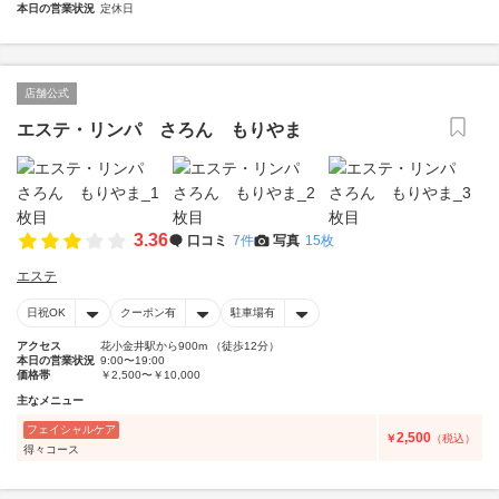
本日の営業状況
定休日
店舗公式
エステ・リンパ さろん もりやま
3.36
口コミ
7件
写真
15枚
エステ
日祝OK
クーポン有
駐車場有
アクセス
花小金井駅から900m （徒歩12分）
本日の営業状況
9:00〜19:00
価格帯
￥2,500〜￥10,000
主なメニュー
フェイシャルケア
2,500
￥
（税込）
得々コース