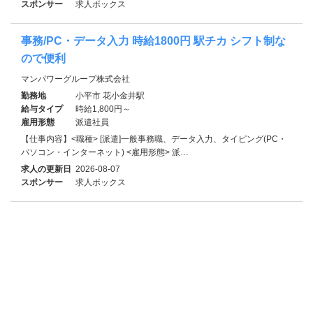
スポンサー
求人ボックス
事務/PC・データ入力 時給1800円 駅チカ シフト制な
ので便利
マンパワーグループ株式会社
勤務地
小平市 花小金井駅
給与タイプ
時給1,800円～
雇用形態
派遣社員
【仕事内容】<職種> [派遣]一般事務職、データ入力、タイピング(PC・
パソコン・インターネット) <雇用形態> 派…
求人の更新日
2026-08-07
スポンサー
求人ボックス