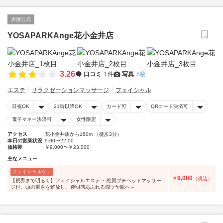
店舗公式
YOSAPARKAnge花小金井店
3.26
口コミ
1件
写真
8枚
エステ
リラクゼーションマッサージ
フェイシャル
日祝OK
21時以降OK
カード可
QRコード決済可
電子マネー決済可
女性限定
アクセス
花小金井駅から160m （徒歩3分）
本日の営業状況
9:00〜22:00
価格帯
￥9,000〜￥23,000
主なメニュー
フェイシャルケア
9,000
￥
（税込）
【視界まで明るく】フェイシャルエステ ～絶賛プチヘッドマッサー
ジ付。頭の重さを解放し、透明感あふれる潤ツヤ肌へ～