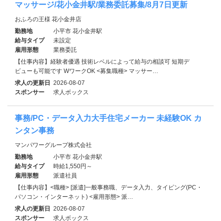
マッサージ/花小金井駅/業務委託募集/8月7日更新
おふろの王様 花小金井店
勤務地
小平市 花小金井駅
給与タイプ
未設定
雇用形態
業務委託
【仕事内容】経験者優遇 技術レベルによって給与の相談可 短期デ
ビューも可能です WワークOK <募集職種> マッサー…
求人の更新日
2026-08-07
スポンサー
求人ボックス
事務/PC・データ入力大手住宅メーカー 未経験OK カ
ンタン事務
マンパワーグループ株式会社
勤務地
小平市 花小金井駅
給与タイプ
時給1,550円～
雇用形態
派遣社員
【仕事内容】<職種> [派遣]一般事務職、データ入力、タイピング(PC・
パソコン・インターネット) <雇用形態> 派…
求人の更新日
2026-08-07
スポンサー
求人ボックス