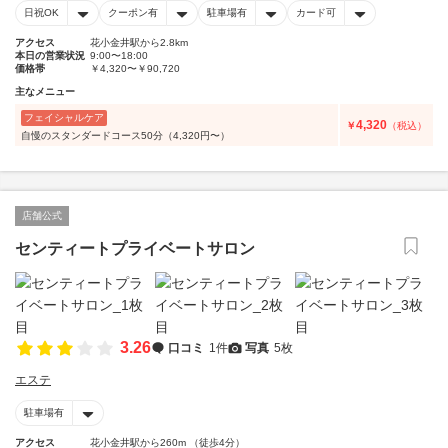
日祝OK
クーポン有
駐車場有
カード可
アクセス
花小金井駅から2.8km
本日の営業状況
9:00〜18:00
価格帯
￥4,320〜￥90,720
主なメニュー
フェイシャルケア
4,320
￥
（税込）
自慢のスタンダードコース50分（4,320円〜）
店舗公式
センティートプライベートサロン
3.26
口コミ
1件
写真
5枚
エステ
駐車場有
アクセス
花小金井駅から260m （徒歩4分）