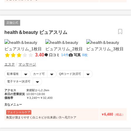
店舗公式
health＆beauty ピュアスリム
3.40
口コミ
14件
写真
8枚
エステ
マッサージ
駐車場有
カード可
QRコード決済可
電子マネー決済可
アクセス
東郷駅から2.2km
本日の営業状況
10:00〜19:00
価格帯
￥3,240〜￥32,400
主なメニュー
フェイシャルケア
6,480
￥
（税込）
角質が溜まりやすく白ニキビが出来易い方へ毛穴ケア