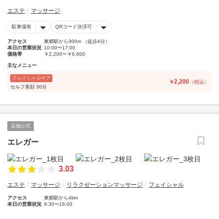
エステ
マッサージ
駐車場有
QRコード決済可
アクセス
東郷駅から300m （徒歩4分）
本日の営業状況
10:00〜17:00
価格帯
￥2,200〜￥6,600
主なメニュー
フェイシャルケア
2,200
￥
（税込）
セルフ美顔 30分
店舗公式
エレガー
3.03
エステ
マッサージ
リラクゼーションマッサージ
フェイシャル
アクセス
東郷駅から4km
本日の営業状況
9:30〜16:00