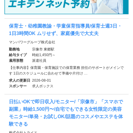
保育士・幼稚園教諭・学童保育指導員/保育士週3日・
1日3時間OK ムリせず、家庭優先で大丈夫
マンパワーグループ株式会社
勤務地
宗像市 東郷駅
給与タイプ
時給1,450円～
雇用形態
派遣社員
【仕事内容】保育園・保育施設での保育業務 担任のサポートがメインで
す 1日のスケジュールに合わせて準備や片付け …
求人の更新日
2026-08-01
スポンサー
求人ボックス
日払いOKで即日収入/モニター/「宗像市」「スマホで
副業」時給1,500円〜/自宅でもできる女性限定の美容
モニター/単発・お試しOK/話題のコスメやエステを体
験できる
株式会社トライエ