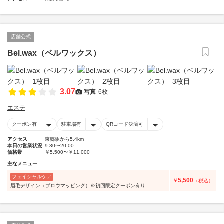
店舗公式
Bel.wax（ベルワックス）
3.07
写真
6枚
エステ
クーポン有
駐車場有
QRコード決済可
アクセス
東郷駅から5.4km
本日の営業状況
9:30〜20:00
価格帯
￥5,500〜￥11,000
主なメニュー
フェイシャルケア
5,500
￥
（税込）
眉毛デザイン（ブロウマッピング）※初回限定クーポン有り