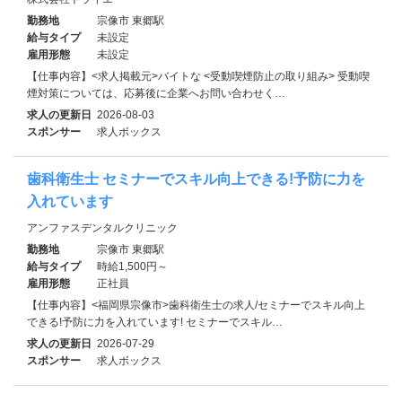
勤務地
宗像市 東郷駅
給与タイプ
未設定
雇用形態
未設定
【仕事内容】<求人掲載元>バイトな <受動喫煙防止の取り組み> 受動喫
煙対策については、応募後に企業へお問い合わせく…
求人の更新日
2026-08-03
スポンサー
求人ボックス
歯科衛生士 セミナーでスキル向上できる!予防に力を
入れています
アンファスデンタルクリニック
勤務地
宗像市 東郷駅
給与タイプ
時給1,500円～
雇用形態
正社員
【仕事内容】<福岡県宗像市>歯科衛生士の求人/セミナーでスキル向上
できる!予防に力を入れています! セミナーでスキル…
求人の更新日
2026-07-29
スポンサー
求人ボックス