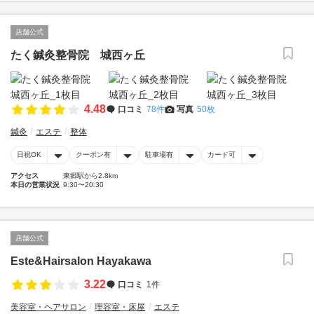
店舗公式
たく鍼灸整骨院 城西ヶ丘
4.48
口コミ
78件
写真
50枚
鍼灸
エステ
整体
日祝OK
クーポン有
駐車場有
カード可
アクセス
東郷駅から2.8km
本日の営業状況
9:30〜20:30
店舗公式
Este&Hairsalon Hayakawa
3.22
口コミ
1件
美容室・ヘアサロン
理容室・床屋
エステ