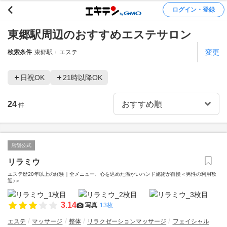
ログイン・登録
東郷駅周辺のおすすめエステサロン
変更
検索条件
東郷駅
エステ
日祝OK
21時以降OK
24
件
店舗公式
リラミウ
エステ歴20年以上の経験｜全メニュー、心を込めた温かいハンド施術が自慢＜男性の利用歓
迎♪＞
3.14
写真
13枚
エステ
マッサージ
整体
リラクゼーションマッサージ
フェイシャル