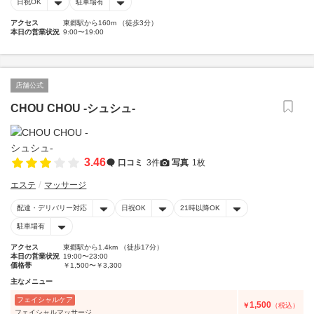
日祝OK
駐車場有
アクセス
東郷駅から160m （徒歩3分）
本日の営業状況
9:00〜19:00
店舗公式
CHOU CHOU -シュシュ-
3.46
口コミ
3件
写真
1枚
エステ
マッサージ
配達・デリバリー対応
日祝OK
21時以降OK
駐車場有
アクセス
東郷駅から1.4km （徒歩17分）
本日の営業状況
19:00〜23:00
価格帯
￥1,500〜￥3,300
主なメニュー
フェイシャルケア
1,500
￥
（税込）
フェイシャルマッサージ