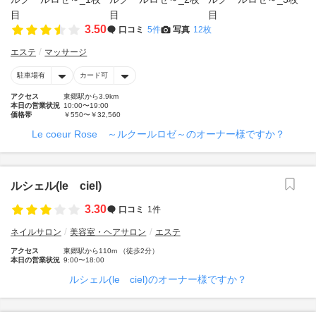
3.50
口コミ
5件
写真
12枚
エステ
マッサージ
駐車場有
カード可
アクセス
東郷駅から3.9km
本日の営業状況
10:00〜19:00
価格帯
￥550〜￥32,560
Le coeur Rose ～ルクールロゼ～のオーナー様ですか？
ルシェル(le ciel)
3.30
口コミ
1件
ネイルサロン
美容室・ヘアサロン
エステ
アクセス
東郷駅から110m （徒歩2分）
本日の営業状況
9:00〜18:00
ルシェル(le ciel)のオーナー様ですか？