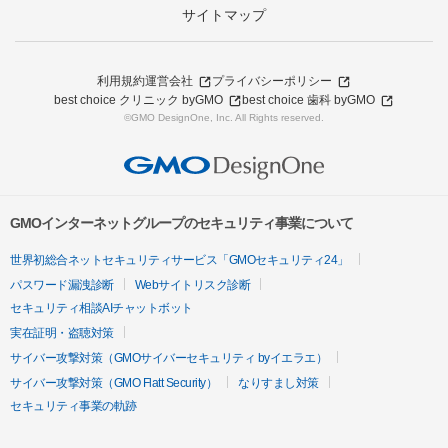
サイトマップ
利用規約
運営会社
プライバシーポリシー
best choice クリニック byGMO
best choice 歯科 byGMO
©GMO DesignOne, Inc. All Rights reserved.
GMOインターネットグループのセキュリティ事業について
世界初総合ネットセキュリティサービス「GMOセキュリティ24」
パスワード漏洩診断
Webサイトリスク診断
セキュリティ相談AIチャットボット
実在証明・盗聴対策
サイバー攻撃対策（GMOサイバーセキュリティ byイエラエ）
サイバー攻撃対策（GMO Flatt Security）
なりすまし対策
セキュリティ事業の軌跡