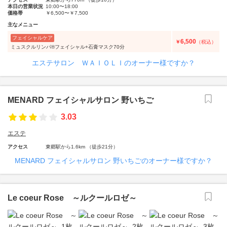
本日の営業状況
10:00〜18:00
価格帯
￥6,500〜￥7,500
主なメニュー
フェイシャルケア
6,500
￥
（税込）
ミュスクルリンパ®フェイシャル+石膏マスク70分
エステサロン ＷＡＩＯＬＩのオーナー様ですか？
MENARD フェイシャルサロン 野いちご
3.03
エステ
アクセス
東郷駅から1.6km （徒歩21分）
MENARD フェイシャルサロン 野いちごのオーナー様ですか？
Le coeur Rose ～ルクールロゼ～