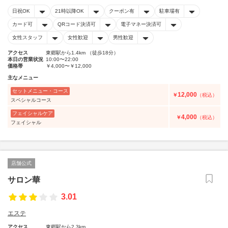
日祝OK
21時以降OK
クーポン有
駐車場有
カード可
QRコード決済可
電子マネー決済可
女性スタッフ
女性歓迎
男性歓迎
アクセス
東郷駅から1.4km （徒歩18分）
本日の営業状況
10:00〜22:00
価格帯
￥4,000〜￥12,000
主なメニュー
セットメニュー・コース
12,000
￥
（税込）
スペシャルコース
フェイシャルケア
4,000
￥
（税込）
フェイシャル
店舗公式
サロン華
3.01
エステ
アクセス
東郷駅から2.3km