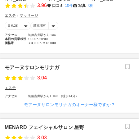
3.96
口コミ
10件
写真
7枚
エステ
マッサージ
日祝OK
駐車場有
アクセス
筑後吉井駅から3km
本日の営業状況
18:00〜20:00
価格帯
￥3,000〜￥13,000
モアーヌサロンモリナガ
3.04
エステ
アクセス
筑後吉井駅から1.1km （徒歩14分）
モアーヌサロンモリナガのオーナー様ですか？
MENARD フェイシャルサロン 星野
3.03