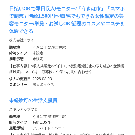
日払いOKで即日収入/モニター/「うきは市」「スマホ
で副業」時給1,500円〜/自宅でもできる女性限定の美
容モニター/単発・お試しOK/話題のコスメやエステを
体験できる
株式会社トライエ
勤務地
うきは市 筑後吉井駅
給与タイプ
未設定
雇用形態
未設定
【仕事内容】<求人掲載元>バイトな <受動喫煙防止の取り組み> 受動喫
煙対策については、応募後に企業へお問い合わせく…
求人の更新日
2026-08-03
スポンサー
求人ボックス
未経験可の生活支援員
スキルアッププロ
勤務地
うきは市 筑後吉井駅
給与タイプ
時給1,057円
雇用形態
アルバイト・パート