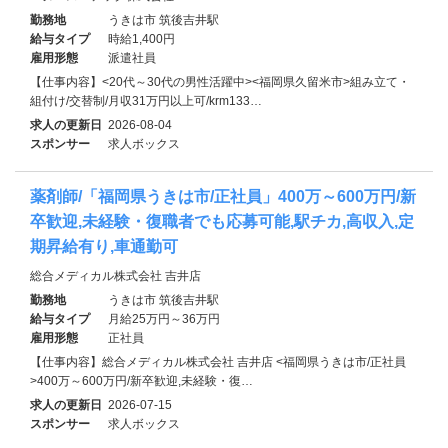
勤務地
うきは市 筑後吉井駅
給与タイプ
時給1,400円
雇用形態
派遣社員
【仕事内容】<20代～30代の男性活躍中><福岡県久留米市>組み立て・
組付け/交替制/月収31万円以上可/krm133…
求人の更新日
2026-08-04
スポンサー
求人ボックス
薬剤師/「福岡県うきは市/正社員」400万～600万円/新
卒歓迎,未経験・復職者でも応募可能,駅チカ,高収入,定
期昇給有り,車通勤可
総合メディカル株式会社 吉井店
勤務地
うきは市 筑後吉井駅
給与タイプ
月給25万円～36万円
雇用形態
正社員
【仕事内容】総合メディカル株式会社 吉井店 <福岡県うきは市/正社員
>400万～600万円/新卒歓迎,未経験・復…
求人の更新日
2026-07-15
スポンサー
求人ボックス