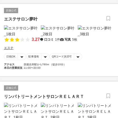
店舗公式
エステサロン夢叶
3.27
口コミ
1件
写真
5枚
エステ
日祝OK
駐車場有
QRコード決済可
アクセス
筑後吉井駅から780m （徒歩10分）
本日の営業状況
11:00〜20:00
店舗公式
リンパトリートメントサロンＲＥＬＡＲＴ