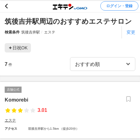
ログイン・登録
筑後吉井駅周辺のおすすめエステサロン
変更
検索条件
筑後吉井駅
エステ
日祝OK
7
件
店舗公式
Komorebi
3.01
エステ
アクセス
筑後吉井駅から1.5km （徒歩20分）