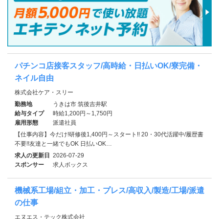
パチンコ店接客スタッフ/高時給・日払いOK/寮完備・
ネイル自由
株式会社ケア・スリー
勤務地
うきは市 筑後吉井駅
給与タイプ
時給1,200円～1,750円
雇用形態
派遣社員
【仕事内容】今だけ!研修後1,400円～スタート!! 20・30代活躍中/履歴書
不要!!友達と一緒でもOK 日払いOK…
求人の更新日
2026-07-29
スポンサー
求人ボックス
機械系工場/組立・加工・プレス/高収入/製造/工場/派遣
の仕事
エヌエス・テック株式会社