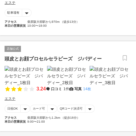
エステ
駐車場有
アクセス
柴原阪大前駅から970m （徒歩13分）
本日の営業状況
10:00〜18:00
店舗公式
頭皮とお顔プロセルセラピーズ ジパディー
3.24
口コミ
1件
写真
14枚
エステ
日祝OK
カード可
QRコード決済可
アクセス
柴原阪大前駅から1.2km （徒歩16分）
本日の営業状況
9:00〜21:00