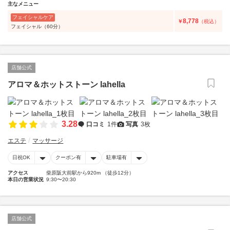
主なメニュー
フェイシャルケア
8,778
￥
（税込）
フェイシャル（60分）
店舗公式
アロマ＆ホットストーン lahella
3.28
口コミ
1件
写真
3枚
エステ
マッサージ
日祝OK
クーポン有
駐車場有
アクセス
柴原阪大前駅から920m （徒歩12分）
本日の営業状況
9:30〜20:30
店舗公式