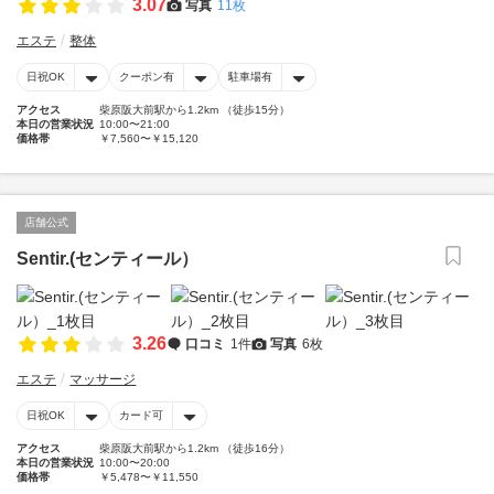
3.07
写真
11枚
エステ
整体
日祝OK
クーポン有
駐車場有
アクセス
柴原阪大前駅から1.2km （徒歩15分）
本日の営業状況
10:00〜21:00
価格帯
￥7,560〜￥15,120
店舗公式
Sentir.(センティール）
3.26
口コミ
1件
写真
6枚
エステ
マッサージ
日祝OK
カード可
アクセス
柴原阪大前駅から1.2km （徒歩16分）
本日の営業状況
10:00〜20:00
価格帯
￥5,478〜￥11,550