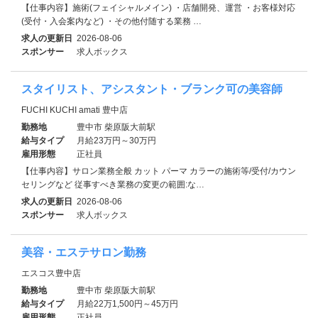
【仕事内容】施術(フェイシャルメイン) ・店舗開発、運営 ・お客様対応
(受付・入会案内など) ・その他付随する業務 …
求人の更新日
2026-08-06
スポンサー
求人ボックス
スタイリスト、アシスタント・ブランク可の美容師
FUCHI KUCHI amati 豊中店
勤務地
豊中市 柴原阪大前駅
給与タイプ
月給23万円～30万円
雇用形態
正社員
【仕事内容】サロン業務全般 カット パーマ カラーの施術等/受付/カウン
セリングなど 従事すべき業務の変更の範囲:な…
求人の更新日
2026-08-06
スポンサー
求人ボックス
美容・エステサロン勤務
エスコス豊中店
勤務地
豊中市 柴原阪大前駅
給与タイプ
月給22万1,500円～45万円
雇用形態
正社員