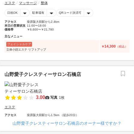
エステ
マッサージ
整体
日祝OK
駐車場有
QRコード決済可
アクセス
柴原阪大前駅から2.4km
本日の営業状況
11:00〜18:00
価格帯
￥6,600〜￥21,780
主なメニュー
フェイシャルケア
14,300
￥
（税込）
立体小顔エステ リフトアップ
山野愛子クレスティーサロン石橋店
3.00
写真
1枚
エステ
アクセス
柴原阪大前駅から1.5km （徒歩20分）
山野愛子クレスティーサロン石橋店のオーナー様ですか？