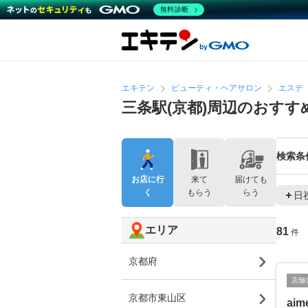
無料診断
エキテン
ビューティ・ヘアサロン
エステ
三条駅(京都)周辺のおす
検索条
お店に行
来て
届けても
く
もらう
らう
日
エリア
81
件
京都府
店舗
京都市東山区
aim