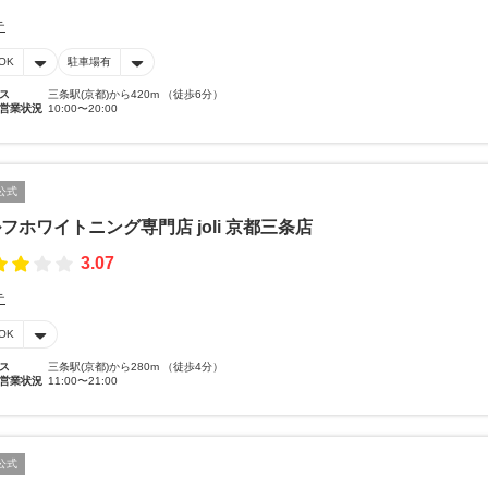
テ
OK
駐車場有
ス
三条駅(京都)から420m （徒歩6分）
営業状況
10:00〜20:00
公式
フホワイトニング専門店 joli 京都三条店
3.07
テ
OK
ス
三条駅(京都)から280m （徒歩4分）
営業状況
11:00〜21:00
公式