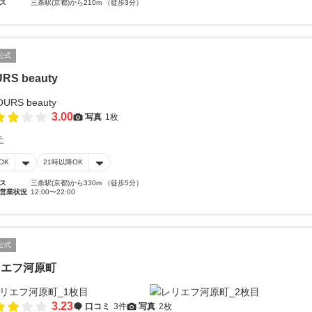
ス
三条駅(京都)から210m （徒歩3分）
公式
RS beauty
3.00
写真
1枚
テ
OK
21時以降OK
ス
三条駅(京都)から330m （徒歩5分）
営業状況
12:00〜22:00
公式
リエフ河原町
3.23
口コミ
3件
写真
2枚