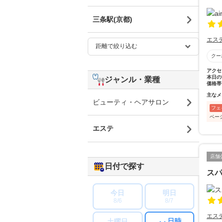
三条駅(京都)
エス
クー
アクセ
本日の
ジャンル・業種
価格帯
主なメ
ビューティ・ヘアサロン
フェ
ベー
エステ
店舗
日付で探す
ス
今日
明日
8/6
8/7
エス
日時
土曜日