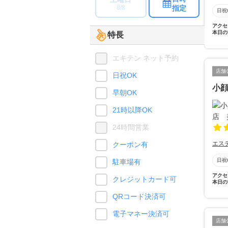
指定
8/8
日祝
アクセ
本日の
特長
エキテン ネット予約
店舗
日祝OK
小顔
早朝OK
21時以降OK
24時間営業
エス
クーポン有
日祝
駐車場有
アクセ
クレジットカード可
本日の
QRコード決済可
電子マネー決済可
店舗