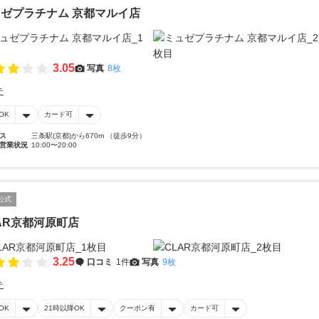
ゼプラチナム 京都マルイ店
3.05
写真
8枚
テ
OK
カード可
ス
三条駅(京都)から670m （徒歩9分）
営業状況
10:00〜20:00
公式
AR京都河原町店
3.25
口コミ
1件
写真
9枚
テ
OK
21時以降OK
クーポン有
カード可