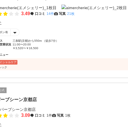
3.49
口コミ
14件
写真
21枚
テ
ポン有
ス
三条駅(京都)から550m （徒歩7分）
営業状況
11:00〜20:00
￥3,520〜￥16,500
ニュー
イシャルケア
シック
公式
パーブシーン京都店
3.09
口コミ
1件
写真
1枚
テ