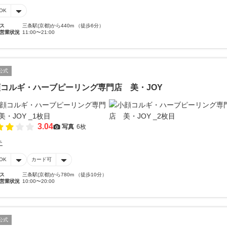
OK
ス
三条駅(京都)から440m （徒歩6分）
営業状況
11:00〜21:00
公式
コルギ・ハーブピーリング専門店 美・JOY
3.04
写真
6枚
テ
OK
カード可
ス
三条駅(京都)から780m （徒歩10分）
営業状況
10:00〜20:00
公式