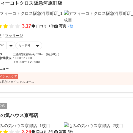
フィーコトクロス阪急河原町店
3.17
口コミ
1件
写真
7枚
テ
マッサージ
OK
カード可
ス
三条駅(京都)から620m （徒歩8分）
営業状況
10:00〜19:00
￥9,900〜￥20,900
ニュー
イシャルケア
み肌別フェイシャルコース
公式
みの気ハウス京都店
3.26
口コミ
3件
写真
5枚