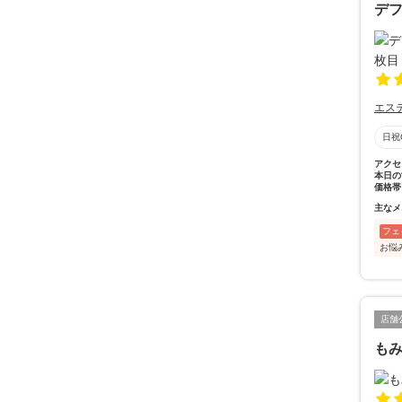
デ
エス
日祝
アクセ
本日の
価格帯
主なメ
フェ
お悩
店舗
も