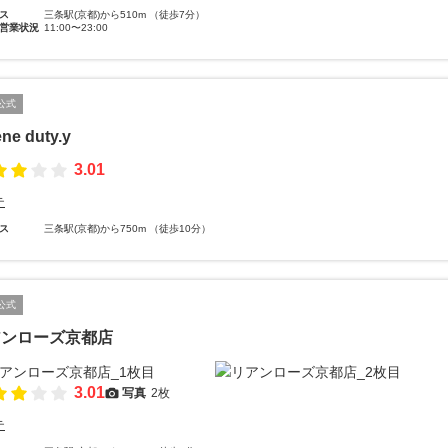
ス
三条駅(京都)から510m （徒歩7分）
営業状況
11:00〜23:00
公式
ene duty.y
3.01
テ
ス
三条駅(京都)から750m （徒歩10分）
公式
アンローズ京都店
3.01
写真
2枚
テ