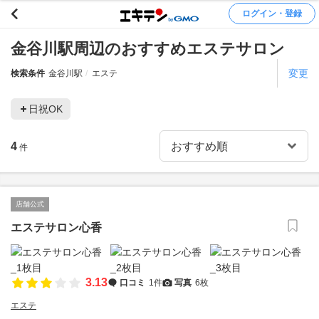
ログイン・登録
金谷川駅周辺のおすすめエステサロン
変更
検索条件
金谷川駅
エステ
日祝OK
4
件
店舗公式
エステサロン心香
3.13
口コミ
1件
写真
6枚
エステ