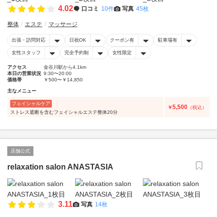
4.02
口コミ
10件
写真
45枚
整体
エステ
マッサージ
出張・訪問対応
日祝OK
クーポン有
駐車場有
女性スタッフ
完全予約制
女性限定
アクセス
金谷川駅から4.1km
本日の営業状況
9:30〜20:00
価格帯
￥500〜￥14,850
主なメニュー
フェイシャルケア
5,500
￥
（税込）
ストレス遮断を含むフェイシャルエステ整体20分
店舗公式
relaxation salon ANASTASIA
3.11
写真
14枚