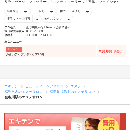
リラクゼーションマッサージ
エステ
マッサージ
整体
フェイシャル
駐車場有
カード可
QRコード決済可
電子マネー決済可
女性スタッフ
アクセス
金谷川駅から1.9km （徒歩25分）
本日の営業状況
9:00〜18:00
価格帯
￥6,000〜￥14,000
主なメニュー
ボディケア
10,000
￥
（税込）
身体力アップボディケア90分
エキテン
ビューティ・ヘアサロン
エステ
福島県内のエステサロン
福島県福島市のエステサロン
金谷川駅のエステサロン