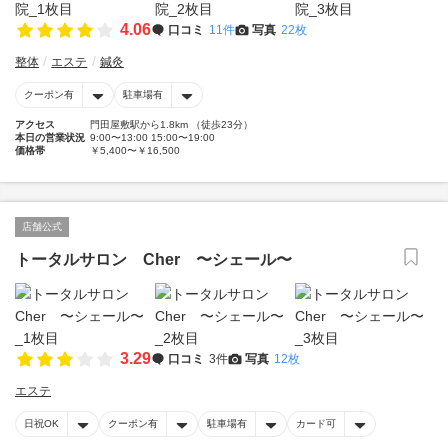
4.06
口コミ
11件
写真
22枚
整体
エステ
鍼灸
クーポン有
駐車場有
アクセス
門田屋敷駅から1.8km （徒歩23分）
本日の営業状況
9:00〜13:00 15:00〜19:00
価格帯
￥5,400〜￥16,500
店舗公式
トータルサロン Cher 〜シェール〜
3.29
口コミ
3件
写真
12枚
エステ
日祝OK
クーポン有
駐車場有
カード可