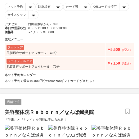
ネット予約
駐車場有
カード可
QRコード決済可
女性スタッフ
アクセス
門田屋敷駅から2.7km
本日の営業状況
9:00〜12:00 13:00〜18:00
価格帯
￥1,100〜￥8,800
主なメニュー
フットケア
5,500
￥
（税込）
美脚形成サポートマッサージ 40分
フェイシャルケア
7,150
￥
（税込）
肌質改善サポートフェイシャル 70分
ネット予約カレンダー
ネット予約で最大10,000円分のAmazonギフトカードが当たる！
店舗公式
美容整体院Ｒｅｂｏｒｎ／なんば鍼灸院
『健康』と『キレイ』を同時に手に入れる！