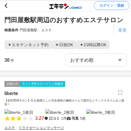
ログイン・登録
門田屋敷駅周辺のおすすめエステサロン
変更
検索条件
門田屋敷駅
エステ
エキテンネット予約
日祝OK
21時以降OK
30
件
店舗公式
ネット予約スピードくじ対象店
liberte
【女性専用サロン】白を基調とした完全個室の施術ルームで贅沢なリラックスタイムをご提
供！
3.27
口コミ
1件
写真
5枚
エステ
リラクゼーションマッサージ