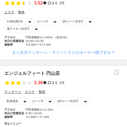
3.52
口コミ
2件
エステ
整体
21時以降OK
カード可
QRコード決済可
電子マネー決済可
アクセス
門田屋敷駅から340m （徒歩5分）
本日の営業状況
10:30〜23:30
価格帯
￥6,300〜￥17,000
タイ古式マッサージ・マイペンライのオーナー様ですか？
エンジェルフィート 円山店
3.36
口コミ
1件
マッサージ
エステ
整体
駐車場有
カード可
QRコード決済可
アクセス
門田屋敷駅から2.5km
本日の営業状況
9:30〜19:00
価格帯
￥2,980〜￥7,960
主なメニュー