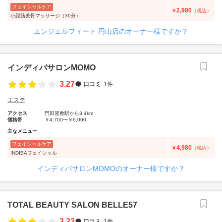
フェイシャルケア
2,980
￥
（税込）
小顔筋美骨マッサージ（30分）
エンジェルフィート 円山店のオーナー様ですか？
インディバサロンMOMO
3.27
口コミ
1件
エステ
アクセス
門田屋敷駅から3.4km
価格帯
￥4,700〜￥6,000
主なメニュー
フェイシャルケア
4,980
￥
（税込）
INDIBAフェイシャル
インディバサロンMOMOのオーナー様ですか？
TOTAL BEAUTY SALON BELLE57
3.23
口コミ
1件