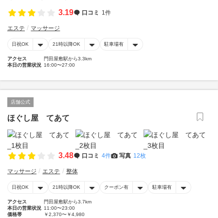
3.19
口コミ
1件
エステ
マッサージ
日祝OK
21時以降OK
駐車場有
アクセス
門田屋敷駅から3.3km
本日の営業状況
16:00〜27:00
店舗公式
ほぐし屋 てあて
3.48
口コミ
4件
写真
12枚
マッサージ
エステ
整体
日祝OK
21時以降OK
クーポン有
駐車場有
アクセス
門田屋敷駅から3.7km
本日の営業状況
11:00〜23:00
価格帯
￥2,370〜￥4,980