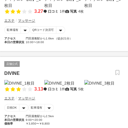
3.27
口コミ
1件
写真
4枚
エステ
マッサージ
駐車場有
QRコード決済可
アクセス
門田屋敷駅から1.6km （徒歩21分）
本日の営業状況
10:00〜18:00
店舗公式
DIVINE
3.13
口コミ
1件
写真
5枚
エステ
マッサージ
日祝OK
駐車場有
アクセス
門田屋敷駅から2.5km
本日の営業状況
9:00〜20:00
価格帯
￥3,850〜￥8,800