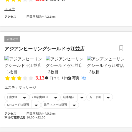
エステ
アクセス
門田屋敷駅から2.1km
店舗公式
アジアンヒーリングシールドゥ江並店
3.13
口コミ
1件
写真
9枚
エステ
マッサージ
日祝OK
21時以降OK
駐車場有
カード可
QRコード決済可
電子マネー決済可
アクセス
門田屋敷駅から5.5km
本日の営業状況
10:00〜22:00