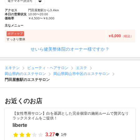
電子マネー決済可
アクセス
門田屋敷駅から3.4km
本日の営業状況
10:00〜20:00
価格帯
￥4,500〜￥6,000
主なメニュー
ボディケア
6,000
￥
（税込）
すっきり整体
せいら健美整体院のオーナー様ですか？
エキテン
ビューティ・ヘアサロン
エステ
岡山県内のエステサロン
岡山県岡山市中区のエステサロン
門田屋敷駅のエステサロン
お近くのお店
【女性専用サロン】白を基調とした完全個室の施術ルームで贅沢なリ
ラックスタイムをご提供！
liberte
3.27
1件