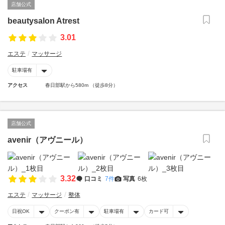
店舗公式
beautysalon Atrest
3.01
エステ
マッサージ
駐車場有
アクセス
春日部駅から580m （徒歩8分）
店舗公式
avenir（アヴニール）
3.32
口コミ
7件
写真
6枚
エステ
マッサージ
整体
日祝OK
クーポン有
駐車場有
カード可