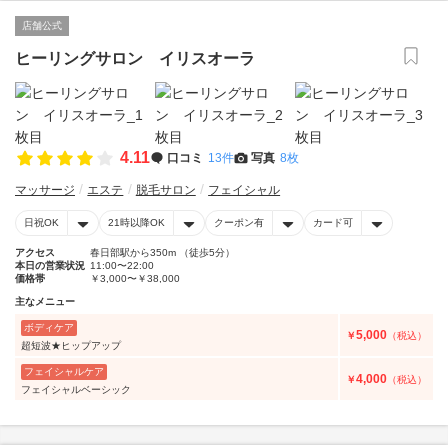
店舗公式
ヒーリングサロン イリスオーラ
4.11
口コミ
13件
写真
8枚
マッサージ
エステ
脱毛サロン
フェイシャル
日祝OK
21時以降OK
クーポン有
カード可
アクセス
春日部駅から350m （徒歩5分）
本日の営業状況
11:00〜22:00
価格帯
￥3,000〜￥38,000
主なメニュー
ボディケア
5,000
￥
（税込）
超短波★ヒップアップ
フェイシャルケア
4,000
￥
（税込）
フェイシャルベーシック