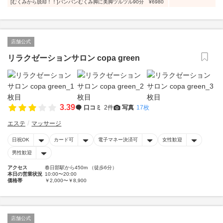
[むくみから脱却！！]パンパンむくみ脚に美脚ツルツル90分 ¥6980
店舗公式
リラクゼーションサロン copa green
3.39
口コミ
2件
写真
17枚
エステ
マッサージ
日祝OK
カード可
電子マネー決済可
女性歓迎
男性歓迎
アクセス
春日部駅から450m （徒歩6分）
本日の営業状況
10:00〜20:00
価格帯
￥2,000〜￥8,900
店舗公式