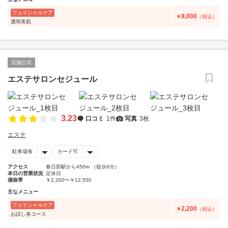
フェイシャルケア
8,000
￥
（税込）
透明美肌
店舗公式
エステサロンセジュール
3.23
口コミ
1件
写真
3枚
エステ
駐車場有
カード可
アクセス
春日部駅から450m （徒歩6分）
本日の営業状況
定休日
価格帯
￥2,200〜￥12,500
主なメニュー
フェイシャルケア
2,200
￥
（税込）
お試し各コース