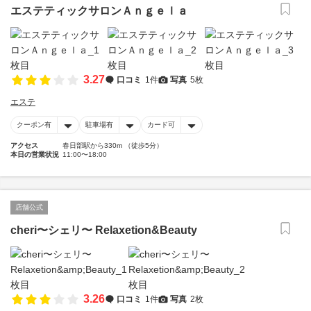
エステティックサロンＡｎｇｅｌａ
3.27
口コミ
1件
写真
5枚
エステ
クーポン有
駐車場有
カード可
アクセス
春日部駅から330m （徒歩5分）
本日の営業状況
11:00〜18:00
店舗公式
cheri〜シェリ〜 Relaxetion&Beauty
3.26
口コミ
1件
写真
2枚