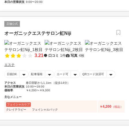
本日の営業状況
9:00〜20:00
店舗公式
オーガニックエステサロン虹Niji
3.21
口コミ
1件
写真
4枚
エステ
日祝OK
駐車場有
カード可
QRコード決済可
アクセス
春日部駅から1.1km （徒歩14分）
本日の営業状況
10:00〜18:00
価格帯
￥4,200〜￥9,300
主なメニュー
フェイシャルケア
4,200
￥
（税込）
クレイテラピー フェイシャルパック