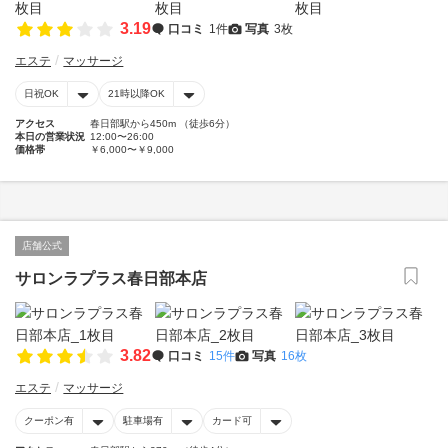
3.19
口コミ
1件
写真
3枚
エステ
マッサージ
日祝OK
21時以降OK
アクセス
春日部駅から450m （徒歩6分）
本日の営業状況
12:00〜26:00
価格帯
￥6,000〜￥9,000
店舗公式
サロンラプラス春日部本店
3.82
口コミ
15件
写真
16枚
エステ
マッサージ
クーポン有
駐車場有
カード可