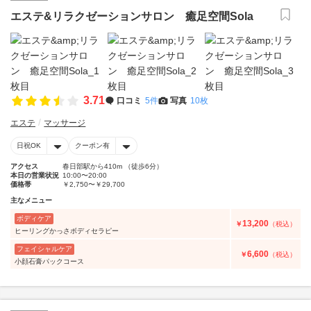
エステ&リラクゼーションサロン 癒足空間Sola
3.71
口コミ
5件
写真
10枚
エステ
マッサージ
日祝OK
クーポン有
アクセス
春日部駅から410m （徒歩6分）
本日の営業状況
10:00〜20:00
価格帯
￥2,750〜￥29,700
主なメニュー
ボディケア
13,200
￥
（税込）
ヒーリングかっさボディセラピー
フェイシャルケア
6,600
￥
（税込）
小顔石膏パックコース