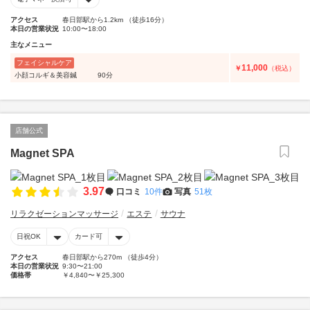
アクセス
春日部駅から1.2km （徒歩16分）
本日の営業状況
10:00〜18:00
主なメニュー
フェイシャルケア
11,000
￥
（税込）
小顔コルギ＆美容鍼 90分
店舗公式
Magnet SPA
3.97
口コミ
10件
写真
51枚
リラクゼーションマッサージ
エステ
サウナ
日祝OK
カード可
アクセス
春日部駅から270m （徒歩4分）
本日の営業状況
9:30〜21:00
価格帯
￥4,840〜￥25,300