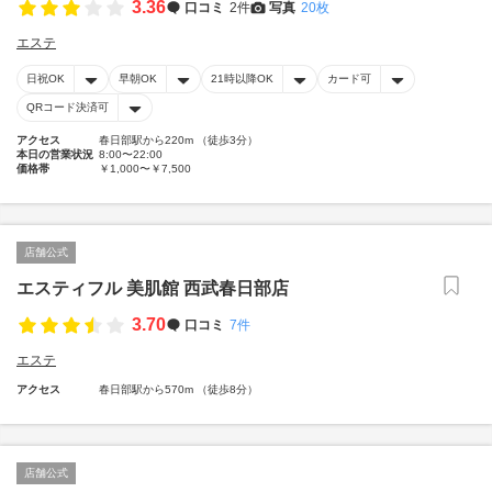
3.36
口コミ
2件
写真
20枚
エステ
日祝OK
早朝OK
21時以降OK
カード可
QRコード決済可
アクセス
春日部駅から220m （徒歩3分）
本日の営業状況
8:00〜22:00
価格帯
￥1,000〜￥7,500
店舗公式
エスティフル 美肌館 西武春日部店
3.70
口コミ
7件
エステ
アクセス
春日部駅から570m （徒歩8分）
店舗公式