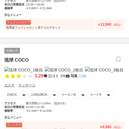
アクセス
春日部駅から270m （徒歩4分）
本日の営業状況
10:00〜18:00
価格帯
￥3,800〜￥21,890
主なメニュー
フェイシャルケア
12,960
￥
（税込）
高周波フェイシャル／＋首デコルテセット
店舗公式
琉球 COCO
3.29
口コミ
3件
写真
11枚
エステ
マッサージ
日祝OK
21時以降OK
クーポン有
カード可
アクセス
春日部駅から100m （徒歩2分）
本日の営業状況
10:00〜21:30
価格帯
￥2,160〜￥14,040
主なメニュー
フットケア
6,980
￥
（税込）