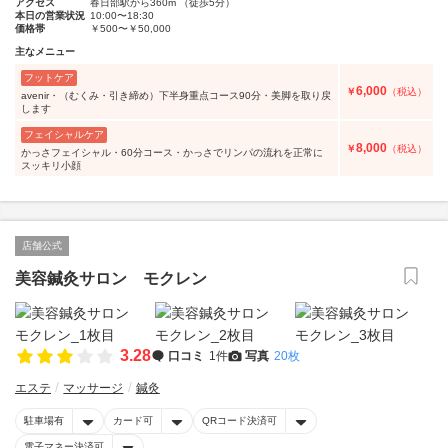
アクセス
春日部駅から360m （徒歩5分）
本日の営業状況
10:00〜18:30
価格帯
￥500〜￥50,000
主なメニュー
フットケア
6,000
￥
（税込）
avenir・（むくみ・引き締め）下半身重点コース90分・美脚を取り戻
します
フェイシャルケア
8,000
￥
（税込）
かっさフェイシャル・60分コース・かっさでリンパの流れを正常に
スッキリ小顔
店舗公式
美容鍼灸サロン モクレン
3.28
口コミ
1件
写真
20枚
エステ
マッサージ
鍼灸
駐車場有
カード可
QRコード決済可
電子マネー決済可