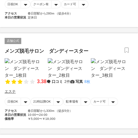
日祝OK
クーポン有
カード可
アクセス
春日部駅から280m （徒歩4分）
本日の営業状況
定休日
店舗公式
メンズ脱毛サロン ダンディースター
3.38
口コミ
2件
写真
8枚
エステ
日祝OK
21時以降OK
駐車場有
カード可
アクセス
春日部駅から330m （徒歩5分）
本日の営業状況
10:00〜24:00
価格帯
￥5,000〜￥18,000