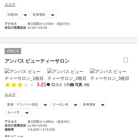
エステ
日祝OK
駐車場有
アクセス
春日部駅から530m （徒歩7分）
本日の営業状況
10:00〜18:00
店舗公式
アンパス ビューティーサロン
3.21
口コミ
1件
写真
4枚
エステ
配達・デリバリー対応
クーポン有
駐車場有
カード可
アクセス
春日部駅から690m （徒歩9分）
本日の営業状況
11:00〜20:00
価格帯
￥8,000〜￥15,000
主なメニュー