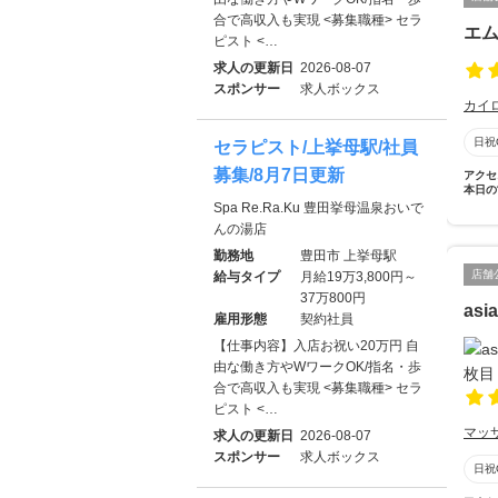
合で高収入も実現 <募集職種> セラ
エ
ピスト <…
求人の更新日
2026-08-07
スポンサー
求人ボックス
カイ
日祝
セラピスト/上挙母駅/社員
募集/8月7日更新
アクセ
本日の
Spa Re.Ra.Ku 豊田挙母温泉おいで
んの湯店
勤務地
豊田市 上挙母駅
店舗
給与タイプ
月給19万3,800円～
37万800円
asi
雇用形態
契約社員
【仕事内容】入店お祝い20万円 自
由な働き方やWワークOK/指名・歩
合で高収入も実現 <募集職種> セラ
ピスト <…
マッ
求人の更新日
2026-08-07
スポンサー
求人ボックス
日祝