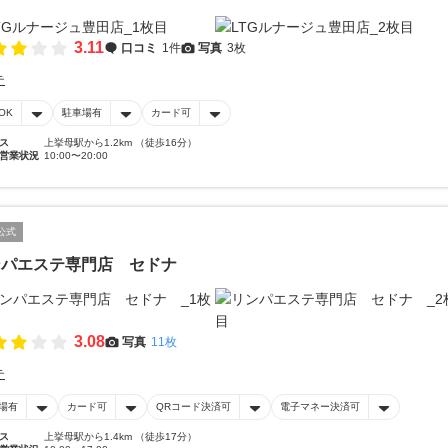
3.11
口コミ
1件
写真
3枚
テ
OK
駐車場有
カード可
ス
上挙母駅から1.2km （徒歩16分）
営業状況
10:00〜20:00
公式
ンパエステ専門店 セドナ
3.08
写真
11枚
テ
場有
カード可
QRコード決済可
電子マネー決済可
ス
上挙母駅から1.4km （徒歩17分）