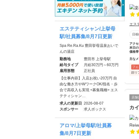
エス
エステティシャン/上挙母
日祝
駅/社員募集/8月7日更新
アクセ
Spa Re.Ra.Ku 豊田挙母温泉おいで
本日の
んの湯店
価格帯
勤務地
豊田市 上挙母駅
主なメ
給与タイプ
月給30万円～60万円
フェ
雇用形態
正社員
顔リ
【仕事内容】入店お祝い20万円 自
由な働き方やWワークOK/指名・歩
合で高収入も実現 <募集職種> エス
テティシャン…
店舗
求人の更新日
2026-08-07
カイ
スポンサー
求人ボックス
アロマ/上挙母駅/社員募
集/8月7日更新