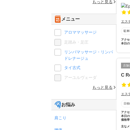
もっと見る
メニュー
エス
駐車
アロママッサージ
アクセ
足踏み・足圧
本日の
リンパマッサージ・リンパ
ドレナージュ
店舗
タイ古式
C Re
アーユルヴェーダ
もっと見る
エス
日祝
お悩み
アクセ
本日の
肩こり
価格帯
主なメ
腰痛