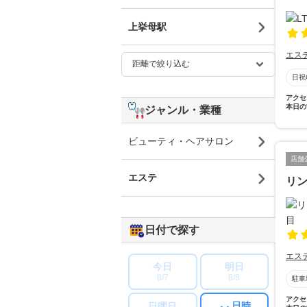
上挙母駅
エス
日祝
アクセ
本日の
ジャンル・業種
ビューティ・ヘアサロン
店舗
エステ
リ
日付で探す
エス
今日
明日
8/7
8/8
駐車
アクセ
日時
日曜日