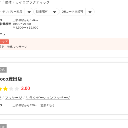
テ
整体
カイロプラクティック
・デリバリー対応
駐車場有
QRコード決済可
ス
上挙母駅から5.4km
営業状況
10:00〜21:00
￥4,500〜￥15,000
ニュー
ィケア
限定 整体マッサージ
公式
coco豊田店
3.00
テ
マッサージ
リラクゼーションマッサージ
ス
上挙母駅から850m （徒歩11分）
公式