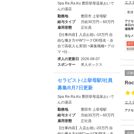
エス
Spa Re.Ra.Ku 豊田挙母温泉おいで
んの湯店
配達
勤務地
豊田市 上挙母駅
アクセ
給与タイプ
月給30万円～60万円
本日の
雇用形態
正社員
価格帯
【仕事内容】入店お祝い10万円 自
主なメ
由な働き方やWワークOK/指名・歩
ボデ
合で高収入も実現! <募集職種> アロ
初回
マ <仕…
求人の更新日
2026-08-07
スポンサー
求人ボックス
店舗
セラピスト/上挙母駅/社員
Ro
募集/8月7日更新
Spa Re.Ra.Ku 豊田挙母温泉おいで
んの湯店
エス
勤務地
豊田市 上挙母駅
アクセ
給与タイプ
月給30万円～60万円
雇用形態
正社員
【仕事内容】入店お祝い20万円 自
店舗
由な働き方やWワークOK/指名・歩