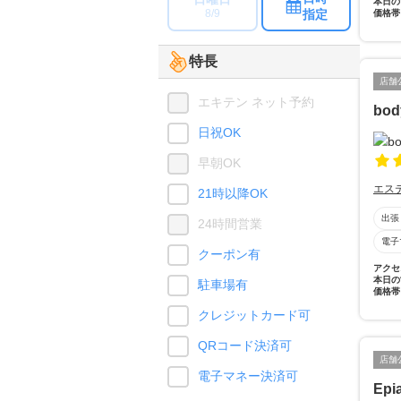
本日の
指定
8/9
価格帯
特長
店舗
エキテン ネット予約
bod
日祝OK
早朝OK
エス
21時以降OK
出張
24時間営業
電子
クーポン有
アクセ
本日の
駐車場有
価格帯
クレジットカード可
QRコード決済可
店舗
電子マネー決済可
Ep