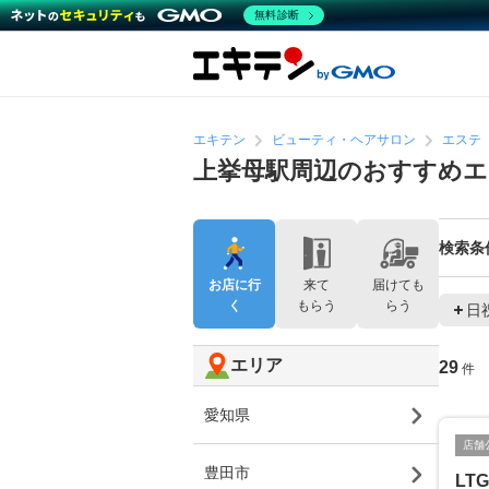
無料診断
エキテン
ビューティ・ヘアサロン
エステ
上挙母駅周辺のおすすめ
検索条
お店に行
来て
届けても
く
もらう
らう
日
エリア
29
件
愛知県
店舗
豊田市
LT