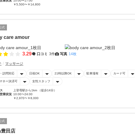
営業状況
10:00〜17:00
￥5,500〜￥14,800
公式
y care amour
3.29
口コミ
3件
写真
14枚
テ
マッサージ
・訪問対応
日祝OK
21時以降OK
駐車場有
カード可
マネー決済可
女性スタッフ
ス
上挙母駅から1km （徒歩14分）
営業状況
10:00〜24:00
￥2,970〜￥8,000
公式
ia豊田店