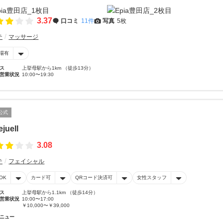
3.37
口コミ
11件
写真
5枚
テ
マッサージ
場有
ス
上挙母駅から1km （徒歩13分）
営業状況
10:00〜19:30
公式
juell
3.08
テ
フェイシャル
OK
カード可
QRコード決済可
女性スタッフ
ス
上挙母駅から1.1km （徒歩14分）
営業状況
10:00〜17:00
￥10,000〜￥39,000
ニュー