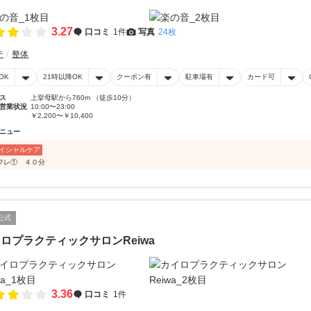
3.27
口コミ
1件
写真
24枚
テ
整体
OK
21時以降OK
クーポン有
駐車場有
カード可
ス
上挙母駅から760m （徒歩10分）
営業状況
10:00〜23:00
￥2,200〜￥10,400
ニュー
イシャルケア
フレ① ４０分
公式
ロプラクティックサロンReiwa
3.36
口コミ
1件