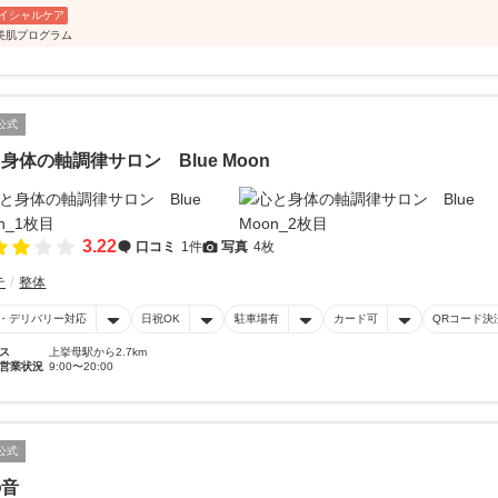
イシャルケア
美肌プログラム
公式
身体の軸調律サロン Blue Moon
3.22
口コミ
1件
写真
4枚
テ
整体
・デリバリー対応
日祝OK
駐車場有
カード可
QRコード決
ス
上挙母駅から2.7km
営業状況
9:00〜20:00
公式
の音