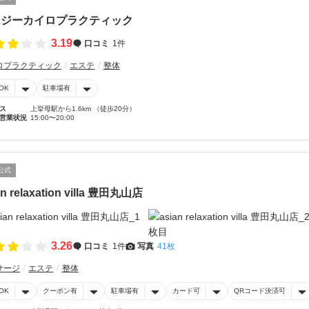
ムジーカイロプラクティック
3.19
口コミ
1件
ロプラクティック
エステ
整体
OK
駐車場有
ス
上挙母駅から1.6km （徒歩20分）
営業状況
15:00〜20:00
公式
an relaxation villa 豊田丸山店
3.26
口コミ
1件
写真
41枚
サージ
エステ
整体
OK
クーポン有
駐車場有
カード可
QRコード決済可