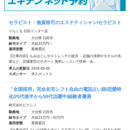
セラピスト・無資格可のエステティシャン/セラピスト
りらくる 日田インター店
勤務地
大分県 日田市
給与タイプ
月給33万円～
雇用形態
業務委託
【仕事内容】もみほぐしやストレッチの提供 ・店舗の清掃やタオルの洗
濯など、店舗運営のサポート 無料レッスンで技術・会…
求人の更新日
2026-08-06
スポンサー
求人ボックス
「全国採用」完全在宅シフト自由の電話占い師/恋愛特
化/20代後半から50代活躍中/経験者優遇
株式会社ピクシィ
勤務地
大分県 日田市
給与タイプ
月給10万円～50万円
雇用形態
業務委託
【仕事内容】占いの経験を活かして在宅で「占い師」に!占い好きな方歓