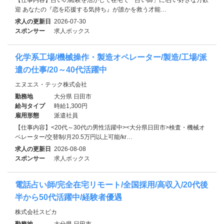
迎 あなたの『恋を応援する気持ち』が誰かを救う才能…
求人の更新日
2026-07-30
スポンサー
求人ボックス
化学系工場/機械操作・製造オペレーター/製造/工場/派
遣の仕事/20～40代活躍中
エヌエス・テック株式会社
勤務地
大分県 日田市
給与タイプ
時給1,300円
雇用形態
派遣社員
【仕事内容】<20代～30代の男性活躍中><大分県日田市>検査・機械オ
ペレーター/交替制/月20.5万円以上可能/kr…
求人の更新日
2026-08-08
スポンサー
求人ボックス
電話占い師/完全在宅リモート/全国採用/高収入/20代後
半から50代活躍中/経験者優遇
株式会社スピカ
勤務地
大分県 日田市