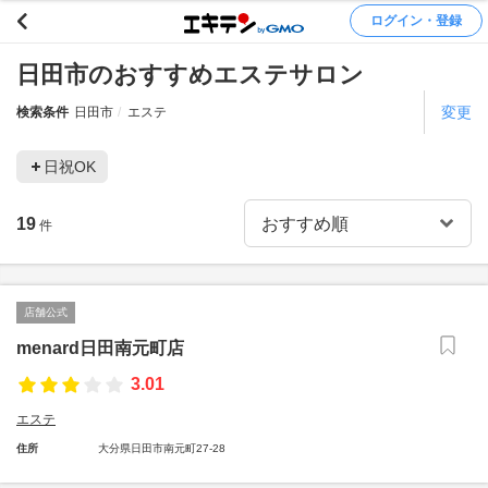
ログイン・登録
日田市のおすすめエステサロン
変更
検索条件
日田市
エステ
日祝OK
19
件
店舗公式
menard日田南元町店
3.01
エステ
住所
大分県日田市南元町27-28