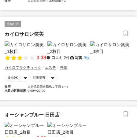
住所
大分県日田市三本松新町7-3
店舗公式
カイロサロン笑美
3.38
口コミ
2件
写真
9枚
カイロプラクティック
エステ
整体
日祝OK
駐車場有
住所
大分県日田市田島２丁目５−６
本日の営業状況
9:00〜20:00
オーシャンブルー 日田店