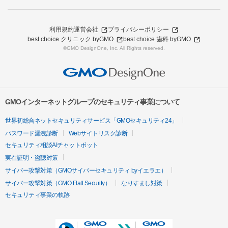
利用規約
運営会社
プライバシーポリシー
best choice クリニック byGMO
best choice 歯科 byGMO
©GMO DesignOne, Inc. All Rights reserved.
GMOインターネットグループのセキュリティ事業について
世界初総合ネットセキュリティサービス「GMOセキュリティ24」
パスワード漏洩診断
Webサイトリスク診断
セキュリティ相談AIチャットボット
実在証明・盗聴対策
サイバー攻撃対策（GMOサイバーセキュリティ byイエラエ）
サイバー攻撃対策（GMO Flatt Security）
なりすまし対策
セキュリティ事業の軌跡