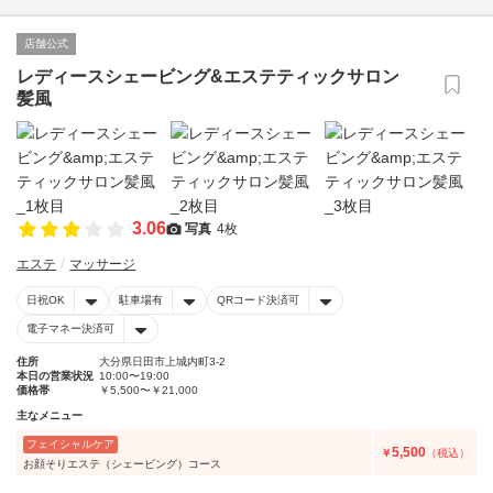
店舗公式
レディースシェービング&エステティックサロン
髪風
3.06
写真
4枚
エステ
マッサージ
日祝OK
駐車場有
QRコード決済可
電子マネー決済可
住所
大分県日田市上城内町3-2
本日の営業状況
10:00〜19:00
価格帯
￥5,500〜￥21,000
主なメニュー
フェイシャルケア
5,500
￥
（税込）
お顔そりエステ（シェービング）コース