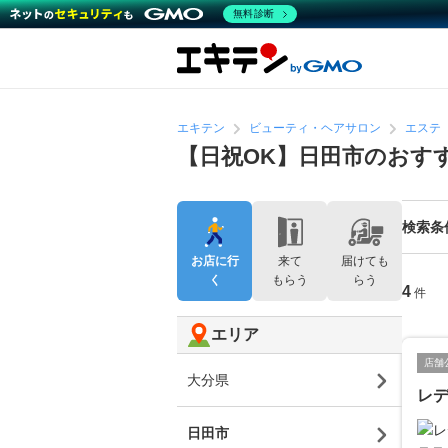
無料診断
エキテン
ビューティ・ヘアサロン
エステ
【日祝OK】日田市のおす
検索条
お店に行
来て
届けても
く
もらう
らう
4
件
エリア
店舗
大分県
レ
日田市