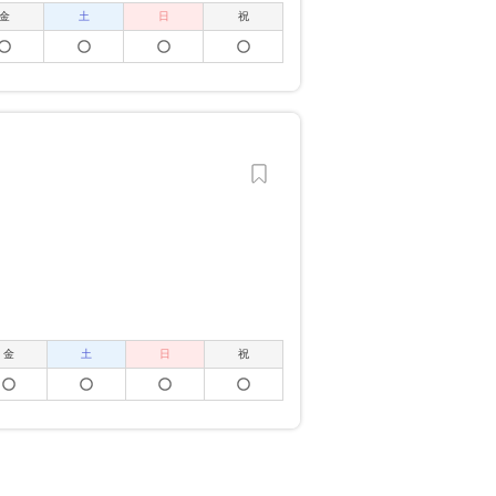
金
土
日
祝
金
土
日
祝