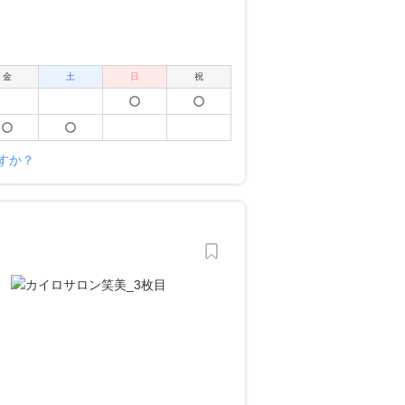
金
土
日
祝
すか？