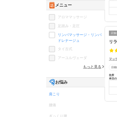
メニュー
アロママッサージ
足踏み・足圧
店舗
リンパマッサージ・リンパ
ドレナージュ
リラ
タイ古式
アーユルヴェーダ
マッ
もっと見る
日祝
住所
本日の
お悩み
肩こり
腰痛
ぎっくり腰