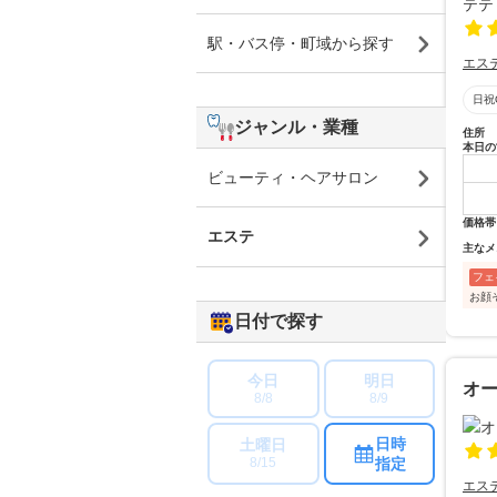
駅・バス停・町域から探す
エス
日祝
ジャンル・業種
住所
本日の
ビューティ・ヘアサロン
価格帯
エステ
主なメ
フェ
お顔
日付で探す
今日
明日
オー
8/8
8/9
日時
土曜日
指定
8/15
エス