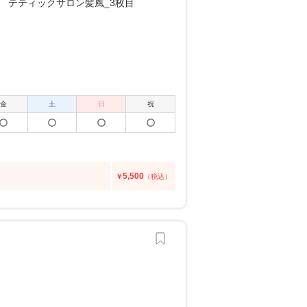
金
土
日
祝
5,500
￥
（税込）