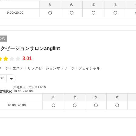
月
火
水
木
9:00~20:00
公式
クゼーションサロンanglint
3.01
サージ
エステ
リラクゼーションマッサージ
フェイシャル
OK
大分県日田市日高21-10
営業状況
10:00〜20:00
月
火
水
木
10:00~20:00