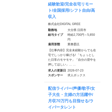
経験歓迎/完全在宅リモー
ト/全国採用/シフト自由/高
収入
株式会社DIGITAL GREE
勤務地
大分県 日田市
給与タイプ
時給2,700円～5,850
円
雇用形態
業務委託
【仕事内容】完全未経験からでも在
宅でしっかり稼げる! 「ちょっとし
た日常のモヤモヤ」「自分の背中を
押してほしい」… …
求人の更新日
2026-07-23
スポンサー
求人ボックス
配信ライバー/声優/歌手/女
子大生・主婦の方活躍中/
月収70万円も目指せる/ラ
イバータレント