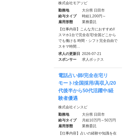
株式会社モアソビ
勤務地
大分県 日田市
給与タイプ
時給1,200円～
雇用形態
業務委託
【仕事内容】こんな方におすすめ!/
スマホ1台で完全在宅!全国どこから
でも働ける 時間・シフト完全自由で
スキマ時間…
求人の更新日
2026-07-21
スポンサー
求人ボックス
電話占い師/完全在宅リ
モート/全国採用/高収入/20
代後半から50代活躍中/経
験者優遇
株式会社インスピ
勤務地
大分県 日田市
給与タイプ
月給10万円～50万円
雇用形態
業務委託
【仕事内容】占いの経験や知識を在