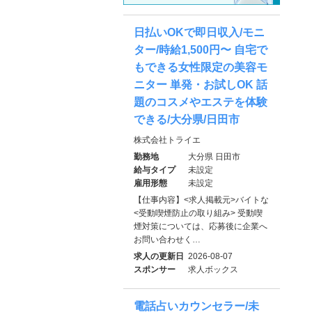
日払いOKで即日収入/モニ
ター/時給1,500円〜 自宅で
もできる女性限定の美容モ
ニター 単発・お試しOK 話
題のコスメやエステを体験
できる/大分県/日田市
株式会社トライエ
勤務地
大分県 日田市
給与タイプ
未設定
雇用形態
未設定
【仕事内容】<求人掲載元>バイトな
<受動喫煙防止の取り組み> 受動喫
煙対策については、応募後に企業へ
お問い合わせく…
求人の更新日
2026-08-07
スポンサー
求人ボックス
電話占いカウンセラー/未