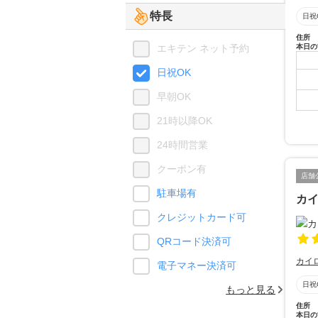
特長
日祝
住所
エキテン ネット予約
本日の
日祝OK
早朝OK
21時以降OK
24時間営業
クーポン有
店舗
駐車場有
カ
クレジットカード可
QRコード決済可
カイ
電子マネー決済可
日祝
もっと見る
住所
本日の