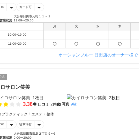
OK
カード可
大分県日田市元町１１－１
営業状況
11:00〜20:00
月
火
水
木
10:00~19:00
11:00~20:00
オーシャンブルー 日田店のオーナー様で
公式
イロサロン笑美
3.38
口コミ
2件
写真
9枚
ロプラクティック
エステ
整体
OK
駐車場有
大分県日田市田島２丁目５−６
営業状況
9:00〜20:00