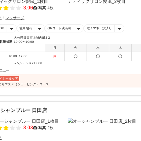
3.06
写真
4枚
テ
マッサージ
OK
駐車場有
QRコード決済可
電子マネー決済可
大分県日田市上城内町3-2
営業状況
10:00〜19:00
月
火
水
木
10:00~19:00
休
￥5,500〜￥21,000
ニュー
イシャルケア
そりエステ（シェービング）コース
シャンブルー 日田店
3.03
写真
2枚
テ