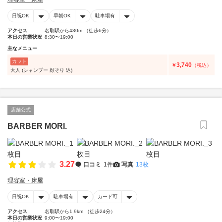
日祝OK
早朝OK
駐車場有
アクセス
名取駅から430m （徒歩6分）
本日の営業状況
8:30〜19:00
主なメニュー
カット
3,740
￥
（税込）
大人 (シャンプー 顔そり 込)
店舗公式
BARBER MORI.
3.27
口コミ
1件
写真
13枚
理容室・床屋
日祝OK
駐車場有
カード可
アクセス
名取駅から1.9km （徒歩24分）
本日の営業状況
9:00〜19:00