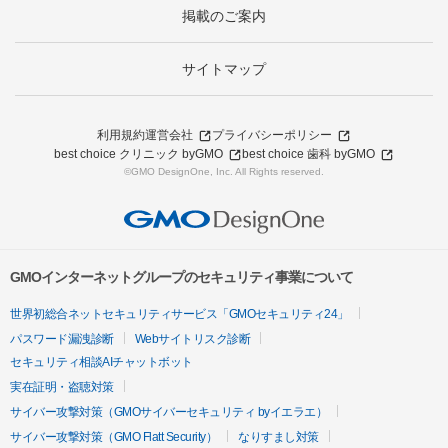
掲載のご案内
サイトマップ
利用規約
運営会社
プライバシーポリシー
best choice クリニック byGMO
best choice 歯科 byGMO
©GMO DesignOne, Inc. All Rights reserved.
GMOインターネットグループのセキュリティ事業について
世界初総合ネットセキュリティサービス「GMOセキュリティ24」
パスワード漏洩診断
Webサイトリスク診断
セキュリティ相談AIチャットボット
実在証明・盗聴対策
サイバー攻撃対策（GMOサイバーセキュリティ byイエラエ）
サイバー攻撃対策（GMO Flatt Security）
なりすまし対策