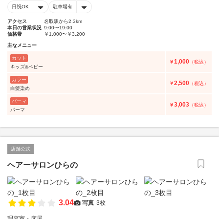
日祝OK
駐車場有
アクセス
名取駅から2.3km
本日の営業状況
9:00〜19:00
価格帯
￥1,000〜￥3,200
主なメニュー
カット
1,000
￥
（税込）
キッズ&ベビー
カラー
2,500
￥
（税込）
白髪染め
パーマ
3,003
￥
（税込）
パーマ
店舗公式
ヘアーサロンひらの
3.04
写真
3枚
理容室・床屋