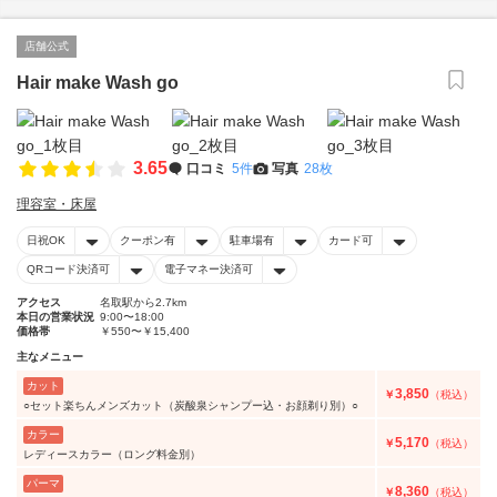
店舗公式
Hair make Wash go
3.65
口コミ
5件
写真
28枚
理容室・床屋
日祝OK
クーポン有
駐車場有
カード可
QRコード決済可
電子マネー決済可
アクセス
名取駅から2.7km
本日の営業状況
9:00〜18:00
価格帯
￥550〜￥15,400
主なメニュー
カット
3,850
￥
（税込）
○セット楽ちんメンズカット（炭酸泉シャンプー込・お顔剃り別）○
カラー
5,170
￥
（税込）
レディースカラー（ロング料金別）
パーマ
8,360
￥
（税込）