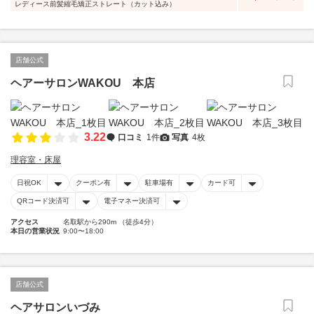
レディース前髪縮毛矯正ストレート（カット込み）
店舗公式
ヘアーサロンWAKOU 本店
3.22
口コミ
1件
写真
4枚
理容室・床屋
日祝OK
クーポン有
駐車場有
カード可
QRコード決済可
電子マネー決済可
アクセス
名取駅から290m （徒歩4分）
本日の営業状況
9:00〜18:00
店舗公式
ヘアサロンいづみ