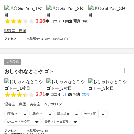
3.26
口コミ
1件
写真
3枚
理容室・床屋
アクセス
名取駅から1.2km （徒歩16分）
店舗公式
おしゃれなとこや ゴトー
3.71
口コミ
5件
写真
30枚
理容室・床屋
美容室・ヘアサロン
日祝OK
早朝OK
駐車場有
カード可
QRコード決済可
電子マネー決済可
アクセス
名取駅から2.2km