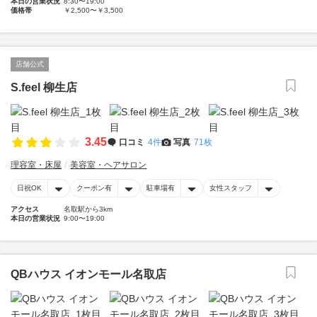
本日の営業状況
8:30〜19:00
価格帯
￥2,500〜￥3,500
店舗公式
S.feel 柳生店
3.45
口コミ
4件
写真
71枚
理容室・床屋
美容室・ヘアサロン
日祝OK
クーポン有
駐車場有
女性スタッフ
アクセス
名取駅から3km
本日の営業状況
9:00〜19:00
QBハウス イオンモール名取店