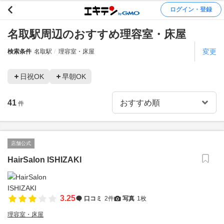
ログイン・登録
名取駅周辺のおすすめ理容室・床屋
変更
検索条件
名取駅
理容室・床屋
日祝OK
早朝OK
41
件
店舗公式
HairSalon ISHIZAKI
3.25
口コミ
2件
写真
1枚
理容室・床屋