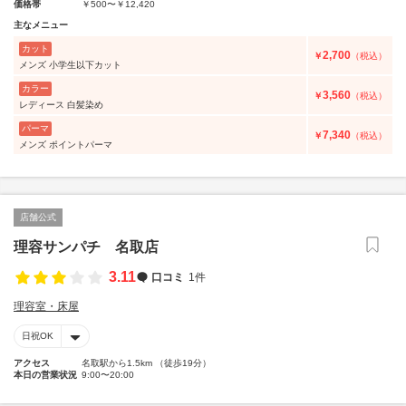
価格帯
￥500〜￥12,420
主なメニュー
カット
2,700
￥
（税込）
メンズ 小学生以下カット
カラー
3,560
￥
（税込）
レディース 白髪染め
パーマ
7,340
￥
（税込）
メンズ ポイントパーマ
店舗公式
理容サンパチ 名取店
3.11
口コミ
1件
理容室・床屋
日祝OK
アクセス
名取駅から1.5km （徒歩19分）
本日の営業状況
9:00〜20:00