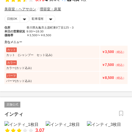
美容室・ヘアサロン
理容室・床屋
日祝OK
駐車場有
住所
香川県丸亀市土器町東9丁目125－3
本日の営業状況
9:00〜18:30
価格帯
￥3,500〜￥8,500
主なメニュー
カット
3,500
￥
（税込）
カット (シャンプー セット込み)
カラー
7,500
￥
（税込）
カラー(カット込み)
パーマ
8,500
￥
（税込）
パーマ(カット込み)
店舗公式
インティ
3.07