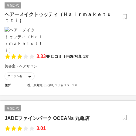
店舗公式
ヘアーメイクトゥッティ（Ｈａｉｒｍａｋｅｔｕ
ｔｔｉ）
3.33
口コミ
1件
写真
1枚
美容室・ヘアサロン
クーポン有
住所
香川県丸亀市天満町１丁目１２−１８
店舗公式
JADEファインパーク OCEANs 丸亀店
3.01