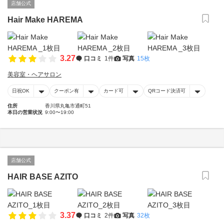
店舗公式
Hair Make HAREMA
3.27
口コミ
1件
写真
15枚
美容室・ヘアサロン
日祝OK
クーポン有
カード可
QRコード決済可
住所
香川県丸亀市通町51
本日の営業状況
9:00〜19:00
店舗公式
HAIR BASE AZITO
3.37
口コミ
2件
写真
32枚