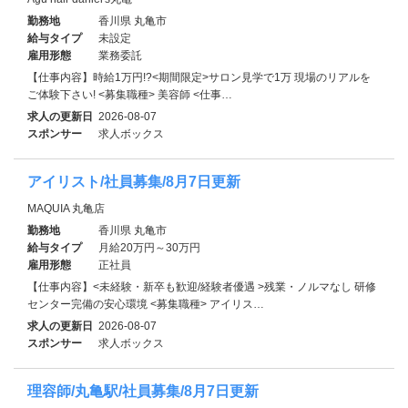
勤務地
香川県 丸亀市
給与タイプ
未設定
雇用形態
業務委託
【仕事内容】時給1万円!?<期間限定>サロン見学で1万 現場のリアルを
ご体験下さい! <募集職種> 美容師 <仕事…
求人の更新日
2026-08-07
スポンサー
求人ボックス
アイリスト/社員募集/8月7日更新
MAQUIA 丸亀店
勤務地
香川県 丸亀市
給与タイプ
月給20万円～30万円
雇用形態
正社員
【仕事内容】<未経験・新卒も歓迎/経験者優遇 >残業・ノルマなし 研修
センター完備の安心環境 <募集職種> アイリス…
求人の更新日
2026-08-07
スポンサー
求人ボックス
理容師/丸亀駅/社員募集/8月7日更新