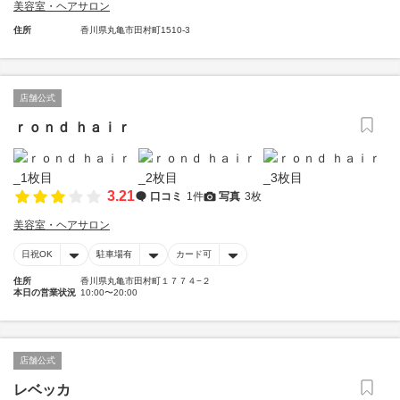
美容室・ヘアサロン
住所
香川県丸亀市田村町1510-3
店舗公式
ｒｏｎｄ ｈａｉｒ
3.21
口コミ
1件
写真
3枚
美容室・ヘアサロン
日祝OK
駐車場有
カード可
住所
香川県丸亀市田村町１７７４−２
本日の営業状況
10:00〜20:00
店舗公式
レベッカ