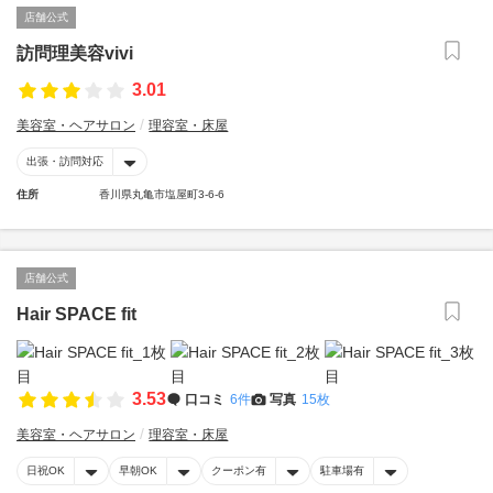
店舗公式
訪問理美容vivi
3.01
美容室・ヘアサロン
理容室・床屋
出張・訪問対応
住所
香川県丸亀市塩屋町3-6-6
店舗公式
Hair SPACE fit
3.53
口コミ
6件
写真
15枚
美容室・ヘアサロン
理容室・床屋
日祝OK
早朝OK
クーポン有
駐車場有