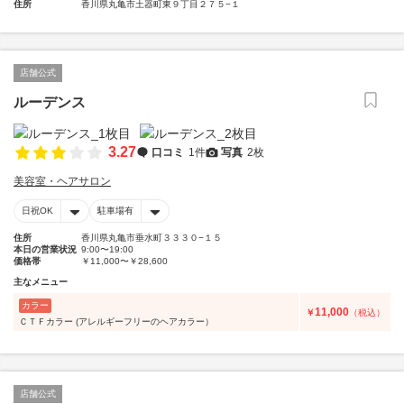
住所
香川県丸亀市土器町東９丁目２７５−１
店舗公式
ルーデンス
3.27
口コミ
1件
写真
2枚
美容室・ヘアサロン
日祝OK
駐車場有
住所
香川県丸亀市垂水町３３３０−１５
本日の営業状況
9:00〜19:00
価格帯
￥11,000〜￥28,600
主なメニュー
カラー
11,000
￥
（税込）
ＣＴＦカラー (アレルギーフリーのヘアカラー）
店舗公式