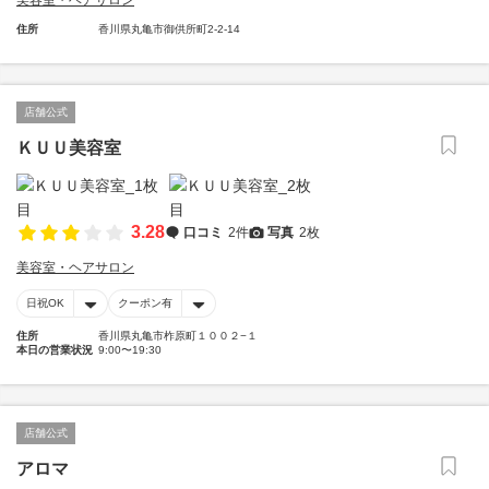
美容室・ヘアサロン
住所
香川県丸亀市御供所町2-2-14
店舗公式
ＫＵＵ美容室
3.28
口コミ
2件
写真
2枚
美容室・ヘアサロン
日祝OK
クーポン有
住所
香川県丸亀市柞原町１００２−１
本日の営業状況
9:00〜19:30
店舗公式
アロマ