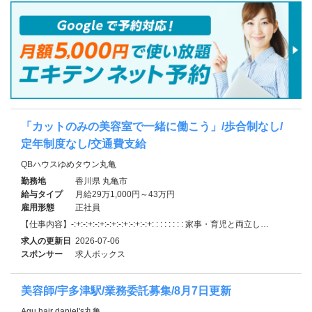
「カットのみの美容室で一緒に働こう」/歩合制なし/
定年制度なし/交通費支給
QBハウスゆめタウン丸亀
勤務地
香川県 丸亀市
給与タイプ
月給29万1,000円～43万円
雇用形態
正社員
【仕事内容】-:+:-:+:-:+:-:+:-:+:-:+:-:+: : : : : : : : 家事・育児と両立し…
求人の更新日
2026-07-06
スポンサー
求人ボックス
美容師/宇多津駅/業務委託募集/8月7日更新
Agu hair daniel's丸亀