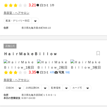
3.21
口コミ
1件
美容室・ヘアサロン
配達・デリバリー対応
住所
香川県丸亀市垂水町566-10
店舗公式
ＨａｉｒＭａｋｅＢｉｌｌｏｗ
3.35
口コミ
4件
写真
9枚
美容室・ヘアサロン
日祝OK
21時以降OK
駐車場有
カード可
住所
香川県丸亀市原田町１５８６−１
本日の営業状況
9:00〜24:00