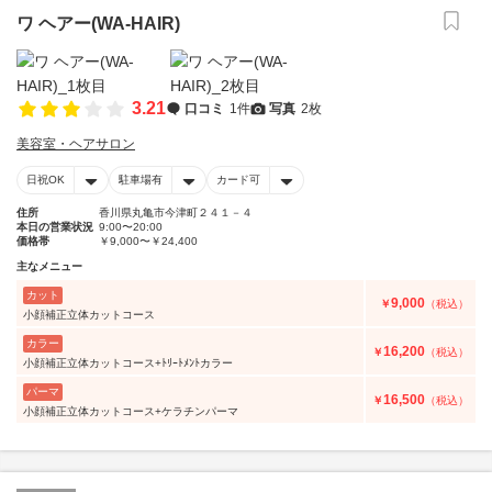
ワ ヘアー(WA-HAIR)
3.21
口コミ
1件
写真
2枚
美容室・ヘアサロン
日祝OK
駐車場有
カード可
住所
香川県丸亀市今津町２４１－４
本日の営業状況
9:00〜20:00
価格帯
￥9,000〜￥24,400
主なメニュー
カット
9,000
￥
（税込）
小顔補正立体カットコース
カラー
16,200
￥
（税込）
小顔補正立体カットコース+ﾄﾘｰﾄﾒﾝﾄカラー
パーマ
16,500
￥
（税込）
小顔補正立体カットコース+ケラチンパーマ