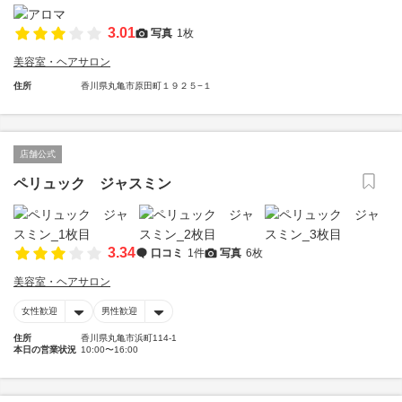
3.01
写真
1枚
美容室・ヘアサロン
住所
香川県丸亀市原田町１９２５−１
店舗公式
ペリュック ジャスミン
3.34
口コミ
1件
写真
6枚
美容室・ヘアサロン
女性歓迎
男性歓迎
住所
香川県丸亀市浜町114-1
本日の営業状況
10:00〜16:00