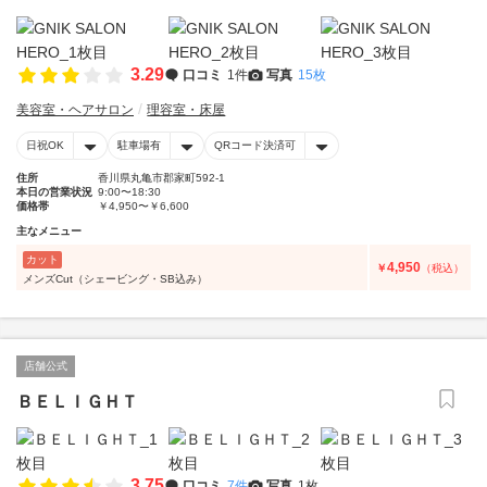
3.29
口コミ
1件
写真
15枚
美容室・ヘアサロン
理容室・床屋
日祝OK
駐車場有
QRコード決済可
住所
香川県丸亀市郡家町592-1
本日の営業状況
9:00〜18:30
価格帯
￥4,950〜￥6,600
主なメニュー
カット
4,950
￥
（税込）
メンズCut（シェービング・SB込み）
店舗公式
ＢＥＬＩＧＨＴ
3.75
口コミ
7件
写真
1枚