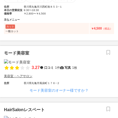
住所
香川県丸亀市川西町南８５３−１
本日の営業状況
9:30〜18:30
価格帯
￥2,800〜￥4,500
主なメニュー
カット
4,500
￥
（税込）
一般カット
モード美容室
3.27
口コミ
1件
写真
1枚
美容室・ヘアサロン
住所
香川県丸亀市風袋町１７６−２
モード美容室のオーナー様ですか？
HairSalonレスペート