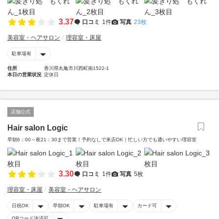
3.37
口コミ
1件
写真
23枚
美容室・ヘアサロン
理容室・床屋
駐車場有
住所
香川県丸亀市川西町南1522-1
本日の営業状況
定休日
店舗公式
Hair salon Logic
早朝6：00～夜21：30まで営業！予約なしで来店OK｜忙しい方でも通いやすい理容室
3.30
口コミ
1件
写真
5枚
理容室・床屋
美容室・ヘアサロン
日祝OK
早朝OK
駐車場有
カード可
QRコード決済可