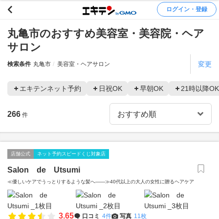
ログイン・登録
丸亀市のおすすめ美容室・美容院・ヘア
サロン
変更
検索条件
丸亀市
美容室・ヘアサロン
エキテンネット予約
日祝OK
早朝OK
21時以降OK
266
件
店舗公式
ネット予約スピードくじ対象店
Salon de Utsumi
≪優しいケアでうっとりするような髪へ――≫40代以上の大人の女性に贈るヘアケア
3.65
口コミ
4件
写真
11枚