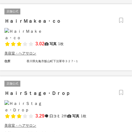
店舗公式
ＨａｉｒＭａｋｅａ・ｃｏ
3.02
写真
1枚
美容室・ヘアサロン
住所
香川県丸亀市飯山町下法軍寺３２７−１
店舗公式
ＨａｉｒＳｔａｇｅ・Ｄｒｏｐ
3.29
口コミ
2件
写真
1枚
美容室・ヘアサロン