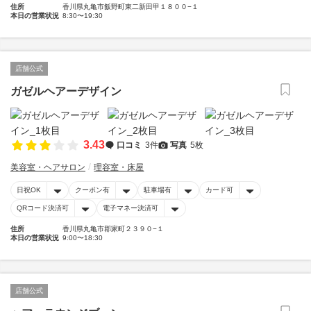
住所
香川県丸亀市飯野町東二新田甲１８００−１
本日の営業状況
8:30〜19:30
店舗公式
ガゼルヘアーデザイン
3.43
口コミ
3件
写真
5枚
美容室・ヘアサロン
理容室・床屋
日祝OK
クーポン有
駐車場有
カード可
QRコード決済可
電子マネー決済可
住所
香川県丸亀市郡家町２３９０−１
本日の営業状況
9:00〜18:30
店舗公式