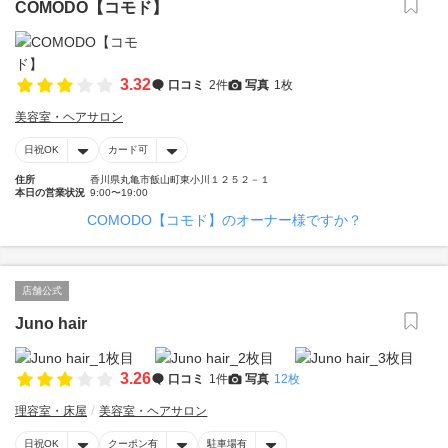
COMODO【コモド】
3.32
口コミ
2件
写真
1枚
美容室・ヘアサロン
日祝OK
カード可
住所
香川県丸亀市飯山町東小川１２５２－１
本日の営業状況
9:00〜19:00
COMODO【コモド】のオーナー様ですか？
店舗公式
Juno hair
3.26
口コミ
1件
写真
12枚
理容室・床屋
美容室・ヘアサロン
日祝OK
クーポン有
駐車場有