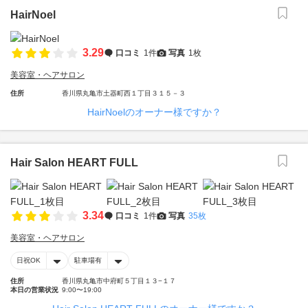
HairNoel
3.29
口コミ
1件
写真
1枚
美容室・ヘアサロン
住所
香川県丸亀市土器町西１丁目３１５－３
HairNoelのオーナー様ですか？
Hair Salon HEART FULL
3.34
口コミ
1件
写真
35枚
美容室・ヘアサロン
日祝OK
駐車場有
住所
香川県丸亀市中府町５丁目１３−１７
本日の営業状況
9:00〜19:00