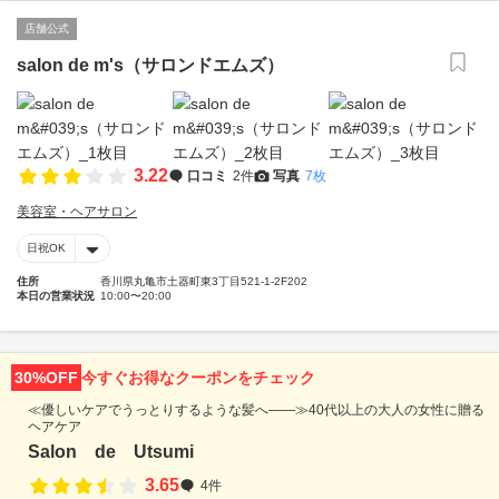
店舗公式
salon de m's（サロンドエムズ）
3.22
口コミ
2件
写真
7枚
美容室・ヘアサロン
日祝OK
住所
香川県丸亀市土器町東3丁目521-1-2F202
本日の営業状況
10:00〜20:00
30%OFF
今すぐお得なクーポンをチェック
≪優しいケアでうっとりするような髪へ――≫40代以上の大人の女性に贈る
ヘアケア
Salon de Utsumi
3.65
4件