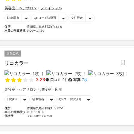
美容室・ヘアサロン
フェイシャル
駐車場有
QRコード決済可
女性限定
住所
香川県丸亀市郡家町443-5
本日の営業状況
9:00〜17:30
店舗公式
リコカラー
3.23
口コミ
2件
写真
7枚
美容室・ヘアサロン
理容室・床屋
日祝OK
駐車場有
QRコード決済可
住所
香川県丸亀市郡家町3682-1
本日の営業状況
9:00〜18:00
価格帯
￥4,000〜￥4,500