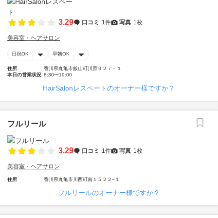
3.29
口コミ
1件
写真
1枚
美容室・ヘアサロン
日祝OK
早朝OK
住所
香川県丸亀市飯山町川原９２７－１
本日の営業状況
8:30〜19:00
HairSalonレスペートのオーナー様ですか？
フルリール
3.29
口コミ
1件
写真
1枚
美容室・ヘアサロン
住所
香川県丸亀市川西町南１５２２−１
フルリールのオーナー様ですか？