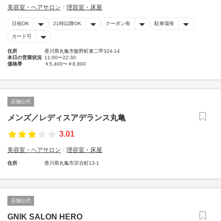
美容室・ヘアサロン
理容室・床屋
日祝OK
21時以降OK
クーポン有
駐車場有
カード可
住所
香川県丸亀市飯野町東二甲324-14
本日の営業状況
11:00〜22:30
価格帯
￥5,400〜￥8,800
店舗公式
メンズ／レディスアデランス丸亀
3.01
美容室・ヘアサロン
理容室・床屋
住所
香川県丸亀市宗古町13-1
店舗公式
GNIK SALON HERO