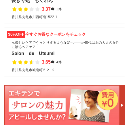
髪きり処 もくれん
3.37
1件
香川県丸亀市川西町南1522-1
30%OFF
今すぐお得なクーポンをチェック
≪優しいケアでうっとりするような髪へ――≫40代以上の大人の女性
に贈るヘアケア
Salon de Utsumi
3.65
4件
香川県丸亀市城南町５２−２