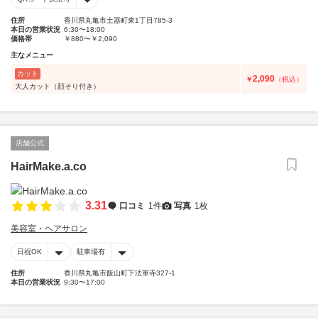
住所
香川県丸亀市土器町東1丁目785-3
本日の営業状況
6:30〜18:00
価格帯
￥880〜￥2,090
主なメニュー
カット
2,090
￥
（税込）
大人カット（顔そり付き）
店舗公式
HairMake.a.co
3.31
口コミ
1件
写真
1枚
美容室・ヘアサロン
日祝OK
駐車場有
住所
香川県丸亀市飯山町下法軍寺327-1
本日の営業状況
9:30〜17:00