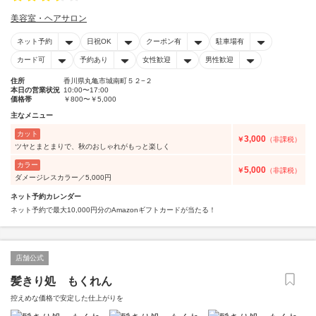
美容室・ヘアサロン
ネット予約
日祝OK
クーポン有
駐車場有
カード可
予約あり
女性歓迎
男性歓迎
住所
香川県丸亀市城南町５２−２
本日の営業状況
10:00〜17:00
価格帯
￥800〜￥5,000
主なメニュー
カット
3,000
￥
（非課税）
ツヤとまとまりで、秋のおしゃれがもっと楽しく
カラー
5,000
￥
（非課税）
ダメージレスカラー／5,000円
ネット予約カレンダー
ネット予約で最大10,000円分のAmazonギフトカードが当たる！
店舗公式
髪きり処 もくれん
控えめな価格で安定した仕上がりを